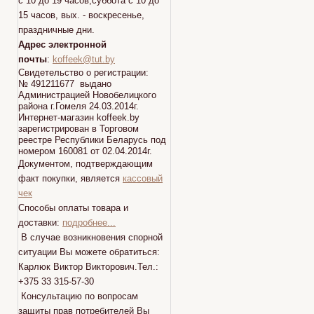
с 10 до 19 часов,суббота с 10 до
15 часов, вых. - воскресенье,
праздничные дни.
Адрес электронной
почты
:
koffeek@tut.by
Свидетельство о регистрации:
№ 491211677 выдано
Администрацией Новобелицкого
района г.Гомеля 24.03.2014г.
Интернет-магазин koffeek.by
зарегистрирован в Торговом
реестре Республики Беларусь под
номером 160081 от 02.04.2014г.
Документом, подтверждающим
факт покупки, является
кассовый
чек
Способы оплаты товара и
доставки:
подробнее...
В случае возникновения спорной
ситуации Вы можете обратиться:
Карлюк Виктор Викторович.Тел.:
+375 33 315-57-30
Консультацию по вопросам
защиты прав потребителей Вы