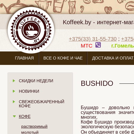
Koffeek.by - интернет-м
+375(33) 31-55-730
;
+375
МТС
г.Гоме
ГЛАВНАЯ
ВСЕ О КОФЕ И ЧАЕ
ДОСТАВКА И ОПЛАТ
СКИДКИ НЕДЕЛИ
BUSHIDO
НОВИНКИ
СВЕЖЕОБЖАРЕННЫЙ
КОФЕ
Бушидо – довольно и
существования значи
КОФЕ
многих.
Кофе Бушидо производ
растворимый
экологическую безопасн
Он объединяет в себе 
молотый