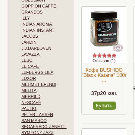
GOLDBACH
GOPPION CAFFE
GRANDOS
ILLY
INDIAN AROMA
INDIAN INSTANT
JACOBS
JARDIN
J.J.DARBOVEN
LAVAZZA
LEBO
Отзывов (1)
LE CAFE
Кофе BUSHIDO
LöFBERGS LILA
"Black Katana" 100г
LUXOR
...
MEHMET EFENDI
MELITA
37p20 коп.
MERRILD
NESCAFÉ
Купить
PAULIG
PETER LARSEN
SAN MARCO
SEGAFREDO ZANETTI
SYMFONY JAZZ