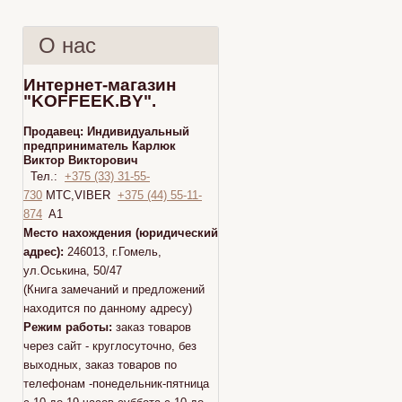
О нас
Интернет-магазин
"KOFFEEK.BY".
Продавец:
Индивидуальный
предприниматель Карлюк
Виктор Викторович
Тел.:
+375 (33) 31-55-
730
МТС,VIBER
+375 (44) 55-11-
874
A1
Место нахождения (юридический
адрес):
246013, г.Гомель,
ул.Оськина, 50/47
(Книга замечаний и предложений
находится по данному адресу)
Режим работы:
заказ товаров
через сайт - круглосуточно, без
выходных, заказ товаров по
телефонам -понедельник-пятница