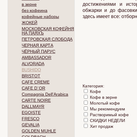
достижениями и исто
в зерне
обжарки и до фасовки
без кофеина
здесь имеет все: отбор
кофейные наборы
ЖОКЕЙ
МОСКОВСКАЯ КОФЕЙНЯ
НА ПАЯХЪ
ПЕТРОВСКАЯ СЛОБОДА
ЧЕРНАЯ КАРТА
ЧЁРНЫЙ ПАРУС
AMBASSADOR
ALVORADA
BUSHIDO
BRISTOT
CAFE CREME
Категория:
CAFE D`OR
Кофе
Compagnia Dell'Arabica
Кофе в зерне
CARTE NOIRE
Молотый кофе
DALLMAYR
Мы рекомендуем
EGOISTE
Растворимый кофе
FRESCO
СКИДКИ НЕДEЛИ
GEVALIA
Хит продаж
GOLDEN MUHLE