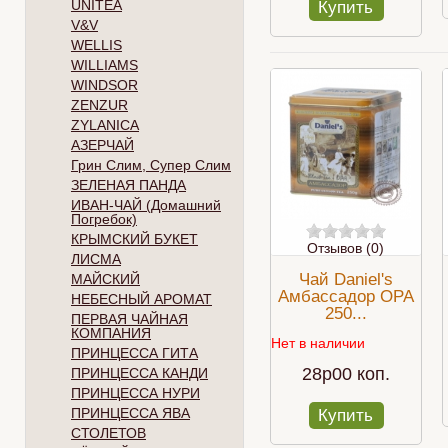
UNITEA
Купить
V&V
WELLIS
WILLIAMS
WINDSOR
ZENZUR
ZYLANICA
АЗЕРЧАЙ
Грин Слим, Супер Слим
ЗЕЛЕНАЯ ПАНДА
ИВАН-ЧАЙ (Домашний
Погребок)
КРЫМСКИЙ БУКЕТ
Отзывов (0)
ЛИСМА
Чай Daniel's
МАЙСКИЙ
Амбассадор OPA
НЕБЕСНЫЙ АРОМАТ
250...
ПЕРВАЯ ЧАЙНАЯ
КОМПАНИЯ
Нет в наличии
ПРИНЦЕССА ГИТА
28p00 коп.
ПРИНЦЕССА КАНДИ
ПРИНЦЕССА НУРИ
ПРИНЦЕССА ЯВА
Купить
СТОЛЕТОВ