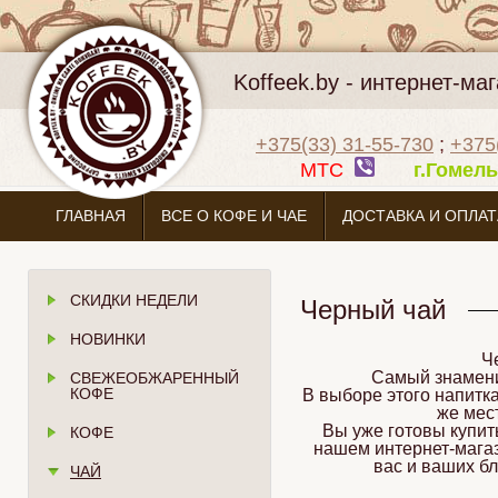
Koffeek.by - интернет-м
+375(33) 31-55-730
;
+375
МТС
г.Гоме
ГЛАВНАЯ
ВСЕ О КОФЕ И ЧАЕ
ДОСТАВКА И ОПЛАТ
СКИДКИ НЕДЕЛИ
Черный чай
НОВИНКИ
Ч
Самый знаменит
СВЕЖЕОБЖАРЕННЫЙ
КОФЕ
В выборе этого напитка
же мес
Вы уже готовы купить
КОФЕ
нашем интернет-магаз
вас и ваших б
ЧАЙ