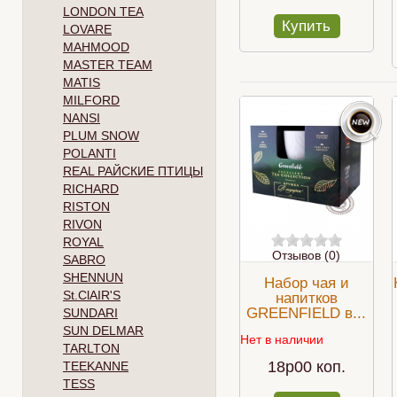
LONDON TEA
Купить
LOVARE
MAHMOOD
MASTER TEAM
MATIS
MILFORD
NANSI
PLUM SNOW
POLANTI
REAL РАЙСКИЕ ПТИЦЫ
RICHARD
RISTON
RIVON
ROYAL
Отзывов (0)
SABRO
SHENNUN
Набор чая и
St.ClAIR'S
напитков
GREENFIELD в...
SUNDARI
SUN DELMAR
Нет в наличии
TARLTON
18p00 коп.
TEEKANNE
TESS