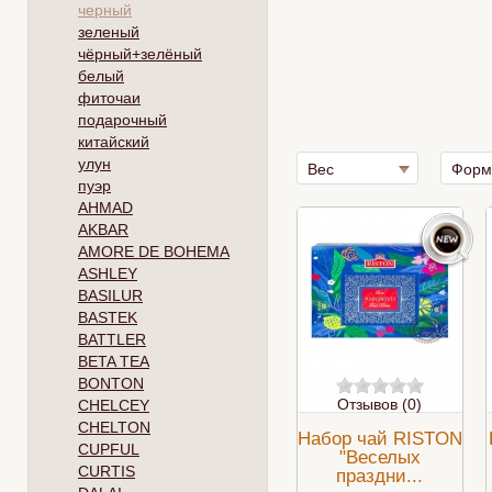
черный
зеленый
чёрный+зелёный
белый
фиточаи
подарочный
китайский
улун
Вес
Форм
пуэр
AHMAD
AKBAR
AMORE DE BOHEMA
ASHLEY
BASILUR
BASTEK
BATTLER
BETA TEA
BONTON
Отзывов (0)
CHELCEY
CHELTON
Набор чай RISTON
CUPFUL
"Веселых
CURTIS
праздни...