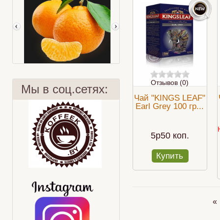
Отзывов (0)
Мы в соц.сетях:
Чай "KINGS LEAF"
Earl Grey 100 гр...
Мандарин
Чай "ЗАЩИТНИК"
5p50 коп.
Купить
«