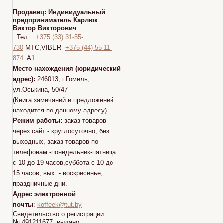
Продавец:
Индивидуальный
предприниматель Карлюк
Виктор Викторович
Тел.:
+375 (33) 31-55-
730
МТС,VIBER
+375 (44) 55-11-
874
A1
Место нахождения (юридический
адрес):
246013, г.Гомель,
ул.Оськина, 50/47
(Книга замечаний и предложений
находится по данному адресу)
Режим работы:
заказ товаров
через сайт - круглосуточно, без
выходных, заказ товаров по
телефонам -понедельник-пятница
с 10 до 19 часов,суббота с 10 до
15 часов, вых. - воскресенье,
праздничные дни.
Адрес электронной
почты
:
koffeek@tut.by
Свидетельство о регистрации:
№ 491211677 выдано