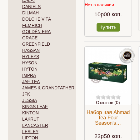
DALAI
Нет в наличии
DANIELS
DILMAH
10p00 коп.
DOLCHE VITA
FEMRICH
Купить
GOLDÉN ERA
GRACE
GREENFIELD
HASSAN
HYLEYS
HYSON
HYTON
IMPRA
JAF TEA
JAMES & GRANDFATHER
JFK
JESSIA
Отзывов (0)
KINGS LEAF
Набор чая Ahmad
KINTON
Tea Four
LAKRUTI
Season's...
LANCASTER
LESLEY
23p50 коп.
LIPTON