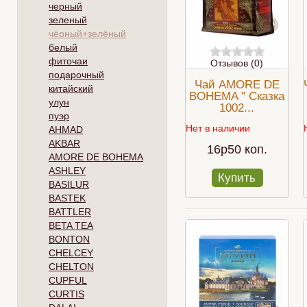
черный
зеленый
чёрный+зелёный
белый
фиточаи
Отзывов (0)
подарочный
Чай AMORE DE
китайский
BOHEMA " Сказка
улун
1002...
пуэр
Нет в наличии
AHMAD
AKBAR
16p50 коп.
AMORE DE BOHEMA
ASHLEY
Купить
BASILUR
BASTEK
BATTLER
BETA TEA
BONTON
CHELCEY
CHELTON
CUPFUL
CURTIS