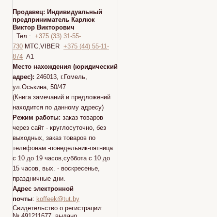
Продавец:
Индивидуальный
предприниматель Карлюк
Виктор Викторович
Тел.:
+375 (33) 31-55-
730
МТС,VIBER
+375 (44) 55-11-
874
A1
Место нахождения (юридический
адрес):
246013, г.Гомель,
ул.Оськина, 50/47
(Книга замечаний и предложений
находится по данному адресу)
Режим работы:
заказ товаров
через сайт - круглосуточно, без
выходных, заказ товаров по
телефонам -понедельник-пятница
с 10 до 19 часов,суббота с 10 до
15 часов, вых. - воскресенье,
праздничные дни.
Адрес электронной
почты
:
koffeek@tut.by
Свидетельство о регистрации:
№ 491211677 выдано