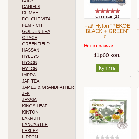
DALAI
DANIELS
DILMAH
Отзывов (1)
DOLCHE VITA
FEMRICH
Чай Hyton "PEKOE
BLACK + GREEN"
GOLDÉN ERA
с...
GRACE
GREENFIELD
Нет в наличии
HASSAN
11p00 коп.
HYLEYS
HYSON
Купить
HYTON
IMPRA
JAF TEA
JAMES & GRANDFATHER
JFK
JESSIA
KINGS LEAF
KINTON
LAKRUTI
LANCASTER
LESLEY
LIPTON