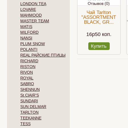
Отзывов (0)
LONDON TEA
LOVARE
Чай Tarlton
MAHMOOD
"ASSORTMENT
MASTER TEAM
BLACK, GR...
MATIS
MILFORD
16p50 коп.
NANSI
PLUM SNOW
Купить
POLANTI
REAL РАЙСКИЕ ПТИЦЫ
RICHARD
RISTON
RIVON
ROYAL
SABRO
SHENNUN
St.ClAIR'S
SUNDARI
SUN DELMAR
TARLTON
TEEKANNE
TESS