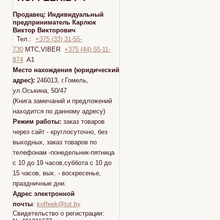
Продавец:
Индивидуальный
предприниматель Карлюк
Виктор Викторович
Тел.:
+375 (33) 31-55-
730
МТС,VIBER
+375 (44) 55-11-
874
A1
Место нахождения (юридический
адрес):
246013, г.Гомель,
ул.Оськина, 50/47
(Книга замечаний и предложений
находится по данному адресу)
Режим работы:
заказ товаров
через сайт - круглосуточно, без
выходных, заказ товаров по
телефонам -понедельник-пятница
с 10 до 19 часов,суббота с 10 до
15 часов, вых. - воскресенье,
праздничные дни.
Адрес электронной
почты
:
koffeek@tut.by
Свидетельство о регистрации: