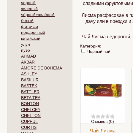
черный
сладкими фруктовыми
зеленый
чёрный+зелёный
Лисма расфасован в па
белый
дачу или в поездки и
фиточаи
подарочный
Чай Лисма недорогой, 
китайский
улун
Категория:
пуэр
Черный чай
AHMAD
AKBAR
AMORE DE BOHEMA
ASHLEY
BASILUR
BASTEK
BATTLER
BETA TEA
BONTON
CHELCEY
CHELTON
CUPFUL
Отзывов (0)
CURTIS
Чай Лисма