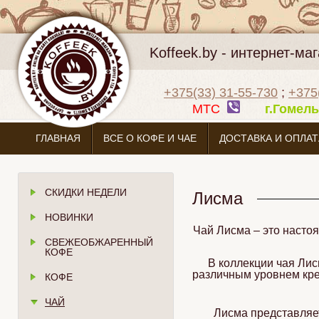
Koffeek.by - интернет-м
+375(33) 31-55-730
;
+375
МТС
г.Гоме
ГЛАВНАЯ
ВСЕ О КОФЕ И ЧАЕ
ДОСТАВКА И ОПЛАТ
СКИДКИ НЕДЕЛИ
Лисма
НОВИНКИ
Чай Лисма – это насто
СВЕЖЕОБЖАРЕННЫЙ
КОФЕ
В коллекции чая Ли
различным уровнем кре
КОФЕ
ЧАЙ
Лисма представляе