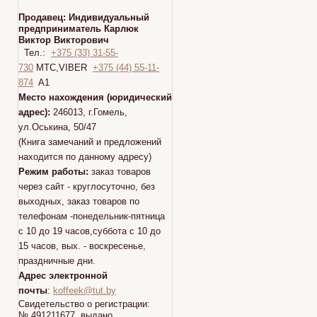
Продавец:
Индивидуальный
предприниматель Карлюк
Виктор Викторович
Тел.:
+375 (33) 31-55-
730
МТС,VIBER
+375 (44) 55-11-
874
A1
Место нахождения (юридический
адрес):
246013, г.Гомель,
ул.Оськина, 50/47
(Книга замечаний и предложений
находится по данному адресу)
Режим работы:
заказ товаров
через сайт - круглосуточно, без
выходных, заказ товаров по
телефонам -понедельник-пятница
с 10 до 19 часов,суббота с 10 до
15 часов, вых. - воскресенье,
праздничные дни.
Адрес электронной
почты
:
koffeek@tut.by
Свидетельство о регистрации:
№ 491211677 выдано