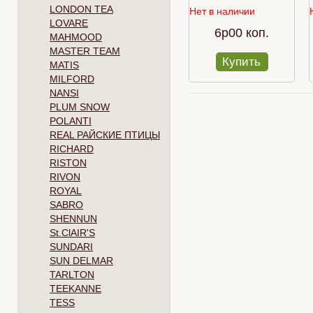
LONDON TEA
Нет в наличии
LOVARE
6p00 коп.
MAHMOOD
MASTER TEAM
Купить
MATIS
MILFORD
NANSI
PLUM SNOW
POLANTI
REAL РАЙСКИЕ ПТИЦЫ
RICHARD
RISTON
RIVON
ROYAL
SABRO
SHENNUN
St.ClAIR'S
SUNDARI
SUN DELMAR
TARLTON
TEEKANNE
TESS