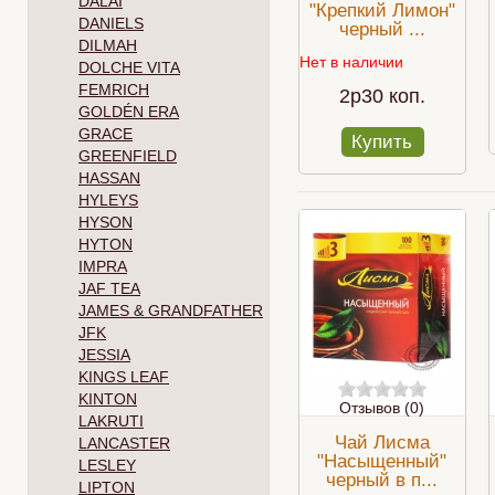
DALAI
"Крепкий Лимон"
DANIELS
черный ...
DILMAH
Нет в наличии
DOLCHE VITA
FEMRICH
2p30 коп.
GOLDÉN ERA
GRACE
Купить
GREENFIELD
HASSAN
HYLEYS
HYSON
HYTON
IMPRA
JAF TEA
JAMES & GRANDFATHER
JFK
JESSIA
KINGS LEAF
KINTON
Отзывов (0)
LAKRUTI
Чай Лисма
LANCASTER
"Насыщенный"
LESLEY
черный в п...
LIPTON