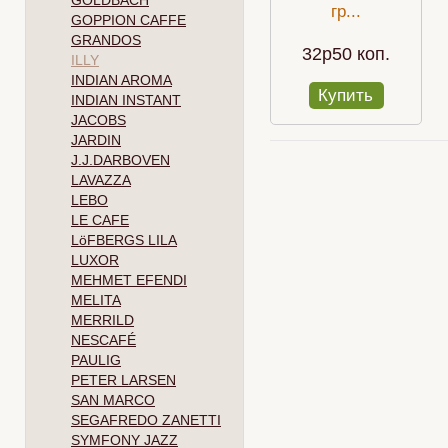
GOLDBACH
гр...
GOPPION CAFFE
GRANDOS
32p50 коп.
ILLY
INDIAN AROMA
Купить
INDIAN INSTANT
JACOBS
JARDIN
J.J.DARBOVEN
LAVAZZA
LEBO
LE CAFE
LöFBERGS LILA
LUXOR
MEHMET EFENDI
MELITA
MERRILD
NESCAFÉ
PAULIG
PETER LARSEN
SAN MARCO
SEGAFREDO ZANETTI
SYMFONY JAZZ