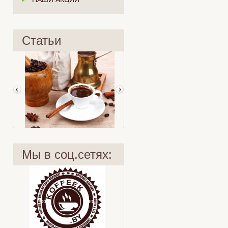
Статьи
Мы в соц.сетях:
Чайное мороженое с лесными
Кофе по-восточному
ягодами