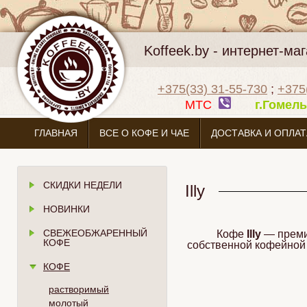
Koffeek.by - интернет-м
+375(33) 31-55-730
;
+375
МТС
г.Гоме
ГЛАВНАЯ
ВСЕ О КОФЕ И ЧАЕ
ДОСТАВКА И ОПЛАТ
СКИДКИ НЕДЕЛИ
Illy
НОВИНКИ
СВЕЖЕОБЖАРЕННЫЙ
Кофе
Illy
— преми
КОФЕ
собственной кофейной 
КОФЕ
растворимый
молотый