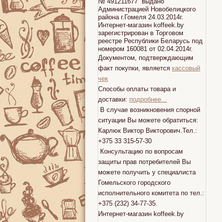
№ 491211677 выдано
Администрацией Новобелицкого
района г.Гомеля 24.03.2014г.
Интернет-магазин koffeek.by
зарегистрирован в Торговом
реестре Республики Беларусь под
номером 160081 от 02.04.2014г.
Документом, подтверждающим
факт покупки, является
кассовый
чек
Способы оплаты товара и
доставки:
подробнее...
В случае возникновения спорной
ситуации Вы можете обратиться:
Карлюк Виктор Викторович.Тел.:
+375 33 315-57-30
Консультацию по вопросам
защиты прав потребителей Вы
можете получить у специалиста
Гомельского городского
исполнительного комитета по тел.:
+375 (232) 34-77-35.
Интернет-магазин koffeek.by