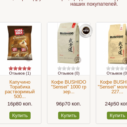
наших покупателей.
Отзывов (1)
Отзывов (0)
Отзывов (0
Капучино
Кофе BUSHIDO
Кофе BUSH
Торабика
"Sensei" 1000 гр
"Sensei" мо
растворимый
зер...
227...
500...
16p80 коп.
96p70 коп.
24p50 ко
Купить
Купить
Купить