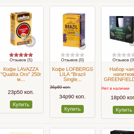
Отзывов (5)
Отзывов (0)
Отзывов (0
Кофе LAVAZZA
Кофе LOFBERGS
Набор чая
"Qualita Oro" 250г
LILA "Brazil
напитко
м...
Single...
GREENFIELD 
ive o'clock tea
Немецкий кофе
Суасе
36p80 коп.
Нет в наличии
23p50 коп.
34p90 коп.
18p00 ко
Купить
Купить
Купить