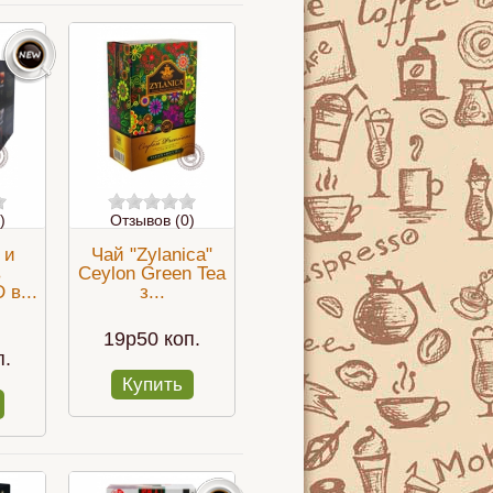
)
Отзывов (0)
 и
Чай "Zylanica"
в
Сeylon Green Tea
в...
з...
п
Чай и красители?
Клубника
19p50 коп.
п.
Купить