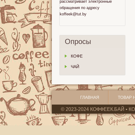
рассматривает электронные
обращения по адресу
koffeek@tut.by
Опросы
КОФЕ
ЧАЙ
ГЛАВНАЯ
ТОВАР 
© 2023-2024 КОФФЕЕК.БАЙ • К