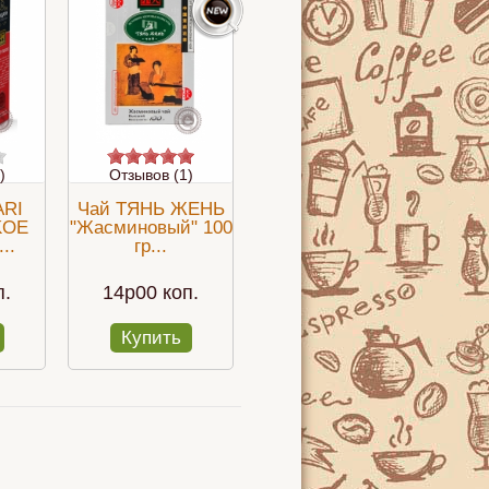
)
Отзывов (1)
ARI
Чай ТЯНЬ ЖЕНЬ
KOE
"Жасминовый" 100
..
гр...
п.
14p00 коп.
Купить