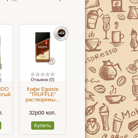
)
Отзывов (0)
IDO
Кофе Egoiste
лотый
"TRUFFLE"
растворимы...
п.
32p00 коп.
Купить