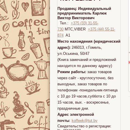
Продавец:
Индивидуальный
предприниматель Карлюк
Виктор Викторович
Тел.:
+375 (33) 31-55-
730
МТС,VIBER
+375 (44) 55-11-
874
A1
Место нахождения (юридический
адрес):
246013, г.Гомель,
ул.Оськина, 50/47
(Книга замечаний и предложений
находится по данному адресу)
Режим работы:
заказ товаров
через сайт - круглосуточно, без
выходных, заказ товаров по
телефонам -понедельник-пятница
с 10 до 19 часов,суббота с 10 до
15 часов, вых. - воскресенье,
праздничные дни.
Адрес электронной
почты
:
koffeek@tut.by
Свидетельство о регистрации: