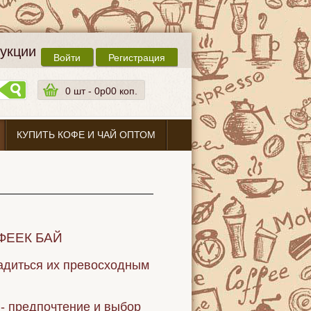
дукции
Войти
Регистрация
0
шт -
0p00 коп.
КУПИТЬ КОФЕ И ЧАЙ ОПТОМ
ФФЕЕК БАЙ
адиться их превосходным
 - предпочтение и выбор