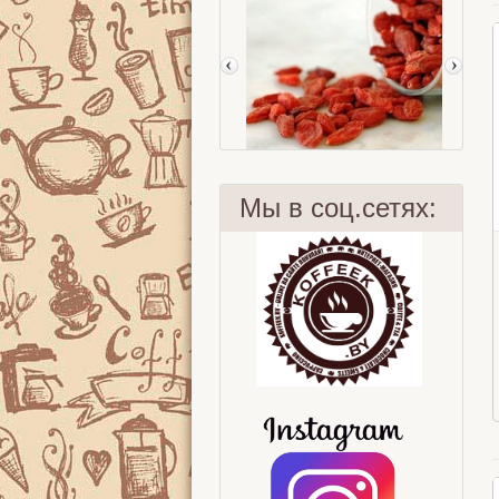
Мы в соц.сетях:
Ягоды Годжи
F