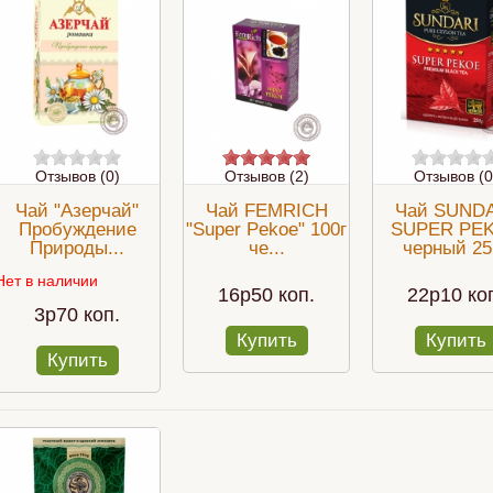
Отзывов (0)
Отзывов (2)
Отзывов (0
Чай "Азерчай"
Чай FEMRICH
Чай SUND
Пробуждение
"Super Pekoe" 100г
SUPER PE
Природы...
че...
черный 25.
Нет в наличии
16p50 коп.
22p10 ко
3p70 коп.
Купить
Купить
Купить