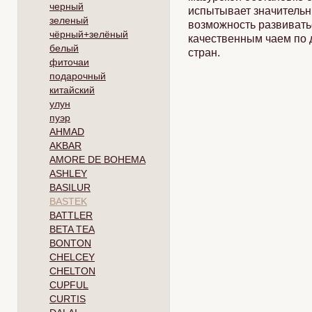
черный
испытывает значительн
зеленый
возможность развиватьс
чёрный+зелёный
качественным чаем по 
белый
стран.
фиточаи
подарочный
китайский
улун
пуэр
AHMAD
AKBAR
AMORE DE BOHEMA
ASHLEY
BASILUR
BASTEK
BATTLER
BETA TEA
BONTON
CHELCEY
CHELTON
CUPFUL
CURTIS