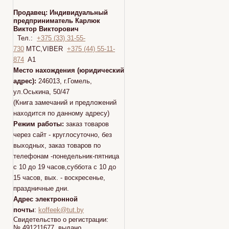
Продавец:
Индивидуальный
предприниматель Карлюк
Виктор Викторович
Тел.:
+375 (33) 31-55-
730
МТС,VIBER
+375 (44) 55-11-
874
A1
Место нахождения (юридический
адрес):
246013, г.Гомель,
ул.Оськина, 50/47
(Книга замечаний и предложений
находится по данному адресу)
Режим работы:
заказ товаров
через сайт - круглосуточно, без
выходных, заказ товаров по
телефонам -понедельник-пятница
с 10 до 19 часов,суббота с 10 до
15 часов, вых. - воскресенье,
праздничные дни.
Адрес электронной
почты
:
koffeek@tut.by
Свидетельство о регистрации:
№ 491211677 выдано