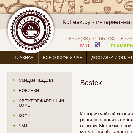
Koffeek.by - интернет-м
+375(33) 31-55-730
;
+375
МТС
г.Гоме
ГЛАВНАЯ
ВСЕ О КОФЕ И ЧАЕ
ДОСТАВКА И ОПЛАТ
СКИДКИ НЕДЕЛИ
Bastek
НОВИНКИ
СВЕЖЕОБЖАРЕННЫЙ
КОФЕ
История чайной компани
КОФЕ
решили основать небол
напитку. Местечко прои
ЧАЙ
мазурской обстановке с