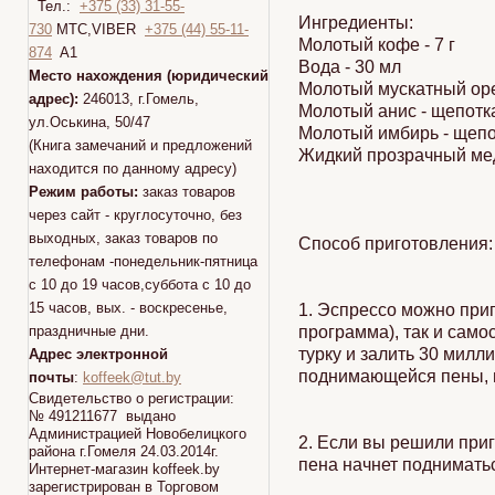
Тел.:
+375 (33) 31-55-
Ингредиенты:
730
МТС,VIBER
+375 (44) 55-11-
Молотый кофе - 7 г
874
A1
Вода - 30 мл
Место нахождения (юридический
Молотый мускатный оре
адрес):
246013, г.Гомель,
Молотый анис - щепотк
ул.Оськина, 50/47
Молотый имбирь - щепо
(Книга замечаний и предложений
Жидкий прозрачный мед
находится по данному адресу)
Режим работы:
заказ товаров
через сайт - круглосуточно, без
выходных, заказ товаров по
Способ приготовления:
телефонам -понедельник-пятница
с 10 до 19 часов,суббота с 10 до
15 часов, вых. - воскресенье,
1. Эспрессо можно при
праздничные дни.
программа), так и сам
турку и залить 30 милл
Адрес электронной
поднимающейся пены, но
почты
:
koffeek@tut.by
Свидетельство о регистрации:
№ 491211677 выдано
Администрацией Новобелицкого
2. Если вы решили приг
района г.Гомеля 24.03.2014г.
пена начнет поднимать
Интернет-магазин koffeek.by
зарегистрирован в Торговом