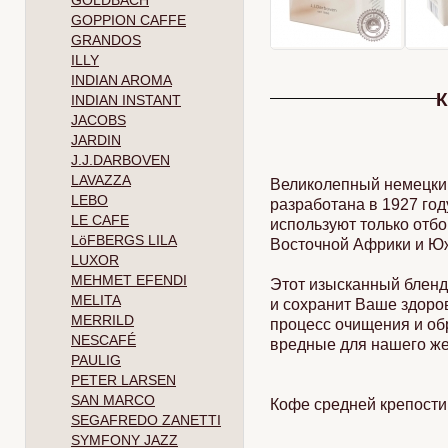
GOLDBACH
GOPPION CAFFE
GRANDOS
ILLY
INDIAN AROMA
К
INDIAN INSTANT
JACOBS
JARDIN
J.J.DARBOVEN
LAVAZZA
Великолепный немецкий
LEBO
разработана в 1927 год
LE CAFE
используют только отб
LöFBERGS LILA
Восточной Африки и Юж
LUXOR
MEHMET EFENDI
Этот изысканный бленд
MELITA
и сохранит Ваше здоров
MERRILD
процесс очищения и обр
NESCAFÉ
вредные для нашего же
PAULIG
PETER LARSEN
SAN MARCO
Кофе средней крепости
SEGAFREDO ZANETTI
SYMFONY JAZZ