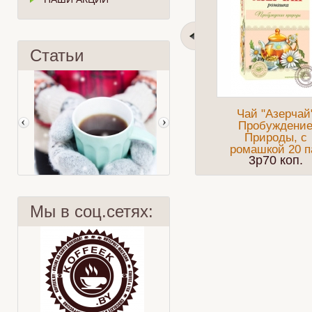
Статьи
Чай "Азерчай
Пробуждени
Природы, с
ромашкой 20 п
3p70 коп.
Мы в соц.сетях:
9 заблуждений
Интересные факты