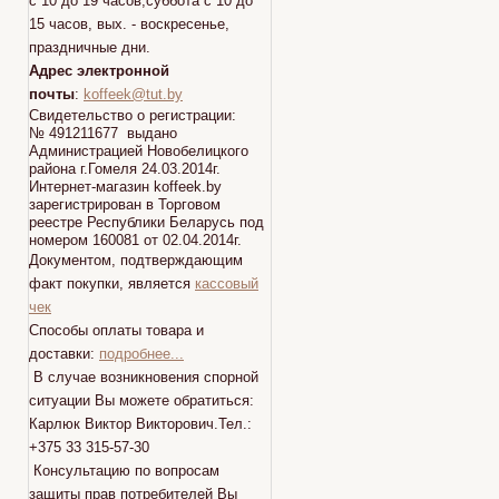
с 10 до 19 часов,суббота с 10 до
15 часов, вых. - воскресенье,
праздничные дни.
Адрес электронной
почты
:
koffeek@tut.by
Свидетельство о регистрации:
№ 491211677 выдано
Администрацией Новобелицкого
района г.Гомеля 24.03.2014г.
Интернет-магазин koffeek.by
зарегистрирован в Торговом
реестре Республики Беларусь под
номером 160081 от 02.04.2014г.
Документом, подтверждающим
факт покупки, является
кассовый
чек
Способы оплаты товара и
доставки:
подробнее...
В случае возникновения спорной
ситуации Вы можете обратиться:
Карлюк Виктор Викторович.Тел.:
+375 33 315-57-30
Консультацию по вопросам
защиты прав потребителей Вы