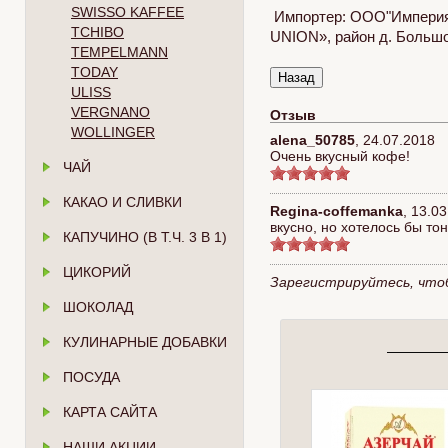
SWISSO KAFFEE
Импортер: ООО"Империя 
TCHIBO
UNION», район д. Большое
TEMPELMANN
TODAY
ULISS
VERGNANO
Отзыв
WOLLINGER
alena_50785
,
24.07.2018
Очень вкусный кофе!
ЧАЙ
КАКАО И СЛИВКИ
Regina-coffemanka
,
13.03
вкусно, но хотелось бы т
КАПУЧИНО (В Т.Ч. 3 В 1)
ЦИКОРИЙ
Зарегистрируйтесь, что
ШОКОЛАД
КУЛИНАРНЫЕ ДОБАВКИ
ПОСУДА
КАРТА САЙТА
НАШИ АКЦИИ