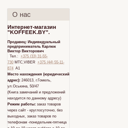
О нас
Интернет-магазин
"KOFFEEK.BY".
Продавец:
Индивидуальный
предприниматель Карлюк
Виктор Викторович
Тел.:
+375 (33) 31-55-
730
МТС,VIBER
+375 (44) 55-11-
874
A1
Место нахождения (юридический
адрес):
246013, г.Гомель,
ул.Оськина, 50/47
(Книга замечаний и предложений
находится по данному адресу)
Режим работы:
заказ товаров
через сайт - круглосуточно, без
выходных, заказ товаров по
телефонам -понедельник-пятница