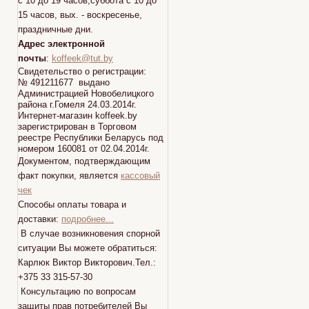
с 10 до 19 часов,суббота с 10 до
15 часов, вых. - воскресенье,
праздничные дни.
Адрес электронной
почты
:
koffeek@tut.by
Свидетельство о регистрации:
№ 491211677 выдано
Администрацией Новобелицкого
района г.Гомеля 24.03.2014г.
Интернет-магазин koffeek.by
зарегистрирован в Торговом
реестре Республики Беларусь под
номером 160081 от 02.04.2014г.
Документом, подтверждающим
факт покупки, является
кассовый
чек
Способы оплаты товара и
доставки:
подробнее...
В случае возникновения спорной
ситуации Вы можете обратиться:
Карлюк Виктор Викторович.Тел.:
+375 33 315-57-30
Консультацию по вопросам
защиты прав потребителей Вы