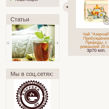
Статьи
Чай "Азерчай
Пробуждени
Природы, с
ромашкой 20 п
3p70 коп.
Мы в соц.сетях:
Марокканский чай
Османтус