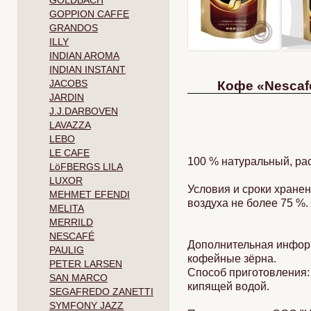
GOLDBACH
GOPPION CAFFE
GRANDOS
ILLY
INDIAN AROMA
INDIAN INSTANT
JACOBS
Кофе «Nescaf
JARDIN
J.J.DARBOVEN
LAVAZZA
LEBO
LE CAFE
100 % натуральный, р
LöFBERGS LILA
LUXOR
Условия и сроки хране
MEHMET EFENDI
воздуха не более 75 %.
MELITA
MERRILD
NESCAFÉ
Дополнительная инфо
PAULIG
кофейные зёрна.
PETER LARSEN
Способ приготовления: 
SAN MARCO
кипящей водой.
SEGAFREDO ZANETTI
SYMFONY JAZZ