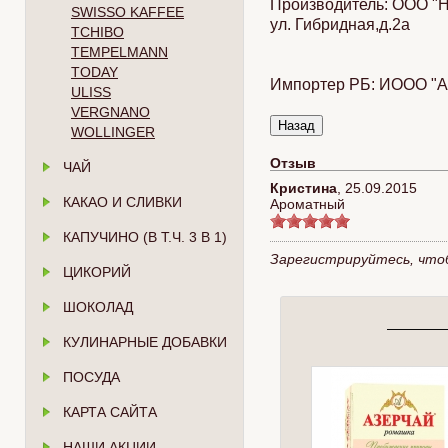
Производитель:
ООО "Не
SWISSO KAFFEE
ул. Гибридная,д.2а
TCHIBO
TEMPELMANN
TODAY
Импортер РБ:
ИООО "Али
ULISS
VERGNANO
WOLLINGER
Отзыв
ЧАЙ
Кристина
,
25.09.2015
КАКАО И СЛИВКИ
Ароматный
КАПУЧИНО (В Т.Ч. 3 В 1)
Зарегистрируйтесь, что
ЦИКОРИЙ
ШОКОЛАД
КУЛИНАРНЫЕ ДОБАВКИ
ПОСУДА
КАРТА САЙТА
НАШИ АКЦИИ