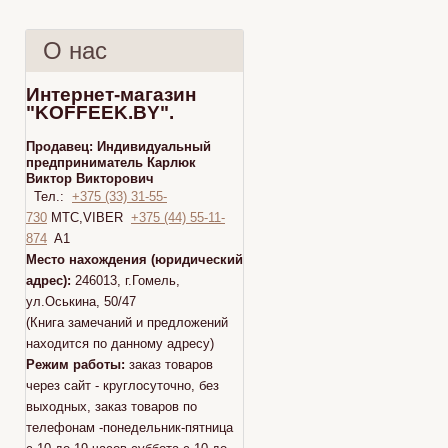
О нас
Интернет-магазин
"KOFFEEK.BY".
Продавец:
Индивидуальный
предприниматель Карлюк
Виктор Викторович
Тел.:
+375 (33) 31-55-
730
МТС,VIBER
+375 (44) 55-11-
874
A1
Место нахождения (юридический
адрес):
246013, г.Гомель,
ул.Оськина, 50/47
(Книга замечаний и предложений
находится по данному адресу)
Режим работы:
заказ товаров
через сайт - круглосуточно, без
выходных, заказ товаров по
телефонам -понедельник-пятница