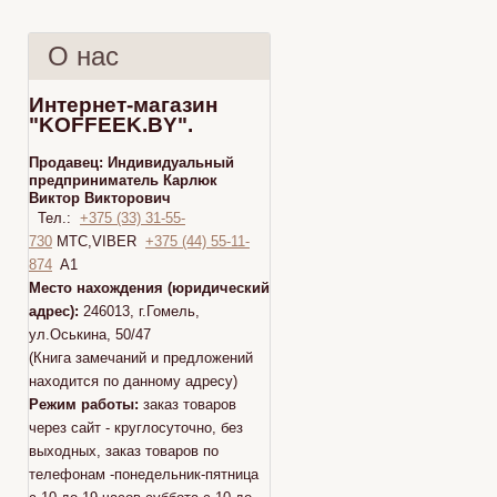
О нас
Интернет-магазин
"KOFFEEK.BY".
Продавец:
Индивидуальный
предприниматель Карлюк
Виктор Викторович
Тел.:
+375 (33) 31-55-
730
МТС,VIBER
+375 (44) 55-11-
874
A1
Место нахождения (юридический
адрес):
246013, г.Гомель,
ул.Оськина, 50/47
(Книга замечаний и предложений
находится по данному адресу)
Режим работы:
заказ товаров
через сайт - круглосуточно, без
выходных, заказ товаров по
телефонам -понедельник-пятница