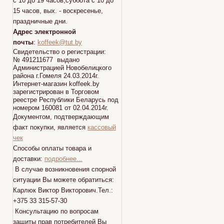
с 10 до 19 часов,суббота с 10 до
15 часов, вых. - воскресенье,
праздничные дни.
Адрес электронной
почты
:
koffeek@tut.by
Свидетельство о регистрации:
№ 491211677 выдано
Администрацией Новобелицкого
района г.Гомеля 24.03.2014г.
Интернет-магазин koffeek.by
зарегистрирован в Торговом
реестре Республики Беларусь под
номером 160081 от 02.04.2014г.
Документом, подтверждающим
факт покупки, является
кассовый
чек
Способы оплаты товара и
доставки:
подробнее...
В случае возникновения спорной
ситуации Вы можете обратиться:
Карлюк Виктор Викторович.Тел.:
+375 33 315-57-30
Консультацию по вопросам
защиты прав потребителей Вы