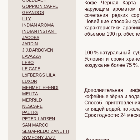
GOLDBACH
Кофе Черная Карта 
GOPPION CAFFE
чарующим ароматом и
GRANDOS
сочетания редких сор
ILLY
Новейшие способы суб
INDIAN AROMA
характеристики арабик
INDIAN INSTANT
объемом 190 гр, обесп
JACOBS
JARDIN
J.J.DARBOVEN
100 % натуральный, су
LAVAZZA
Условия и сроки хран
LEBO
воздуха не более 75 %.
LE CAFE
LöFBERGS LILA
LUXOR
MEHMET EFENDI
Дополнительная инф
MELITA
кофейные зёрна и вода 
MERRILD
Способ приготовления
NESCAFÉ
кипящей водой, по жела
PAULIG
Срок годности: 24 меся
PETER LARSEN
SAN MARCO
SEGAFREDO ZANETTI
SYMFONY JAZZ