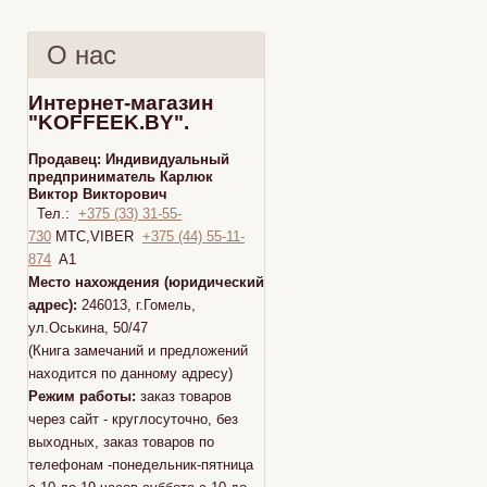
О нас
Интернет-магазин
"KOFFEEK.BY".
Продавец:
Индивидуальный
предприниматель Карлюк
Виктор Викторович
Тел.:
+375 (33) 31-55-
730
МТС,VIBER
+375 (44) 55-11-
874
A1
Место нахождения (юридический
адрес):
246013, г.Гомель,
ул.Оськина, 50/47
(Книга замечаний и предложений
находится по данному адресу)
Режим работы:
заказ товаров
через сайт - круглосуточно, без
выходных, заказ товаров по
телефонам -понедельник-пятница