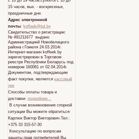
с 10 до 19 часов,суббота с 10 до
15 часов, вых. - воскресенье,
праздничные дни.
Адрес электронной
почты
:
koffeek@tut.by
Свидетельство о регистрации:
№ 491211677 выдано
Администрацией Новобелицкого
района г.Гомеля 24.03.2014г.
Интернет-магазин koffeek.by
зарегистрирован в Торговом
реестре Республики Беларусь под
номером 160081 от 02.04.2014г.
Документом, подтверждающим
факт покупки, является
кассовый
чек
Способы оплаты товара и
доставки:
подробнее...
В случае возникновения спорной
ситуации Вы можете обратиться:
Карлюк Виктор Викторович.Тел.:
+375 33 315-57-30
Консультацию по вопросам
защиты прав потребителей Вы