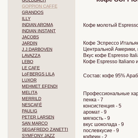
GOLDBACH
GOPPION CAFFE
GRANDOS
ILLY
INDIAN AROMA
Кофе молотый Espresso 
INDIAN INSTANT
JACOBS
Кофе Эспрессо Итальяно
JARDIN
Центральной Америки, п
J.J.DARBOVEN
Вкус кофе Espresso Ital
LAVAZZA
Кофе Espresso Italiano
LEBO
LE CAFE
LöFBERGS LILA
Состав: кофе 95% Араб
LUXOR
MEHMET EFENDI
MELITA
Профессиональные хара
MERRILD
пенка - 7
NESCAFÉ
консистенция - 5
PAULIG
аромат - 9
PETER LARSEN
мягкость - 9
SAN MARCO
вкус шоколада - 9
SEGAFREDO ZANETTI
послевкусие - 9
SYMFONY JAZZ
кофеин - 2