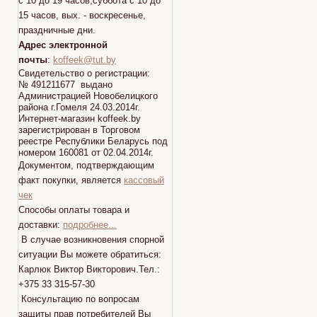
с 10 до 19 часов,суббота с 10 до
15 часов, вых. - воскресенье,
праздничные дни.
Адрес электронной
почты
:
koffeek@tut.by
Свидетельство о регистрации:
№ 491211677 выдано
Администрацией Новобелицкого
района г.Гомеля 24.03.2014г.
Интернет-магазин koffeek.by
зарегистрирован в Торговом
реестре Республики Беларусь под
номером 160081 от 02.04.2014г.
Документом, подтверждающим
факт покупки, является
кассовый
чек
Способы оплаты товара и
доставки:
подробнее...
В случае возникновения спорной
ситуации Вы можете обратиться:
Карлюк Виктор Викторович.Тел.:
+375 33 315-57-30
Консультацию по вопросам
защиты прав потребителей Вы