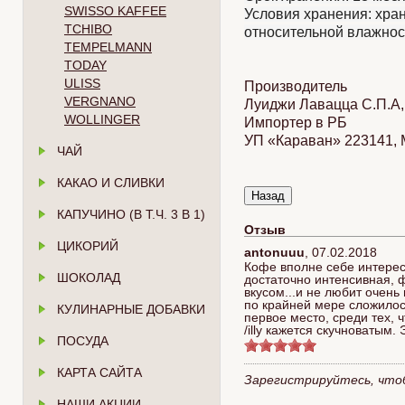
SWISSO KAFFEE
Условия хранения: хра
TCHIBO
относительной влажнос
TEMPELMANN
TODAY
ULISS
Производитель
VERGNANO
Луиджи Лавацца С.П.А, 
WOLLINGER
Импортер в РБ
УП «Караван» 223141, Ми
ЧАЙ
КАКАО И СЛИВКИ
КАПУЧИНО (В Т.Ч. 3 В 1)
Отзыв
ЦИКОРИЙ
antonuuu
,
07.02.2018
Кофе вполне себе интересе
ШОКОЛАД
достаточно интенсивная, ф
вкусом...и не любит очень
по крайней мере сложилось
КУЛИНАРНЫЕ ДОБАВКИ
первое место, среди тех, ч
/illy кажется скучноватым
ПОСУДА
КАРТА САЙТА
Зарегистрируйтесь, что
НАШИ АКЦИИ