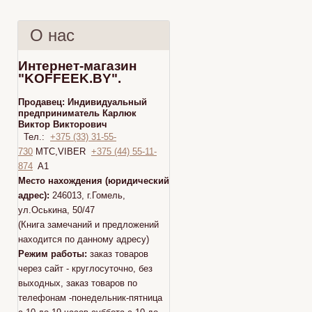
О нас
Интернет-магазин
"KOFFEEK.BY".
Продавец:
Индивидуальный
предприниматель Карлюк
Виктор Викторович
Тел.:
+375 (33) 31-55-
730
МТС,VIBER
+375 (44) 55-11-
874
A1
Место нахождения (юридический
адрес):
246013, г.Гомель,
ул.Оськина, 50/47
(Книга замечаний и предложений
находится по данному адресу)
Режим работы:
заказ товаров
через сайт - круглосуточно, без
выходных, заказ товаров по
телефонам -понедельник-пятница