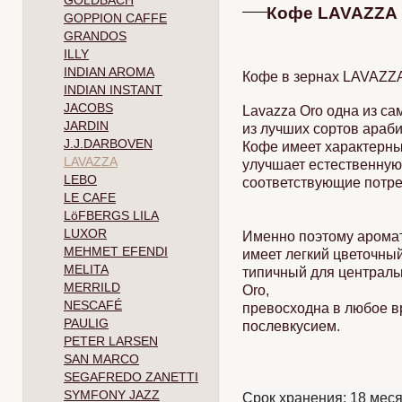
GOLDBACH
Кофе LAVAZZA "
GOPPION CAFFE
GRANDOS
ILLY
INDIAN AROMA
Кофе в зернах LAVAZZA
INDIAN INSTANT
JACOBS
Lavazza Oro одна из с
JARDIN
из лучших сортов араб
J.J.DARBOVEN
Кофе имеет характерны
LAVAZZA
улучшает естественную
LEBO
соответствующие потре
LE CAFE
LöFBERGS LILA
LUXOR
Именно поэтому аромат 
MEHMET EFENDI
имеет легкий цветочный
MELITA
типичный для централь
MERRILD
Oro,
NESCAFÉ
превосходна в любое в
PAULIG
послевкусием.
PETER LARSEN
SAN MARCO
SEGAFREDO ZANETTI
SYMFONY JAZZ
Срок хранения: 18 ме