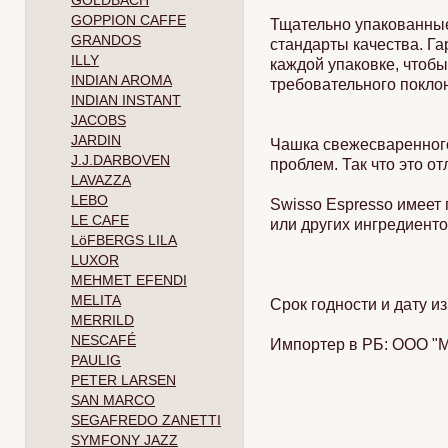
GOLDBACH
GOPPION CAFFE
Тщательно упакованные
GRANDOS
стандарты качества. Г
ILLY
каждой упаковке, чтоб
INDIAN AROMA
требовательного покло
INDIAN INSTANT
JACOBS
JARDIN
Чашка свежесваренног
J.J.DARBOVEN
проблем. Так что это о
LAVAZZA
LEBO
Swisso Espresso имеет 
LE CAFE
или других ингредиенто
LöFBERGS LILA
LUXOR
MEHMET EFENDI
MELITA
Срок годности и дату и
MERRILD
NESCAFÉ
Импортер в РБ: ООО 
PAULIG
PETER LARSEN
SAN MARCO
SEGAFREDO ZANETTI
SYMFONY JAZZ