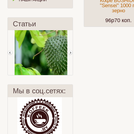
Кофе BUSHID
"Sensei" 1000 
зерно
96p70 коп.
Статьи
Мы в соц.сетях:
Суасеп
Мята