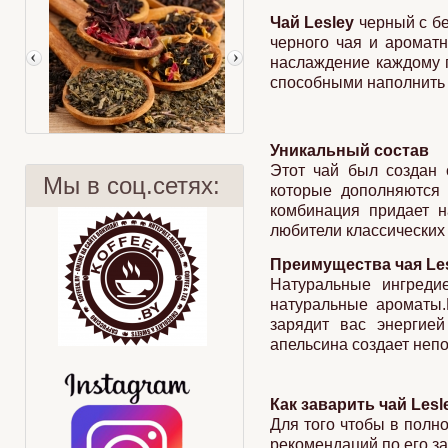
Чай Lesley
черный с бе
черного чая и ароматн
наслаждение каждому 
способными наполнить 
Уникальный состав
Этот чай был создан 
Мы в соц.сетях:
которые дополняются 
комбинация придает н
любители классических ч
Преимущества чая Le
Худеем с чаем
Чай "ЗАЩИТНИК"
Натуральные ингреди
натуральные ароматы.
зарядит вас энергие
апельсина создает непо
Как заварить чай Les
Для того чтобы в полн
рекомендаций по его з