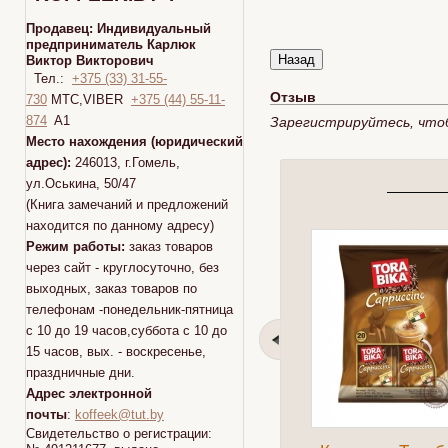
Продавец:
Индивидуальный
предприниматель Карлюк
Виктор Викторович
Тел.:
+375 (33) 31-55-
Отзыв
730
МТС,VIBER
+375 (44) 55-11-
874
A1
Зарегистрируйтесь, что
Место нахождения (юридический
адрес):
246013, г.Гомель,
ул.Оськина, 50/47
(Книга замечаний и предложений
находится по данному адресу)
Режим работы:
заказ товаров
через сайт - круглосуточно, без
выходных, заказ товаров по
телефонам -понедельник-пятница
с 10 до 19 часов,суббота с 10 до
15 часов, вых. - воскресенье,
праздничные дни.
Адрес электронной
почты
:
koffeek@tut.by
Свидетельство о регистрации: