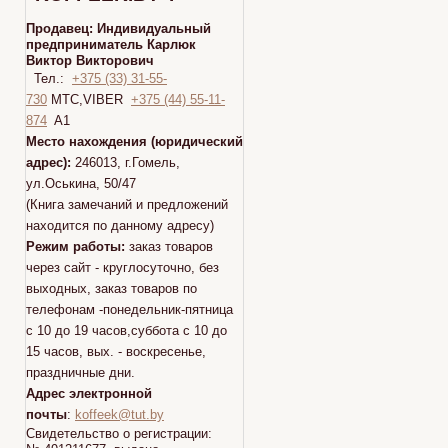
Продавец:
Индивидуальный
предприниматель Карлюк
Виктор Викторович
Тел.:
+375 (33) 31-55-
730
МТС,VIBER
+375 (44) 55-11-
874
A1
Место нахождения (юридический
адрес):
246013, г.Гомель,
ул.Оськина, 50/47
(Книга замечаний и предложений
находится по данному адресу)
Режим работы:
заказ товаров
через сайт - круглосуточно, без
выходных, заказ товаров по
телефонам -понедельник-пятница
с 10 до 19 часов,суббота с 10 до
15 часов, вых. - воскресенье,
праздничные дни.
Адрес электронной
почты
:
koffeek@tut.by
Свидетельство о регистрации: