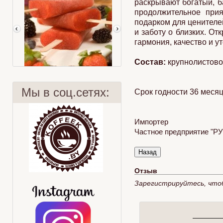
раскрывают богатый, б
продолжительное прия
подарком для ценителе
и заботу о близких. От
гармония, качество и у
Состав:
крупнолистово
Мы в соц.сетях:
Срок годности 36 месяц
Импортер
Частное предприятие "РУС
Рецепты с чаем Lipton
Ягодный смузи
Отзыв
Зарегистрируйтесь, что