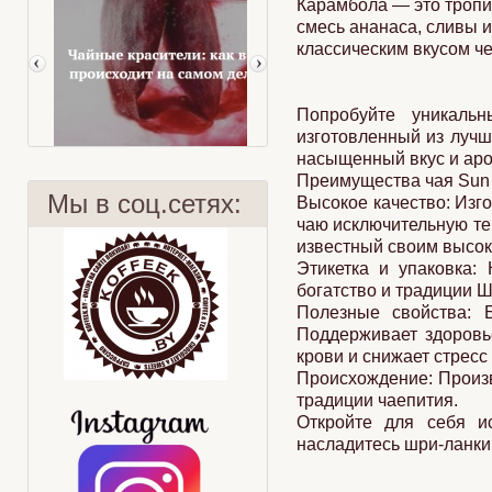
Карамбола — это тропи
смесь ананаса, сливы и
классическим вкусом че
Попробуйте уникаль
изготовленный из лучш
насыщенный вкус и аро
Преимущества чая Sun 
Мы в соц.сетях:
Высокое качество: Изг
чаю исключительную те
известный своим высок
Этикетка и упаковка:
богатство и традиции 
Чай и красители?
9 заблуждений
Полезные свойства: Б
Поддерживает здоровье
крови и снижает стресс
Происхождение: Произв
традиции чаепития.
Откройте для себя и
насладитесь шри-ланки