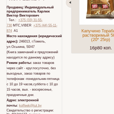
Продавец:
Индивидуальный
предприниматель Карлюк
Виктор Викторович
Тел.:
+375 (33) 31-55-
730
МТС,VIBER
+375 (44) 55-11-
Капучино Тораб
874
A1
растворимый 5
Место нахождения (юридический
(20* 25гр)
адрес):
246013, г.Гомель,
ул.Оськина, 50/47
16p80 коп.
(Книга замечаний и предложений
находится по данному адресу)
Режим работы:
заказ товаров
через сайт - круглосуточно, без
выходных, заказ товаров по
телефонам -понедельник-пятница
с 10 до 19 часов,суббота с 10 до
15 часов, вых. - воскресенье,
праздничные дни.
Адрес электронной
почты
:
koffeek@tut.by
Свидетельство о регистрации: