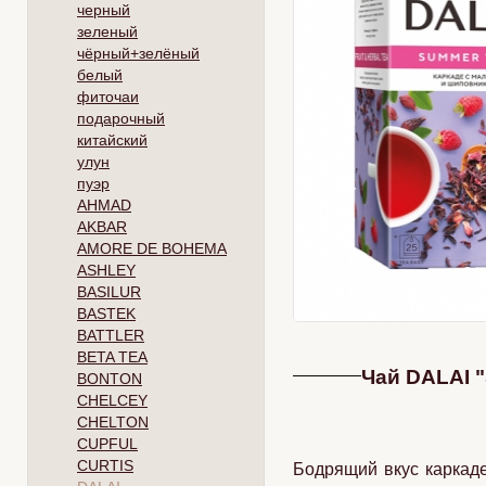
черный
зеленый
чёрный+зелёный
белый
фиточаи
подарочный
китайский
улун
пуэр
AHMAD
AKBAR
AMORE DE BOHEMA
ASHLEY
BASILUR
BASTEK
BATTLER
BETA TEA
Чай DALAI "
BONTON
CHELCEY
CHELTON
CUPFUL
CURTIS
Бодрящий вкус каркаде