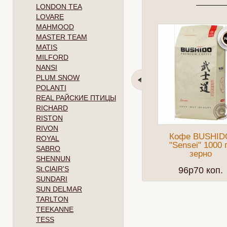
LONDON TEA
LOVARE
MAHMOOD
MASTER TEAM
MATIS
MILFORD
NANSI
PLUM SNOW
POLANTI
REAL РАЙСКИЕ ПТИЦЫ
RICHARD
RISTON
RIVON
Кофе BUSHID
ROYAL
"Sensei" 1000 
SABRO
зерно
SHENNUN
St.ClAIR'S
96p70 коп.
SUNDARI
SUN DELMAR
TARLTON
TEEKANNE
TESS