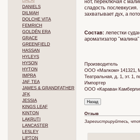
DALAI
нот, переключая с мали
DANIELS
сладость послевкусия.
DILMAH
захватывает дух, а пот
DOLCHE VITA
FEMRICH
GOLDÉN ERA
Состав:
лепестки суда
GRACE
ароматизатор "малина"
GREENFIELD
HASSAN
HYLEYS
HYSON
Производитель
HYTON
ООО «Малком» 141321, Мо
IMPRA
Театральная, д. 1, эт. 1, 
JAF TEA
Импортер
JAMES & GRANDFATHER
ООО «Караван Камберли» 2
JFK
JESSIA
KINGS LEAF
KINTON
Отзыв
LAKRUTI
Зарегистрируйтесь, что
LANCASTER
LESLEY
LIPTON