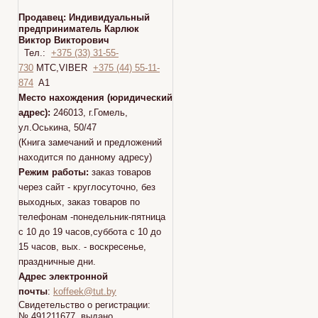
Продавец:
Индивидуальный
предприниматель Карлюк
Виктор Викторович
Тел.:
+375 (33) 31-55-
730
МТС,VIBER
+375 (44) 55-11-
874
A1
Место нахождения (юридический
адрес):
246013, г.Гомель,
ул.Оськина, 50/47
(Книга замечаний и предложений
находится по данному адресу)
Режим работы:
заказ товаров
через сайт - круглосуточно, без
выходных, заказ товаров по
телефонам -понедельник-пятница
с 10 до 19 часов,суббота с 10 до
15 часов, вых. - воскресенье,
праздничные дни.
Адрес электронной
почты
:
koffeek@tut.by
Свидетельство о регистрации:
№ 491211677 выдано