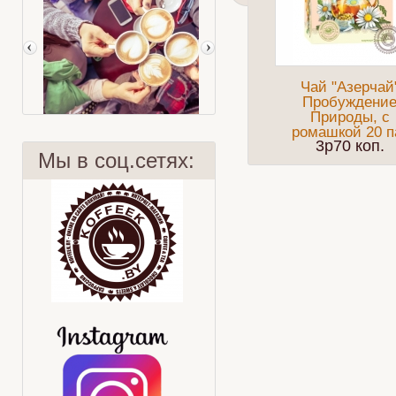
Чай "Азерчай
Пробуждени
Природы, с
ромашкой 20 п
3p70 коп.
Мы в соц.сетях:
Верить или нет?
Фруктовый смузи