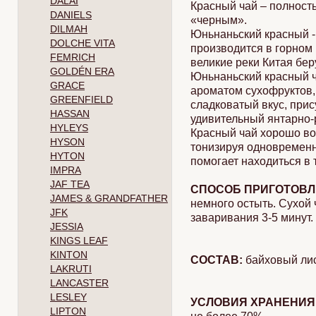
DALAI
Красный чай – полност
DANIELS
«черным».
DILMAH
Юньнаньский красный -
DOLCHE VITA
производится в горном 
FEMRICH
великие реки Китая бер
GOLDÉN ERA
Юньнаньский красный ч
GRACE
ароматом сухофруктов,
GREENFIELD
сладковатый вкус, прис
HASSAN
удивительный янтарно-
HYLEYS
Красный чай хорошо во
HYSON
тонизируя одновременно
HYTON
помогает находиться в 
IMPRA
JAF TEA
СПОСОБ ПРИГОТОВЛ
JAMES & GRANDFATHER
немного остыть. Сухой 
JFK
заваривания 3-5 минут.
JESSIA
KINGS LEAF
KINTON
СОСТАВ:
байховый лис
LAKRUTI
LANCASTER
LESLEY
УСЛОВИЯ ХРАНЕНИЯ
LIPTON