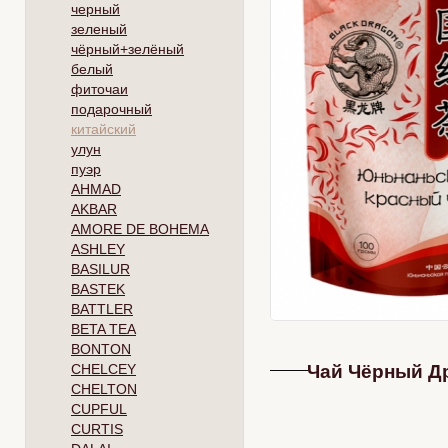
черный
зеленый
чёрный+зелёный
белый
фиточаи
подарочный
китайский
улун
пуэр
AHMAD
AKBAR
AMORE DE BOHEMA
ASHLEY
BASILUR
BASTEK
BATTLER
BETA TEA
BONTON
CHELCEY
Чай Чёрный Др
CHELTON
CUPFUL
CURTIS