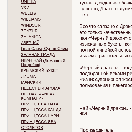
UNITEA
туман, дождевые облак
V&V
существ, Дракон служи
WELLIS
стяг.
WILLIAMS
WINDSOR
Все что связано с Драк
ZENZUR
это только качественны
ZYLANICA
чая «Черный дракон» от
АЗЕРЧАЙ
изысканные букеты, ко
Грин Слим, Супер Слим
полной линейкой основ
ЗЕЛЕНАЯ ПАНДА
и чаем с растительным
ИВАН-ЧАЙ (Домашний
Погребок)
«Черный дракон» - подл
КРЫМСКИЙ БУКЕТ
подобранной веками рец
ЛИСМА
жизни: сувенирная жес
МАЙСКИЙ
пользования и пакетир
НЕБЕСНЫЙ АРОМАТ
ПЕРВАЯ ЧАЙНАЯ
КОМПАНИЯ
ПРИНЦЕССА ГИТА
Чай «Черный дракон» - 
ПРИНЦЕССА КАНДИ
чая.
ПРИНЦЕССА НУРИ
ПРИНЦЕССА ЯВА
СТОЛЕТОВ
Производитель