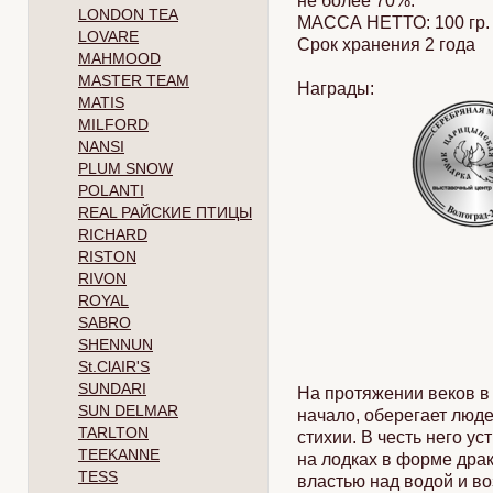
не более 70%.
LONDON TEA
МАССА НЕТТО: 100 гр.
LOVARE
Срок хранения 2 года
MAHMOOD
MASTER TEAM
Награды:
MATIS
MILFORD
NANSI
PLUM SNOW
POLANTI
REAL РАЙСКИЕ ПТИЦЫ
RICHARD
RISTON
RIVON
ROYAL
SABRO
SHENNUN
St.ClAIR'S
SUNDARI
На протяжении веков в
SUN DELMAR
начало, оберегает людей
TARLTON
стихии. В честь него 
TEEKANNE
на лодках в форме дра
TESS
властью над водой и в