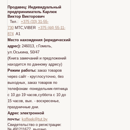
Продавец:
Индивидуальный
предприниматель Карлюк
Виктор Викторович
Тел.:
+375 (33) 31-55-
730
МТС,VIBER
+375 (44) 55-11-
874
A1
Место нахождения (юридический
адрес):
246013, г.Гомель,
ул.Оськина, 50/47
(Книга замечаний и предложений
находится по данному адресу)
Режим работы:
заказ товаров
через сайт - круглосуточно, без
выходных, заказ товаров по
телефонам -понедельник-пятница
с 10 до 19 часов,суббота с 10 до
15 часов, вых. - воскресенье,
праздничные дни.
Адрес электронной
почты
:
koffeek@tut.by
Свидетельство о регистрации:
№ 491211677 выдано