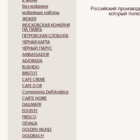
в зерне
без кофеина
Российский производи
кофейные наборы
который полю
ЖОКЕЙ
МОСКОВСКАЯ КОФЕЙНЯ
НА ПАЯХЪ
ПЕТРОВСКАЯ СЛОБОДА
ЧЕРНАЯ КАРТА
ЧЁРНЫЙ ПАРУС
AMBASSADOR
ALVORADA
BUSHIDO
BRISTOT
CAFE CREME
CAFE D`OR
Compagnia Dell'Arabica
CARTE NOIRE
DALLMAYR
EGOISTE
FRESCO
GEVALIA
GOLDEN MUHLE
GOLDBACH