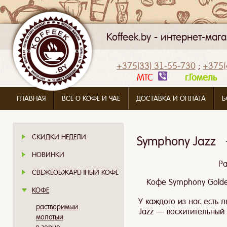
Koffeek.by - интернет-ма
+375(33) 31-55-730
;
+375(
МТС
г.Гомел
ГЛАВНАЯ
ВСЕ О КОФЕ И ЧАЕ
ДОСТАВКА И ОПЛАТА
Б
СКИДКИ НЕДЕЛИ
Symphony Jazz
НОВИНКИ
Ра
СВЕЖЕОБЖАРЕННЫЙ КОФЕ
Кофе Symphony Golde
КОФЕ
У каждого из нас есть
растворимый
Jazz — восхитительный 
молотый