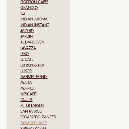
GOPPION CAFFE
GRANDOS
ILLY
INDIAN AROMA
INDIAN INSTANT
JACOBS
JARDIN
J.J.DARBOVEN
LAVAZZA
LEBO
LE CAFE
LöFBERGS LILA
LUXOR
MEHMET EFENDI
MELITA
MERRILD
NESCAFÉ
PAULIG
PETER LARSEN
SAN MARCO
SEGAFREDO ZANETTI
SYMFONY JAZZ
SWISSO KAFFEE