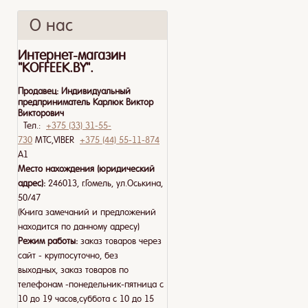
О нас
Интернет-магазин
"KOFFEEK.BY".
Продавец:
Индивидуальный
предприниматель Карлюк Виктор
Викторович
Тел.:
+375 (33) 31-55-
730
МТС,VIBER
+375 (44) 55-11-874
A1
Место нахождения (юридический
адрес):
246013, г.Гомель, ул.Оськина,
50/47
(Книга замечаний и предложений
находится по данному адресу)
Режим работы:
заказ товаров через
сайт - круглосуточно, без
выходных, заказ товаров по
телефонам -понедельник-пятница с
10 до 19 часов,суббота с 10 до 15