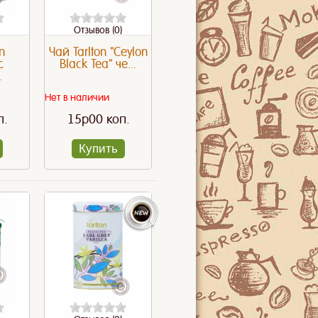
Отзывов (0)
n
Чай Tarlton "Ceylon
с
Black Tea" че...
.
Нет в наличии
п.
15p00 коп.
Купить