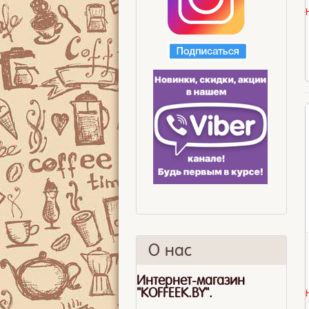
О нас
Интернет-магазин
"KOFFEEK.BY".