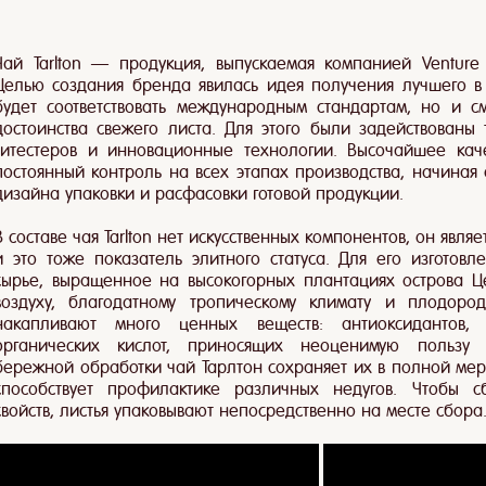
Чай Tarlton — продукция, выпускаемая компанией Venture 
Целью создания бренда явилась идея получения лучшего в 
будет соответствовать международным стандартам, но и с
достоинства свежего листа. Для этого были задействованы
титестеров и инновационные технологии. Высочайшее кач
постоянный контроль на всех этапах производства, начиная 
дизайна упаковки и расфасовки готовой продукции.
В составе чая Tarlton нет искусственных компонентов, он явл
и это тоже показатель элитного статуса. Для его изготов
сырье, выращенное на высокогорных плантациях острова Ц
воздуху, благодатному тропическому климату и плодоро
накапливают много ценных веществ: антиоксидантов, в
органических кислот, приносящих неоценимую пользу 
бережной обработки чай Тарлтон сохраняет их в полной мере
способствует профилактике различных недугов. Чтобы 
свойств, листья упаковывают непосредственно на месте сбора