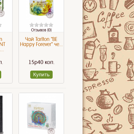
Отзывов (0)
n
Чай Tarlton "BE
NT
Happy Forever" че...
..
п.
15p40 коп.
Купить