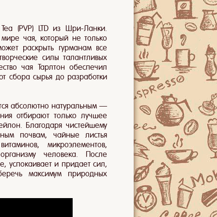
Tea (PVP) LTD из Шри-Ланки.
мире чая, который не только
может раскрыть гурманам все
 творческие силы талантливых
ество чая Тарлтон обеспечил
от сбора сырья до разработки
яется абсолютно натуральным —
ления отбирают только лучшее
ейлон. Благодаря чистейшему
дным почвам, чайные листья
итаминов, микроэлементов,
организму человека. После
, успокаивает и придает сил,
сберечь максимум природных
.