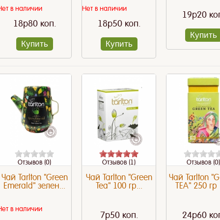
Нет в наличии
Нет в наличии
19p20 ко
18p80 коп.
18p50 коп.
Купить
Купить
Купить
Отзывов (0)
Отзывов (1)
Отзывов (0)
Чай Tarlton "Green
Чай Tarlton "Green
Чай Tarlton "
Emerald" зелен...
Tea" 100 гр...
TEA" 250 гр в
Нет в наличии
7p50 коп.
24p60 ко