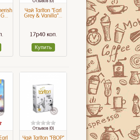
Отзывов (0)
herish
Чай Tarlton "Earl
G...
Grey & Vanilla"...
п.
17p40 коп.
Купить
Отзывов (0)
Earl
Чай Tarlton "FBOP"