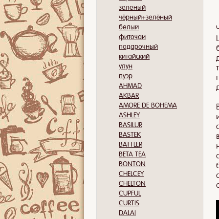
зеленый
чёрный+зелёный
белый
фиточаи
подарочный
китайский
улун
пуэр
AHMAD
AKBAR
AMORE DE BOHEMA
ASHLEY
BASILUR
BASTEK
BATTLER
BETA TEA
BONTON
CHELCEY
CHELTON
CUPFUL
CURTIS
DALAI