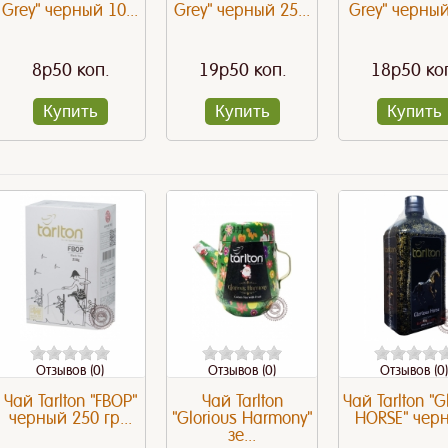
Grey" черный 10...
Grey" черный 25...
Grey" черный 
8p50 коп.
19p50 коп.
18p50 ко
Купить
Купить
Купить
9 заблуждений
Верить или нет?
Фрукт
Отзывов (0)
Отзывов (0)
Отзывов (0)
Чай Tarlton "FBOP"
Чай Tarlton
Чай Tarlton "G
черный 250 гр...
"Glorious Harmony"
HORSE" черн
зе...