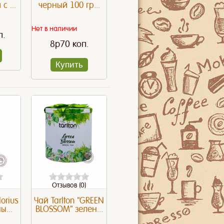
с ...
черный 100 гр...
Нет в наличии
п.
8p70 коп.
Купить
овый смузи
Бодрит не хуже!
Женщина и 
Отзывов (0)
lorius
Чай Tarlton "GREEN
ы...
BLOSSOM" зелен...