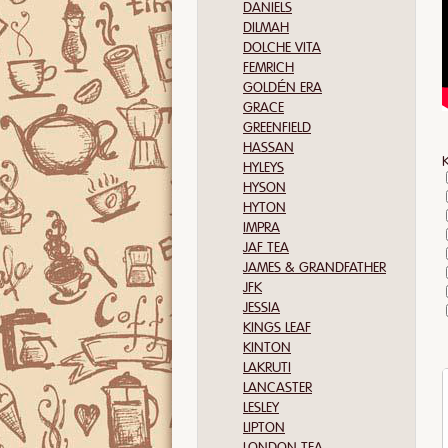
DANIELS
DILMAH
DOLCHE VITA
FEMRICH
GOLDÉN ERA
GRACE
GREENFIELD
HASSAN
HYLEYS
HYSON
HYTON
IMPRA
JAF TEA
JAMES & GRANDFATHER
JFK
JESSIA
KINGS LEAF
KINTON
LAKRUTI
LANCASTER
LESLEY
LIPTON
LONDON TEA