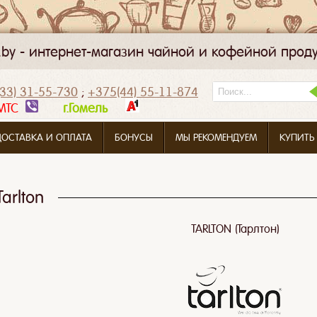
k.by - интернет-магазин чайной и кофейной прод
33) 31-55-730
;
+375(44) 55-11-874
МТС
г.Гомель
ДОСТАВКА И ОПЛАТА
БОНУСЫ
МЫ РЕКОМЕНДУЕМ
КУПИТЬ
Tarlton
TARLTON (Тарлтон)