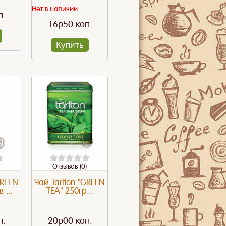
Нет в наличии
п.
16p50 коп.
Купить
Отзывов (0)
GREEN
Чай Tarlton "GREEN
 ...
TEA" 250гр...
п.
20p00 коп.