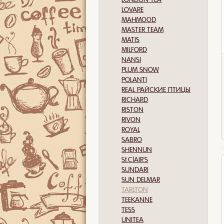
LOVARE
MAHMOOD
MASTER TEAM
MATIS
MILFORD
NANSI
PLUM SNOW
POLANTI
REAL РАЙСКИЕ ПТИЦЫ
RICHARD
RISTON
RIVON
ROYAL
SABRO
SHENNUN
St.ClAIR'S
SUNDARI
SUN DELMAR
TARLTON
TEEKANNE
TESS
UNITEA