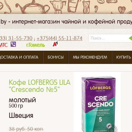
k.by - интернет-магазин чайной и кофейной прод
33) 31-55-730
;
+375(44) 55-11-874
МТС
г.Гомель
ДОСТАВКА И ОПЛАТА
БОНУСЫ
МЫ РЕКОМЕНДУЕМ
КУПИТЬ
Кофе LOFBERGS LILA
"Crescendo №5"
молотый
500 гр
Швеция
38 руб. 50 коп.