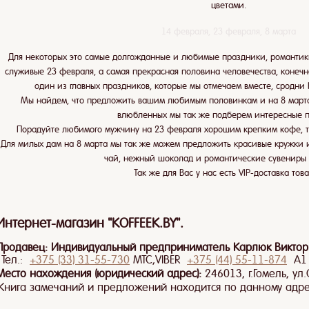
цветами.
14 февраля, 23 февраля, 8 марта
Для некоторых это самые долгожданные и любимые праздники, романтик
служивые 23 февраля, а самая прекрасная половина человечества, конечн
один из главных праздников, которые мы отмечаем вместе, сродни Н
Мы найдем, что предложить вашим любимым половинкам и на 8 марта 
влюбленных мы так же подберем интересные п
Порадуйте любимого мужчину на 23 февраля хорошим крепким кофе, т
Для милых дам на 8 марта мы так же можем предложить красивые кружки 
чай, нежный шоколад и романтические сувениры 
Так же для Вас у нас есть VIP-доставка това
Интернет-магазин "KOFFEEK.BY".
Продавец:
Индивидуальный предприниматель Карлюк Виктор
Тел.:
+375 (33) 31-55-730
МТС,VIBER
+375 (44) 55-11-874
A1
Место нахождения (юридический адрес):
246013, г.Гомель, ул
(Книга замечаний и предложений находится по данному адре