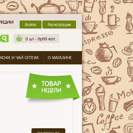
укции
Войти
Регистрация
0
шт -
0p00 коп.
 КОФЕ И ЧАЙ ОПТОМ
О МАГАЗИНЕ