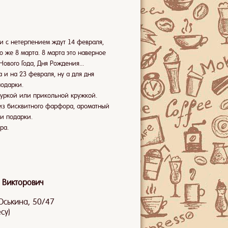
и с нетерпением ждут 14 февраля,
о же 8 марта. 8 марта это наверное
ового Года, Дня Рождения...
и на 23 февраля, ну а для дня
одарки.
уркой или прикольной кружкой.
из бисквитного фарфора, ароматный
и подарки.
ра.
 Викторович
.Оськина, 50/47
су)