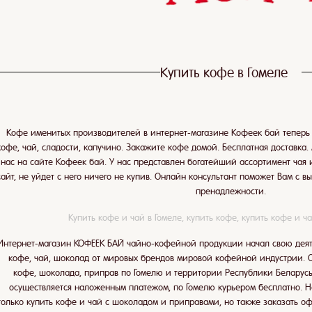
Купить кофе в Гомеле
Кофе именитых производителей в интернет-магазине Кофеек бай теперь и
кофе, чай, сладости, капучино. Закажите кофе домой. Бесплатная доставка.
нас на сайте Кофеек бай. У нас представлен богатейший ассортимент чая и
сайт, не уйдет с него ничего не купив. Онлайн консультант поможет Вам с в
пренадлежности.
Купить кофе и чай в Гомеле, купить кофе, купить кофе и ч
Интернет-магазин КОФЕЕК БАЙ чайно-кофейной продукции начал свою деяте
кофе, чай, шоколад от мировых брендов мировой кофейной индустрии. 
кофе, шоколада, приправ по Гомелю и территории Республики Беларусь.
осуществляется наложенным платежом, по Гомелю курьером бесплатно. 
только купить кофе и чай с шоколадом и приправами, но также заказать 