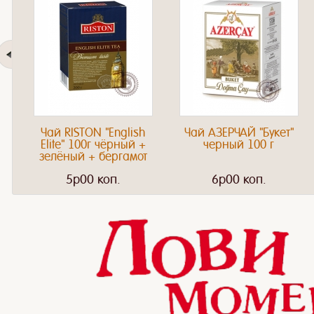
Чай RISTON "English
Чай АЗЕРЧАЙ "Букет"
Elite" 100г чёрный +
черный 100 г
зелёный + бергамот
5p00 коп.
6p00 коп.
Чайные пакетики
Наше путешествие
Клубн