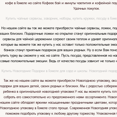
кофе в Гомеле на сайте Кофеек бай и минуты чаепития и кофейной пау
Удачных покупок.
Купить чайные сервизы, заварник, наборы, купить кружки, посуду в Гомел
На нашем сайте вы так же можете приобрести чайные сервизы, ложки, под
ваших близких. Подарочные ложки на открытке станут оригинальным пода
сервизы для чайной церемонии согреют своим теплом и удивят оригинал
которые вы можете так же купить у нас оставит только положительные эм
банках станут приятным подарком для ваших родных. Ну а если Вам понад
купить турку вы сможете у нас на сайте. Пусть посуда, представленная на 
самые положительные эмоции. Ведь от качества посуды зависит не только н
Купить Новогодние Подарки в Гомеле для сада и школы. Новогодний подар
Так же на нашем сайте вы можете приобрести Новогоднюю упаковку, аксе
подарки для ваших детей, своих родных и близких. Мы с радостью соберем
ребенка в оригинальной новогодней упаковке.У нас вы можете купить го
собрать его самостоятельно из предложенного нами ассортимента. Новог
нашем сайте обладает яркими насыщенными праздничными цветами, котор
Новогоднюю упаковку в Гомеле стало проще. Современная Новогодняя упако
поможем подобрать упаковку к любому другому торжеству. Упаковочная 