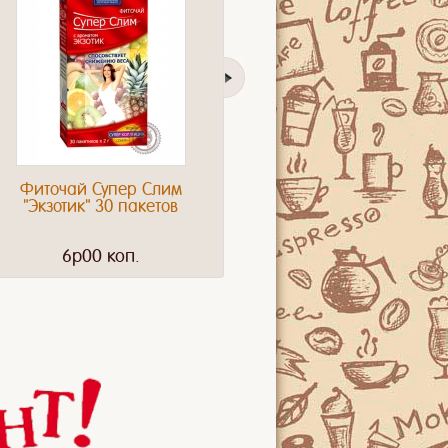
Фиточай Супер Слим
Чай HYLEYS
"Экзотик" 30 пакетов
"Английский
аристократический"
черный особо
6p00 коп.
6p20 коп.
крупнолистовой 100г
ика
Корица
Чай и кровь