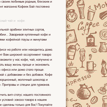
о своим любимым родным, близким и
мент магазина Кофеек Бай постоянно
усный чай и кофе.
ельной арабики элитных сортов,
бии... Заваривая купленный кофе и
ниями кофейной паузы и минутами
офисе на работе или находитесь дома.
жит Вам широкий ассортимент товара
закажите у нас кофе, чай, капучино и
ать вашу жизнь проще и экономить
з офиса или дома стало проще.
ай с добавками и без добавок. Кофе
 порционный, молочный шоколад и
. Приправы и специи для гурманов.
чить вип-статус нашего постоянного
х условий заказа товара в нашем
е сделаны только для Вас! Покупайте