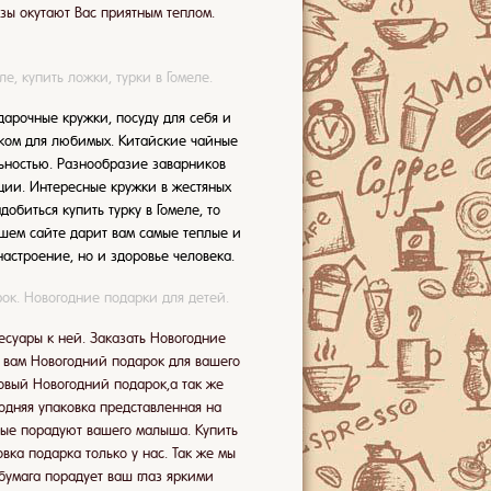
зы окутают Вас приятным теплом.
е, купить ложки, турки в Гомеле.
арочные кружки, посуду для себя и
рком для любимых. Китайские чайные
ьностью. Разнообразие заварников
оции. Интересные кружки в жестяных
обиться купить турку в Гомеле, то
нашем сайте дарит вам самые теплые и
астроение, но и здоровье человека.
ок. Новогодние подарки для детей.
суары к ней. Заказать Новогодние
 вам Новогодний подарок для вашего
товый Новогодний подарок,а так же
одняя упаковка представленная на
ые порадуют вашего малыша. Купить
вка подарка только у нас. Так же мы
бумага порадует ваш глаз яркими