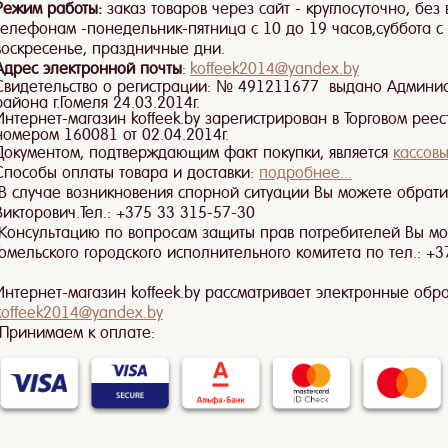
Режим работы:
заказ товаров через сайт - круглосуточно, без
телефонам -понедельник-пятница с 10 до 19 часов,суббота с 1
воскресенье, праздничные дни.
Адрес электронной почты
koffeek2014@yandex.by
:
Свидетельство о регистрации: № 491211677 выдано Админи
района г.Гомеля 24.03.2014г.
Интернет-магазин koffeek.by зарегистрирован в Торговом рее
номером 160081 от 02.04.2014г.
Документом, подтверждающим факт покупки, является
кассовы
Способы оплаты товара и доставки:
подробнее...
В случае возникновения спорной ситуации Вы можете обрати
Викторович.Тел.: +375 33 315-57-30
Консультацию по вопросам защиты прав потребителей Вы мо
Гомельского городского исполнительного комитета по тел.: +37
Интернет-магазин koffeek.by рассматривает электронные обр
koffeek2014@
yandex
.by
Принимаем к оплате: