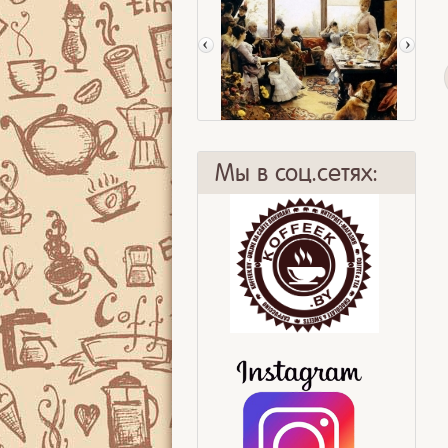
Мы в соц.сетях:
Five o'clock tea