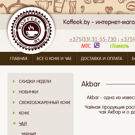
Koffeek.by - интернет-ма
+375(33) 31-55-730
;
+375(
МТС
г.Гомел
ГЛАВНАЯ
ВСЕ О КОФЕ И ЧАЕ
ДОСТАВКА И ОПЛАТА
Б
СКИДКИ НЕДЕЛИ
Akbar
НОВИНКИ
Akbar - одна из изве
СВЕЖЕОБЖАРЕННЫЙ КОФЕ
Чайная продукция расп
чая Акбар и о д
КОФЕ
ЧАЙ
черный