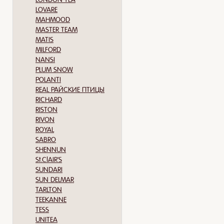
LOVARE
MAHMOOD
MASTER TEAM
MATIS
MILFORD
NANSI
PLUM SNOW
POLANTI
REAL РАЙСКИЕ ПТИЦЫ
RICHARD
RISTON
RIVON
ROYAL
SABRO
SHENNUN
St.ClAIR'S
SUNDARI
SUN DELMAR
TARLTON
TEEKANNE
TESS
UNITEA