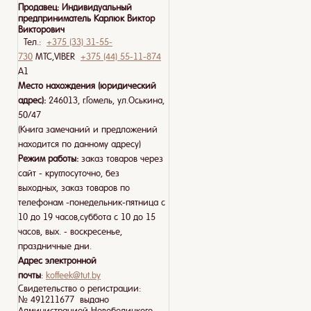
Продавец:
Индивидуальный
предприниматель Карлюк Виктор
Викторович
Тел.:
+375 (33) 31-55-
730
МТС,VIBER
+375 (44) 55-11-874
A1
Место нахождения (юридический
адрес):
246013, г.Гомель, ул.Оськина,
50/47
(Книга замечаний и предложений
находится по данному адресу)
Режим работы:
заказ товаров через
сайт - круглосуточно, без
выходных, заказ товаров по
телефонам -понедельник-пятница с
10 до 19 часов,суббота с 10 до 15
часов, вых. - воскресенье,
праздничные дни.
Адрес электронной
почты
:
koffeek@tut.by
Свидетельство о регистрации:
№ 491211677 выдано
Администрацией Новобелицкого