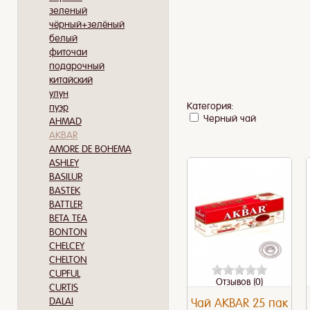
зеленый
чёрный+зелёный
белый
фиточаи
подарочный
китайский
улун
Категория:
пуэр
Черный чай
AHMAD
AKBAR
AMORE DE BOHEMA
ASHLEY
BASILUR
BASTEK
BATTLER
BETA TEA
BONTON
CHELCEY
CHELTON
CUPFUL
Отзывов (0)
CURTIS
DALAI
Чай AKBAR 25 пак