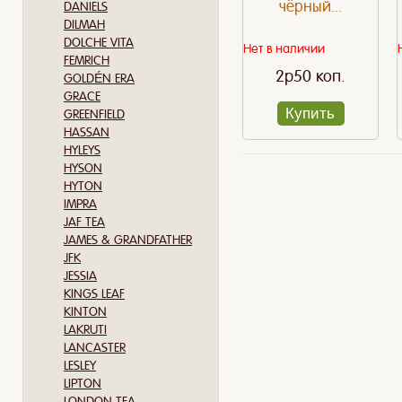
чёрный...
DANIELS
DILMAH
DOLCHE VITA
Нет в наличии
FEMRICH
2p50 коп.
GOLDÉN ERA
GRACE
Купить
GREENFIELD
HASSAN
HYLEYS
HYSON
HYTON
IMPRA
JAF TEA
JAMES & GRANDFATHER
JFK
JESSIA
KINGS LEAF
KINTON
LAKRUTI
LANCASTER
LESLEY
LIPTON
LONDON TEA