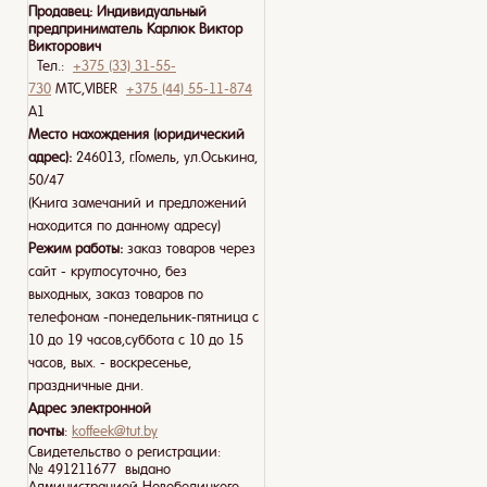
Продавец:
Индивидуальный
предприниматель Карлюк Виктор
Викторович
Тел.:
+375 (33) 31-55-
730
МТС,VIBER
+375 (44) 55-11-874
A1
Место нахождения (юридический
адрес):
246013, г.Гомель, ул.Оськина,
50/47
(Книга замечаний и предложений
находится по данному адресу)
Режим работы:
заказ товаров через
сайт - круглосуточно, без
выходных, заказ товаров по
телефонам -понедельник-пятница с
10 до 19 часов,суббота с 10 до 15
часов, вых. - воскресенье,
праздничные дни.
Адрес электронной
почты
:
koffeek@tut.by
Свидетельство о регистрации:
№ 491211677 выдано
Администрацией Новобелицкого