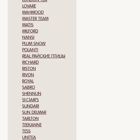
LOVARE
MAHMOOD
MASTER TEAM
MATIS
MILFORD
NANSI
PLUM SNOW
POLANTI
REAL РАЙСКИЕ ПТИЦЫ
RICHARD
RISTON
RIVON
ROYAL
SABRO
SHENNUN
St.ClAIR'S
SUNDARI
SUN DELMAR
TARLTON
TEEKANNE
TESS
UNITEA