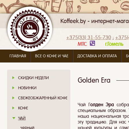
Koffeek.by - интернет-ма
+375(33) 31-55-730
;
+375(
МТС
г.Гомел
ГЛАВНАЯ
ВСЕ О КОФЕ И ЧАЕ
ДОСТАВКА И ОПЛАТА
Б
СКИДКИ НЕДЕЛИ
Golden Era
НОВИНКИ
СВЕЖЕОБЖАРЕННЫЙ КОФЕ
Чай Г
олден Эра
собра
КОФЕ
специальным образом. 
наша национальная тра
ЧАЙ
эту традицию. Для нас 
нашей культуры и само
черный