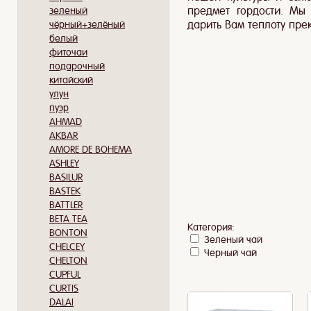
предмет гордости. Мы
зеленый
дарить Вам теплоту пре
чёрный+зелёный
белый
фиточаи
подарочный
китайский
улун
пуэр
AHMAD
AKBAR
AMORE DE BOHEMA
ASHLEY
BASILUR
BASTEK
BATTLER
BETA TEA
Категория:
BONTON
Зеленый чай
CHELCEY
Черный чай
CHELTON
CUPFUL
CURTIS
DALAI