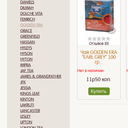
DANIELS
DILMAH
DOLCHE VITA
FEMRICH
GOLDÉN ERA
GRACE
GREENFIELD
HASSAN
Отзывов (0)
HYLEYS
Чай GOLDEN ERA
HYSON
"EARL GREY" 100
HYTON
гр...
IMPRA
JAF TEA
Нет в наличии
JAMES & GRANDFATHER
11p50 коп.
JFK
JESSIA
Купить
KINGS LEAF
KINTON
LAKRUTI
LANCASTER
LESLEY
LIPTON
LONDON TEA