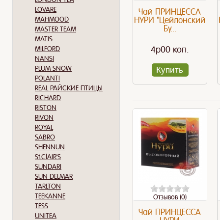
LOVARE
Чай ПРИНЦЕССА
MAHMOOD
НУРИ "Цейлонский
Бу...
MASTER TEAM
MATIS
4p00 коп.
MILFORD
NANSI
PLUM SNOW
Купить
POLANTI
REAL РАЙСКИЕ ПТИЦЫ
RICHARD
RISTON
RIVON
ROYAL
SABRO
SHENNUN
St.ClAIR'S
SUNDARI
SUN DELMAR
TARLTON
TEEKANNE
Отзывов (0)
TESS
Чай ПРИНЦЕССА
UNITEA