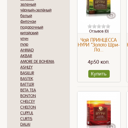
зеленый
чёрный+зелёный
белый
фиточаи
подарочный
Отзывов (0)
китайский
улун
Чай ПРИНЦЕССА
пуэр
НУРИ "Золото Шри-
Ла...
AHMAD
AKBAR
4p50 коп.
AMORE DE BOHEMA
ASHLEY
BASILUR
Купить
BASTEK
BATTLER
BETA TEA
BONTON
CHELCEY
CHELTON
CUPFUL
CURTIS
DALAI