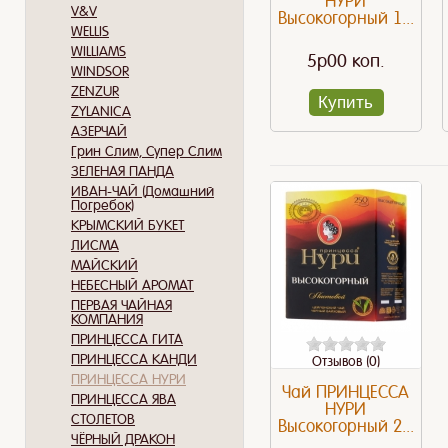
НУРИ
V&V
Высокогорный 1...
WELLIS
WILLIAMS
5p00 коп.
WINDSOR
ZENZUR
Купить
ZYLANICA
АЗЕРЧАЙ
Грин Слим, Супер Слим
ЗЕЛЕНАЯ ПАНДА
ИВАН-ЧАЙ (Домашний
Погребок)
КРЫМСКИЙ БУКЕТ
ЛИСМА
МАЙСКИЙ
НЕБЕСНЫЙ АРОМАТ
ПЕРВАЯ ЧАЙНАЯ
КОМПАНИЯ
ПРИНЦЕССА ГИТА
ПРИНЦЕССА КАНДИ
Отзывов (0)
ПРИНЦЕССА НУРИ
Чай ПРИНЦЕССА
ПРИНЦЕССА ЯВА
НУРИ
СТОЛЕТОВ
Высокогорный 2...
ЧЁРНЫЙ ДРАКОН