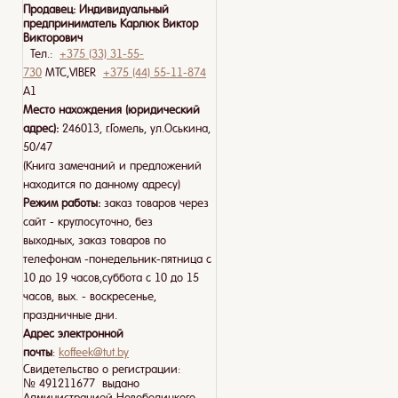
Продавец:
Индивидуальный
предприниматель Карлюк Виктор
Викторович
Тел.:
+375 (33) 31-55-
730
МТС,VIBER
+375 (44) 55-11-874
A1
Место нахождения (юридический
адрес):
246013, г.Гомель, ул.Оськина,
50/47
(Книга замечаний и предложений
находится по данному адресу)
Режим работы:
заказ товаров через
сайт - круглосуточно, без
выходных, заказ товаров по
телефонам -понедельник-пятница с
10 до 19 часов,суббота с 10 до 15
часов, вых. - воскресенье,
праздничные дни.
Адрес электронной
почты
:
koffeek@tut.by
Свидетельство о регистрации:
№ 491211677 выдано
Администрацией Новобелицкого