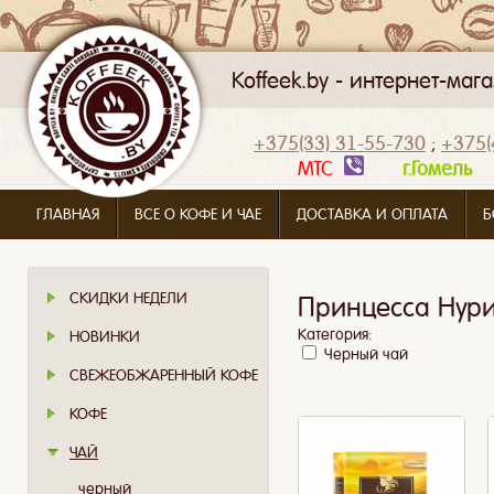
Koffeek.by - интернет-ма
+375(33) 31-55-730
;
+375(
МТС
г.Гомел
ГЛАВНАЯ
ВСЕ О КОФЕ И ЧАЕ
ДОСТАВКА И ОПЛАТА
Б
СКИДКИ НЕДЕЛИ
Принцесса Нур
Категория:
НОВИНКИ
Черный чай
СВЕЖЕОБЖАРЕННЫЙ КОФЕ
КОФЕ
ЧАЙ
черный