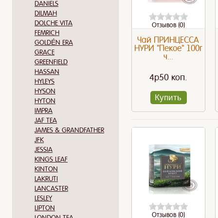
DANIELS
DILMAH
DOLCHE VITA
Отзывов (0)
FEMRICH
Чай ПРИНЦЕССА
GOLDÉN ERA
НУРИ "Пекое" 100г
GRACE
ч...
GREENFIELD
HASSAN
4p50 коп.
HYLEYS
HYSON
Купить
HYTON
IMPRA
JAF TEA
JAMES & GRANDFATHER
JFK
JESSIA
KINGS LEAF
KINTON
LAKRUTI
LANCASTER
LESLEY
LIPTON
Отзывов (0)
LONDON TEA