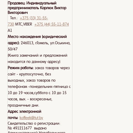
Продавец:
Индивидуальный
предприниматель Карлюк Виктор
Викторович
Тел.:
+375 (33) 31-55-
730
МТС,VIBER
+375 (44) 55-11-874
A1
Место нахождения (юридический
адрес):
246013, г.Гомель, ул.Оськина,
50/47
(Книга замечаний и предложений
находится по данному адресу)
Режим работы:
заказ товаров через
сайт - круглосуточно, без
выходных, заказ товаров по
телефонам -понедельник-пятница с
10 до 19 часов,суббота с 10 до 15
часов, вых. - воскресенье,
праздничные дни.
Адрес электронной
почты
:
koffeek@tut.by
Свидетельство о регистрации:
№ 491211677 выдано
Администрацией Новобелицкого