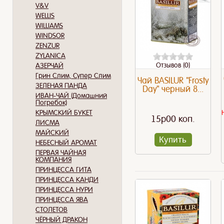
V&V
WELLIS
WILLIAMS
WINDSOR
ZENZUR
ZYLANICA
Отзывов (0)
АЗЕРЧАЙ
Грин Слим, Супер Слим
Чай BASILUR "Frosty
ЗЕЛЕНАЯ ПАНДА
Day" черный 8...
ИВАН-ЧАЙ (Домашний
Погребок)
КРЫМСКИЙ БУКЕТ
15p00 коп.
ЛИСМА
МАЙСКИЙ
Купить
НЕБЕСНЫЙ АРОМАТ
ПЕРВАЯ ЧАЙНАЯ
КОМПАНИЯ
ПРИНЦЕССА ГИТА
ПРИНЦЕССА КАНДИ
ПРИНЦЕССА НУРИ
ПРИНЦЕССА ЯВА
СТОЛЕТОВ
ЧЁРНЫЙ ДРАКОН