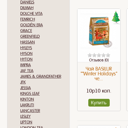
DANIELS
DILMAH
DOLCHE VITA
FEMRICH
GOLDÉN ERA
GRACE
GREENFIELD
HASSAN
HYLEYS
HYSON
HYTON
Отзывов (0)
IMPRA
Чай BASILUR
JAF TEA
""Winter Holidays"
JAMES & GRANDFATHER
че...
JFK
JESSIA
10p10 коп.
KINGS LEAF
KINTON
Купить
LAKRUTI
LANCASTER
LESLEY
LIPTON
LONDON TEA