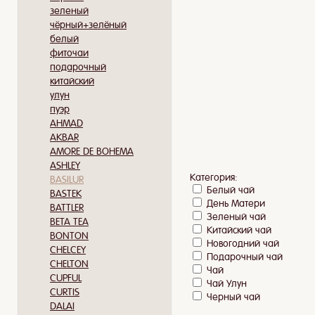
зеленый
чёрный+зелёный
белый
фиточаи
подарочный
китайский
улун
пуэр
AHMAD
AKBAR
AMORE DE BOHEMA
ASHLEY
Категория:
BASILUR
Белый чай
BASTEK
День Матери
BATTLER
Зеленый чай
BETA TEA
Китайский чай
BONTON
Новогодний чай
CHELCEY
Подарочный чай
CHELTON
Чай
CUPFUL
Чай Улун
CURTIS
Черный чай
DALAI