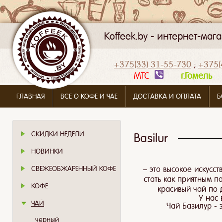
Koffeek.by - интернет-ма
+375(33) 31-55-730
;
+375(
МТС
г.Гомел
ГЛАВНАЯ
ВСЕ О КОФЕ И ЧАЕ
ДОСТАВКА И ОПЛАТА
Б
СКИДКИ НЕДЕЛИ
Basilur
НОВИНКИ
СВЕЖЕОБЖАРЕННЫЙ КОФЕ
– это высокое искусс
стать как приятным п
КОФЕ
красивый чай по 
У нас 
ЧАЙ
Чай Базилур - 
черный