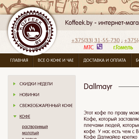
Koffeek.by - интернет-ма
+375(33) 31-55-730
;
+375(
МТС
г.Гомел
ГЛАВНАЯ
ВСЕ О КОФЕ И ЧАЕ
ДОСТАВКА И ОПЛАТА
Б
СКИДКИ НЕДЕЛИ
Dallmayr
НОВИНКИ
СВЕЖЕОБЖАРЕННЫЙ КОФЕ
Этот кофе по праву мож
КОФЕ
Кофе, который заставля
плечами людей, которы
растворимый
кофе. У нас есть чем с 
молотый
Кофе Далмайер крепко з