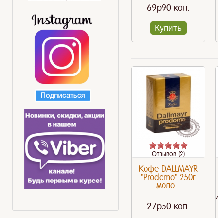
69p90 коп.
Купить
Отзывов (2)
Кофе DALLMAYR
"Prodomo" 250г
моло...
27p50 коп.