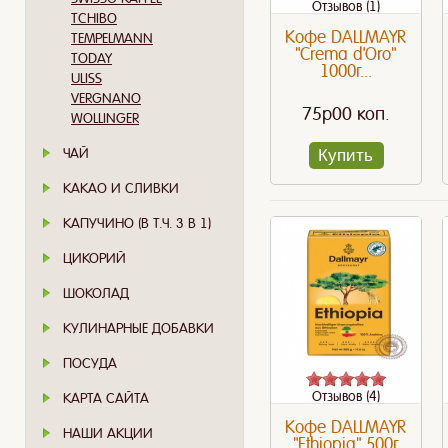
Отзывов (1)
TCHIBO
Кофе DALLMAYR
TEMPELMANN
"Crema d'Oro"
TODAY
1000г...
ULISS
VERGNANO
75p00 коп.
WOLLINGER
ЧАЙ
Купить
КАКАО И СЛИВКИ
КАПУЧИНО (В Т.Ч. 3 В 1)
ЦИКОРИЙ
ШОКОЛАД
КУЛИНАРНЫЕ ДОБАВКИ
ПОСУДА
Отзывов (4)
КАРТА САЙТА
Кофе DALLMAYR
НАШИ АКЦИИ
"Ethiopia" 500г