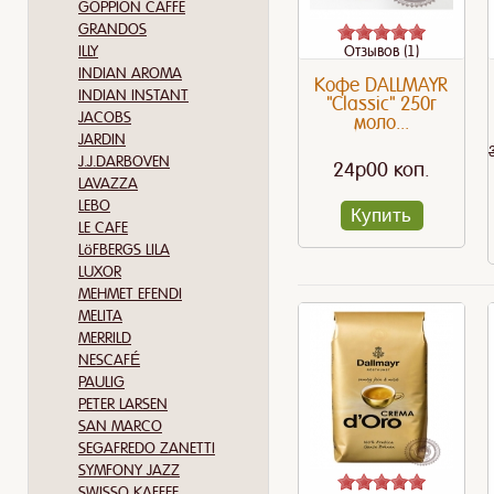
GOPPION CAFFE
GRANDOS
ILLY
Отзывов (1)
INDIAN AROMA
Кофе DALLMAYR
INDIAN INSTANT
"Classic" 250г
JACOBS
моло...
JARDIN
J.J.DARBOVEN
24p00 коп.
LAVAZZA
LEBO
Купить
LE CAFE
LöFBERGS LILA
LUXOR
MEHMET EFENDI
MELITA
MERRILD
NESCAFÉ
PAULIG
PETER LARSEN
SAN MARCO
SEGAFREDO ZANETTI
SYMFONY JAZZ
SWISSO KAFFEE