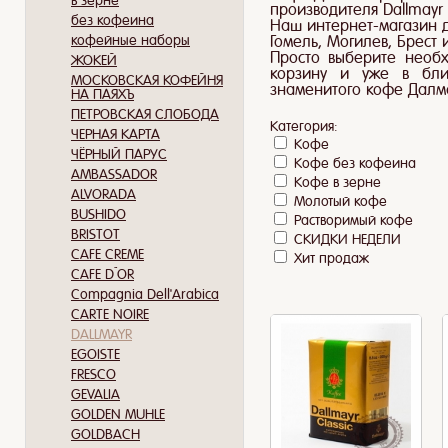
в зерне
производителя Dallmayr 
без кофеина
Наш интернет-магазин д
кофейные наборы
Гомель, Могилев, Брест и 
Просто выберите необ
ЖОКЕЙ
корзину и уже в бли
МОСКОВСКАЯ КОФЕЙНЯ
знаменитого кофе Дал
НА ПАЯХЪ
ПЕТРОВСКАЯ СЛОБОДА
Категория:
ЧЕРНАЯ КАРТА
Кофе
ЧЁРНЫЙ ПАРУС
Кофе без кофеина
AMBASSADOR
Кофе в зерне
ALVORADA
Молотый кофе
BUSHIDO
Растворимый кофе
BRISTOT
СКИДКИ НЕДEЛИ
CAFE CREME
Хит продаж
CAFE D`OR
Compagnia Dell'Arabica
CARTE NOIRE
DALLMAYR
EGOISTE
FRESCO
GEVALIA
GOLDEN MUHLE
GOLDBACH