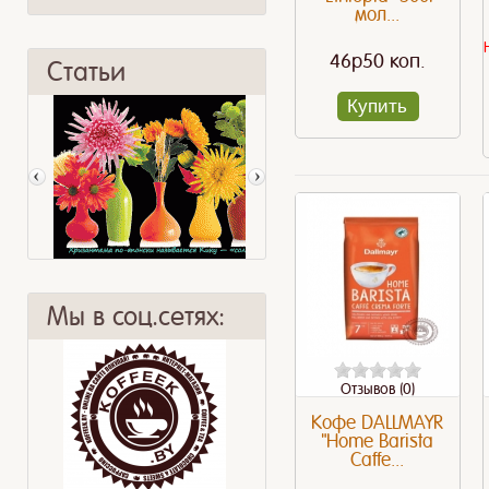
мол...
46p50 коп.
Статьи
Купить
Мы в соц.сетях:
Отзывов (0)
Хризантема
Корица
Кофе DALLMAYR
"Home Barista
Caffe...