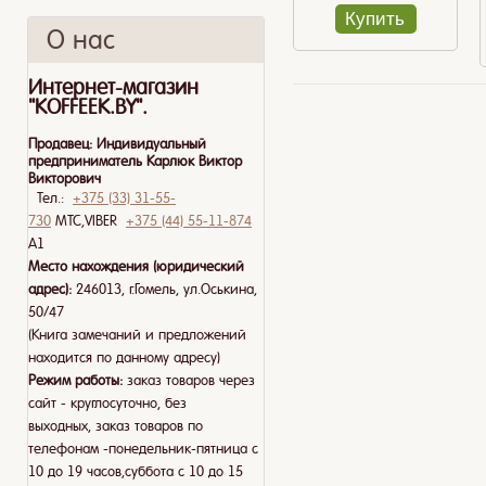
Купить
О нас
Интернет-магазин
"KOFFEEK.BY".
Продавец:
Индивидуальный
предприниматель Карлюк Виктор
Викторович
Тел.:
+375 (33) 31-55-
730
МТС,VIBER
+375 (44) 55-11-874
A1
Место нахождения (юридический
адрес):
246013, г.Гомель, ул.Оськина,
50/47
(Книга замечаний и предложений
находится по данному адресу)
Режим работы:
заказ товаров через
сайт - круглосуточно, без
выходных, заказ товаров по
телефонам -понедельник-пятница с
10 до 19 часов,суббота с 10 до 15