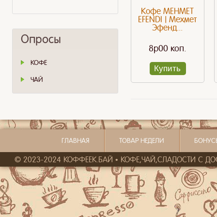
Кофе MEHMET
EFENDI | Мехмет
Эфенд...
Опросы
8p00 коп.
КОФЕ
Купить
ЧАЙ
ГЛАВНАЯ
ТОВАР НЕДЕЛИ
БОНУС
© 2023-2024 КОФФЕЕК.БАЙ • КОФЕ,ЧАЙ,СЛАДОСТИ С ДОСТ