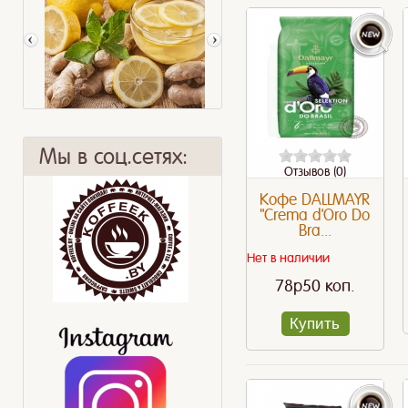
Мы в соц.сетях:
Отзывов (0)
Кофе DALLMAYR
"Crema d'Oro Do
Bra...
Бодрит не хуже!
Османтус
Нет в наличии
78p50 коп.
Купить