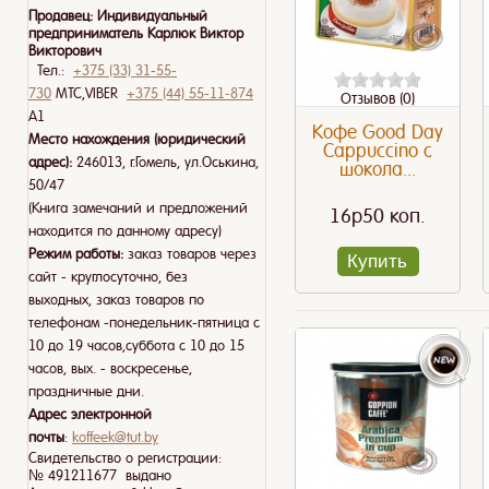
Продавец:
Индивидуальный
предприниматель Карлюк Виктор
Викторович
Тел.:
+375 (33) 31-55-
730
МТС,VIBER
+375 (44) 55-11-874
Отзывов (0)
A1
Кофе Good Day
Место нахождения (юридический
Cappuccino с
адрес):
246013, г.Гомель, ул.Оськина,
шокола...
50/47
(Книга замечаний и предложений
16p50 коп.
находится по данному адресу)
Режим работы:
заказ товаров через
Купить
сайт - круглосуточно, без
выходных, заказ товаров по
телефонам -понедельник-пятница с
10 до 19 часов,суббота с 10 до 15
часов, вых. - воскресенье,
праздничные дни.
Адрес электронной
почты
:
koffeek@tut.by
Свидетельство о регистрации:
№ 491211677 выдано