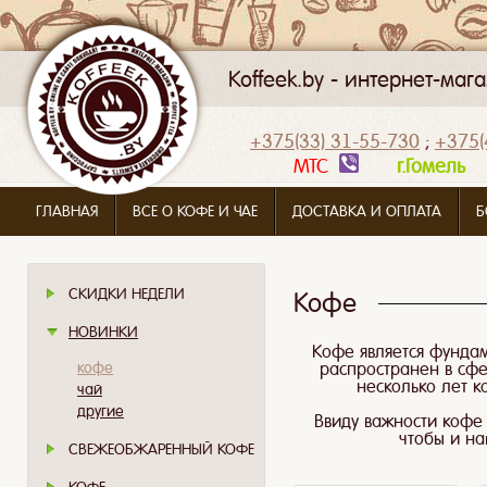
Koffeek.by - интернет-ма
+375(33) 31-55-730
;
+375(
МТС
г.Гомел
ГЛАВНАЯ
ВСЕ О КОФЕ И ЧАЕ
ДОСТАВКА И ОПЛАТА
Б
СКИДКИ НЕДЕЛИ
Кофе
НОВИНКИ
Кофе является фундам
кофе
распространен в сфе
несколько лет 
чай
другие
Ввиду важности кофе 
чтобы и на
СВЕЖЕОБЖАРЕННЫЙ КОФЕ