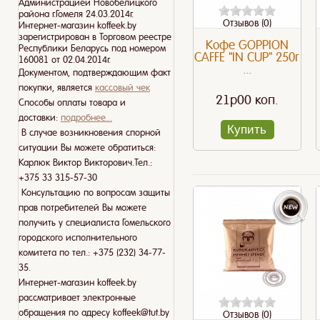
Администрацией Новобелицкого
района г.Гомеля 24.03.2014г.
Отзывов (0)
Интернет-магазин koffeek.by
зарегистрирован в Торговом реестре
Кофе GOPPION
Республики Беларусь под номером
CAFFE "IN CUP" 250г
160081 от 02.04.2014г.
...
Документом, подтверждающим факт
покупки, является
кассовый чек
21p00 коп.
Способы оплаты товара и
доставки:
подробнее...
Купить
В случае возникновения спорной
ситуации Вы можете обратиться:
Карлюк Виктор Викторович.Тел.:
+375 33 315-57-30
Консультацию по вопросам защиты
прав потребителей Вы можете
получить у специалиста Гомельского
городского исполнительного
комитета по тел.: +375 (232) 34-77-
35.
Интернет-магазин koffeek.by
рассматривает электронные
обращения по адресу koffeek@tut.by
Отзывов (0)