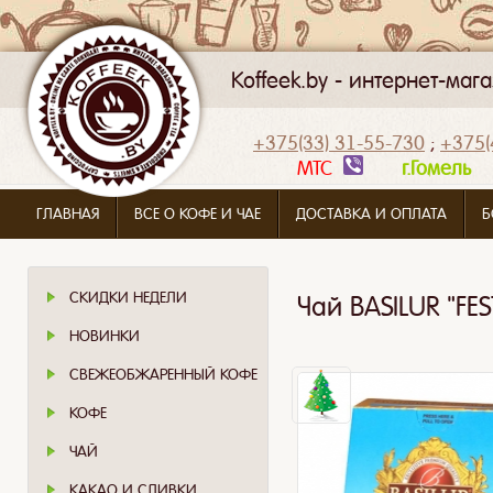
Koffeek.by - интернет-ма
+375(33) 31-55-730
;
+375(
МТС
г.Гомел
ГЛАВНАЯ
ВСЕ О КОФЕ И ЧАЕ
ДОСТАВКА И ОПЛАТА
Б
СКИДКИ НЕДЕЛИ
Чай BASILUR "FE
НОВИНКИ
СВЕЖЕОБЖАРЕННЫЙ КОФЕ
КОФЕ
ЧАЙ
КАКАО И СЛИВКИ