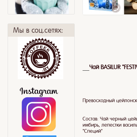
Мы в соц.сетях:
9 заблуждений
Бодрит не хуже!
Чай BASILUR "FEST
Превосходный цейлонск
Состав: Чай черный цей
имбирь, лепестки василь
"Специй"