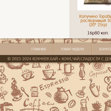
Капучино Тораб
растворимый 5
(20* 25гр)
16p80 коп.
ГЛАВНАЯ
ТОВАР НЕДЕЛИ
БОНУС
© 2023-2024 КОФФЕЕК.БАЙ • КОФЕ,ЧАЙ,СЛАДОСТИ С ДОСТ