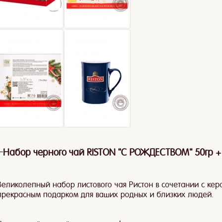
Чайные пакетики
Бодрит не хуже!
Лимон
Набор черного чай RISTON "С РОЖДЕСТВОМ" 50гр +
Великолепный набор листового чая Ристон в сочетании с кер
прекрасным подарком для ваших родных и близких людей.