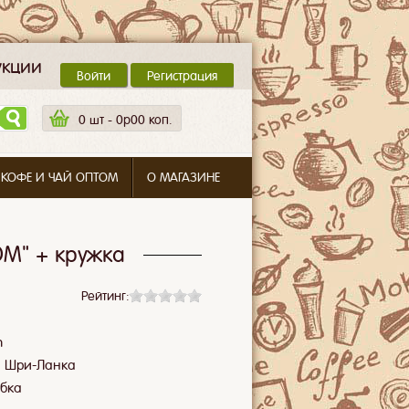
укции
Войти
Регистрация
0
шт -
0p00 коп.
 КОФЕ И ЧАЙ ОПТОМ
О МАГАЗИНЕ
ОМ" + кружка
Рейтинг:
n
:
Шри-Ланка
обка