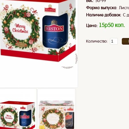
:
Вес
50-99
:
Форма выпуска
Лист
:
Наличие добавок
С 
15p50 коп.
Цена:
Количество: