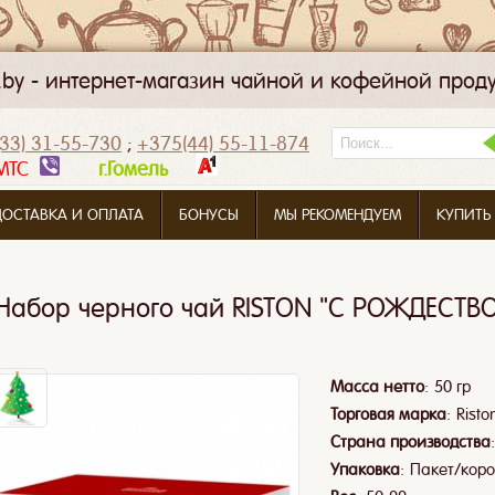
k.by - интернет-магазин чайной и кофейной прод
33) 31-55-730
;
+375(44) 55-11-874
МТС
г.Гомель
ДОСТАВКА И ОПЛАТА
БОНУСЫ
МЫ РЕКОМЕНДУЕМ
КУПИТЬ
Набор черного чай RISTON "С РОЖДЕСТВ
:
Масса нетто
50 гр
:
Торговая марка
Risto
Страна производства
:
Упаковка
Пакет/кор