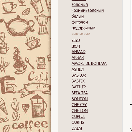
зеленый
чёрный+зелёный
белый
фиточаи
подарочный
китайский
улун
пуэр
AHMAD
AKBAR
AMORE DE BOHEMA
ASHLEY
BASILUR
BASTEK
BATTLER
BETA TEA
BONTON
CHELCEY
CHELTON
CUPFUL
CURTIS
DALAI