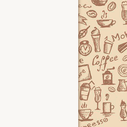
ЗАЩИТНИК"
Марокканский чай
Мята