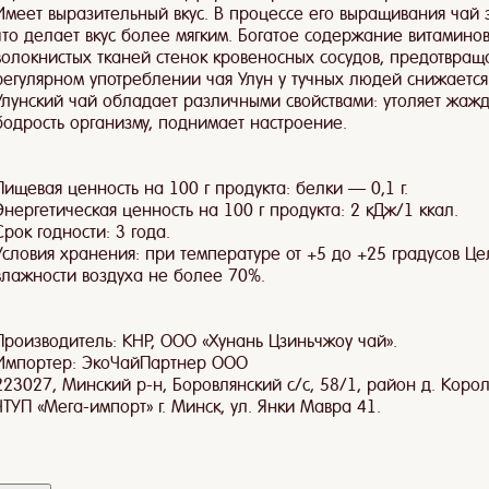
Имеет выразительный вкус. В процессе его выращивания чай 
что делает вкус более мягким. Богатое содержание витамино
волокнистых тканей стенок кровеносных сосудов, предотвращ
регулярном употреблении чая Улун у тучных людей снижается 
Улунский чай обладает различными свойствами: утоляет жажду
бодрость организму, поднимает настроение.
Пищевая ценность на 100 г продукта: белки — 0,1 г.
Энергетическая ценность на 100 г продукта: 2 кДж/1 ккал.
Срок годности: 3 года.
Условия хранения: при температуре от +5 до +25 градусов Це
влажности воздуха не более 70%.
Производитель: KНР, ООО «Хунань Цзиньчжоу чай».
Импортер: ЭкоЧайПартнер ООО
223027, Минский р-н, Боровлянский с/с, 58/1, район д. Корол
ЧТУП «Мега-импорт» г. Минск, ул. Янки Мавра 41.