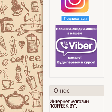
О нас
Интернет-магазин
"KOFFEEK.BY".