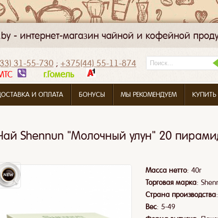
k.by - интернет-магазин чайной и кофейной прод
33) 31-55-730
;
+375(44) 55-11-874
МТС
г.Гомель
ДОСТАВКА И ОПЛАТА
БОНУСЫ
МЫ РЕКОМЕНДУЕМ
КУПИТЬ
Чай Shennun "Молочный улун" 20 пирами
:
Масса нетто
40г
:
Торговая марка
Shen
Страна производства
:
Вес
5-49