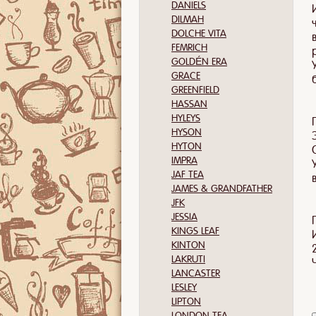
DANIELS
DILMAH
DOLCHE VITA
FEMRICH
GOLDÉN ERA
GRACE
GREENFIELD
HASSAN
HYLEYS
HYSON
HYTON
IMPRA
JAF TEA
JAMES & GRANDFATHER
JFK
JESSIA
KINGS LEAF
KINTON
LAKRUTI
LANCASTER
LESLEY
LIPTON
LONDON TEA