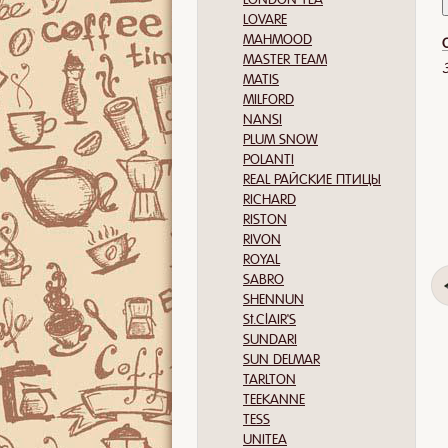
LOVARE
MAHMOOD
MASTER TEAM
MATIS
MILFORD
NANSI
PLUM SNOW
POLANTI
REAL РАЙСКИЕ ПТИЦЫ
RICHARD
RISTON
RIVON
ROYAL
SABRO
SHENNUN
St.ClAIR'S
SUNDARI
SUN DELMAR
TARLTON
TEEKANNE
TESS
UNITEA