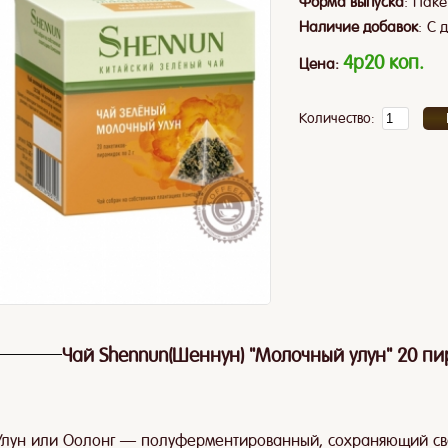
:
Форма выпуска
Паке
:
Наличие добавок
С 
4p20 коп.
Цена:
Количество:
Чай Shennun(Шеннун) "Молочный улун" 20 пи
Улун или Оолонг — полуферментированный, сохраняющий све