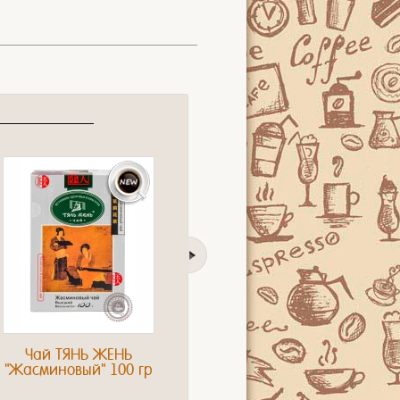
Чай ТЯНЬ ЖЕНЬ
Чай FEMRICH "Super
Ка
"Жасминовый" 100 гр
Pekoe" 100г черный
р
среднелистовой