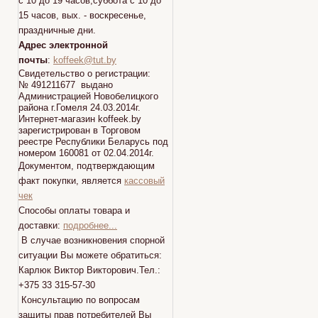
с 10 до 19 часов,суббота с 10 до
15 часов, вых. - воскресенье,
праздничные дни.
Адрес электронной
почты
:
koffeek@tut.by
Свидетельство о регистрации:
№ 491211677 выдано
Администрацией Новобелицкого
района г.Гомеля 24.03.2014г.
Интернет-магазин koffeek.by
зарегистрирован в Торговом
реестре Республики Беларусь под
номером 160081 от 02.04.2014г.
Документом, подтверждающим
факт покупки, является
кассовый
чек
Способы оплаты товара и
доставки:
подробнее...
В случае возникновения спорной
ситуации Вы можете обратиться:
Карлюк Виктор Викторович.Тел.:
+375 33 315-57-30
Консультацию по вопросам
защиты прав потребителей Вы