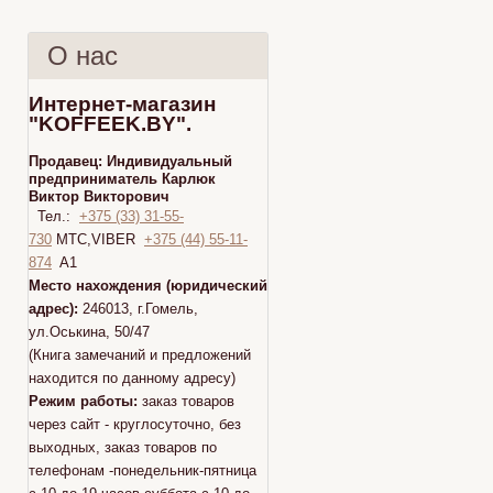
О нас
Интернет-магазин
"KOFFEEK.BY".
Продавец:
Индивидуальный
предприниматель Карлюк
Виктор Викторович
Тел.:
+375 (33) 31-55-
730
МТС,VIBER
+375 (44) 55-11-
874
A1
Место нахождения (юридический
адрес):
246013, г.Гомель,
ул.Оськина, 50/47
(Книга замечаний и предложений
находится по данному адресу)
Режим работы:
заказ товаров
через сайт - круглосуточно, без
выходных, заказ товаров по
телефонам -понедельник-пятница