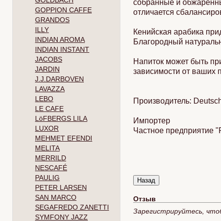
GOLDBACH
собранные и обжаренны
GOPPION CAFFE
отличается сбалансиро
GRANDOS
ILLY
Кенийская арабика при
INDIAN AROMA
Благородный натуральн
INDIAN INSTANT
JACOBS
Напиток может быть пр
JARDIN
зависимости от ваших 
J.J.DARBOVEN
LAVAZZA
LEBO
Производитель: Deutsch
LE CAFE
LöFBERGS LILA
Импортер
LUXOR
Частное предприятие "Р
MEHMET EFENDI
MELITA
MERRILD
NESCAFÉ
PAULIG
PETER LARSEN
SAN MARCO
Отзыв
SEGAFREDO ZANETTI
Зарегистрируйтесь, что
SYMFONY JAZZ