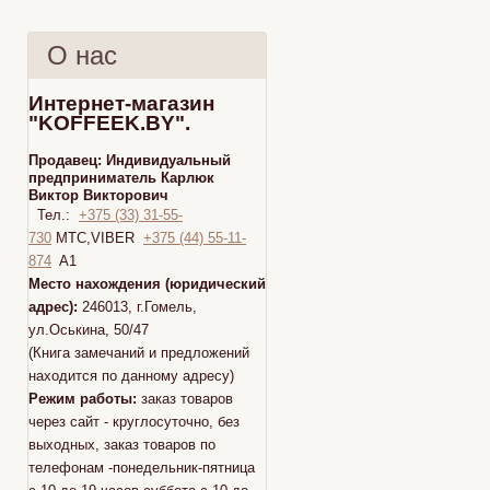
О нас
Интернет-магазин
"KOFFEEK.BY".
Продавец:
Индивидуальный
предприниматель Карлюк
Виктор Викторович
Тел.:
+375 (33) 31-55-
730
МТС,VIBER
+375 (44) 55-11-
874
A1
Место нахождения (юридический
адрес):
246013, г.Гомель,
ул.Оськина, 50/47
(Книга замечаний и предложений
находится по данному адресу)
Режим работы:
заказ товаров
через сайт - круглосуточно, без
выходных, заказ товаров по
телефонам -понедельник-пятница