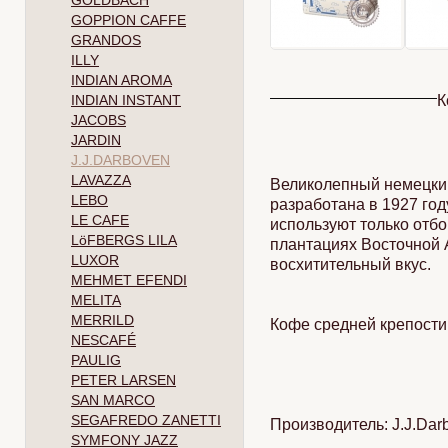
GOLDBACH
GOPPION CAFFE
GRANDOS
ILLY
INDIAN AROMA
INDIAN INSTANT
К
JACOBS
JARDIN
J.J.DARBOVEN
LAVAZZA
Великолепный немецкий
LEBO
разработана в 1927 год
LE CAFE
используют только отб
LöFBERGS LILA
плантациях Восточной 
LUXOR
восхитительный вкус.
MEHMET EFENDI
MELITA
MERRILD
Кофе средней крепости
NESCAFÉ
PAULIG
PETER LARSEN
SAN MARCO
SEGAFREDO ZANETTI
Производитель: J.J.Da
SYMFONY JAZZ