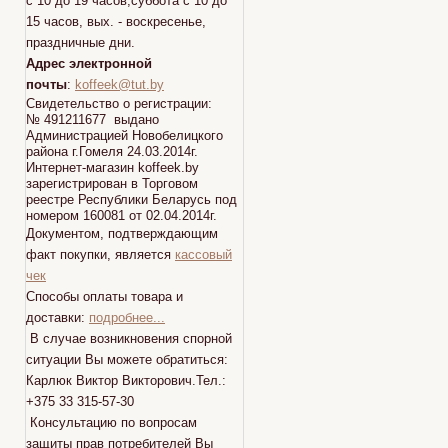
с 10 до 19 часов,суббота с 10 до
15 часов, вых. - воскресенье,
праздничные дни.
Адрес электронной
почты
:
koffeek@tut.by
Свидетельство о регистрации:
№ 491211677 выдано
Администрацией Новобелицкого
района г.Гомеля 24.03.2014г.
Интернет-магазин koffeek.by
зарегистрирован в Торговом
реестре Республики Беларусь под
номером 160081 от 02.04.2014г.
Документом, подтверждающим
факт покупки, является
кассовый
чек
Способы оплаты товара и
доставки:
подробнее...
В случае возникновения спорной
ситуации Вы можете обратиться:
Карлюк Виктор Викторович.Тел.:
+375 33 315-57-30
Консультацию по вопросам
защиты прав потребителей Вы