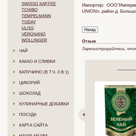
SWISSO KAFFEE
Импортер: ООО"Империя
TCHIBO
UNION», район д. Большое
TEMPELMANN
TODAY
ULISS
VERGNANO
WOLLINGER
Отзыв
Зарегистрируйтесь, что
ЧАЙ
КАКАО И СЛИВКИ
КАПУЧИНО (В Т.Ч. 3 В 1)
ЦИКОРИЙ
ШОКОЛАД
КУЛИНАРНЫЕ ДОБАВКИ
ПОСУДА
КАРТА САЙТА
НАШИ АКЦИИ