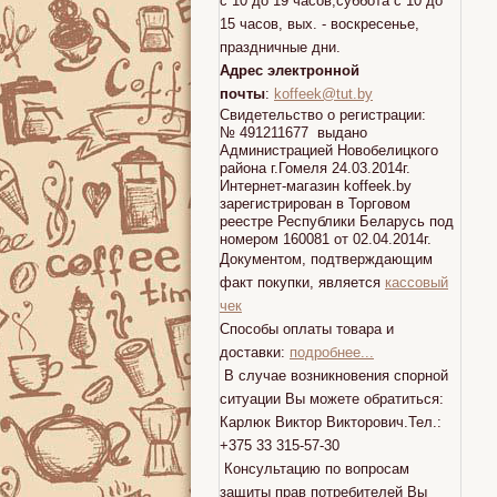
с 10 до 19 часов,суббота с 10 до
15 часов, вых. - воскресенье,
праздничные дни.
Адрес электронной
почты
:
koffeek@tut.by
Свидетельство о регистрации:
№ 491211677 выдано
Администрацией Новобелицкого
района г.Гомеля 24.03.2014г.
Интернет-магазин koffeek.by
зарегистрирован в Торговом
реестре Республики Беларусь под
номером 160081 от 02.04.2014г.
Документом, подтверждающим
факт покупки, является
кассовый
чек
Способы оплаты товара и
доставки:
подробнее...
В случае возникновения спорной
ситуации Вы можете обратиться:
Карлюк Виктор Викторович.Тел.:
+375 33 315-57-30
Консультацию по вопросам
защиты прав потребителей Вы