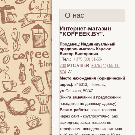
О нас
Интернет-магазин
"KOFFEEK.BY".
Продавец:
Индивидуальный
предприниматель Карлюк
Виктор Викторович
Тел.:
+375 (33) 31-55-
730
МТС,VIBER
+375 (44) 55-11-
874
A1
Место нахождения (юридический
адрес):
246013, г.Гомель,
ул.Оськина, 50/47
(Книга замечаний и предложений
находится по данному адресу)
Режим работы:
заказ товаров
через сайт - круглосуточно, без
выходных, заказ товаров по
телефонам -понедельник-пятница