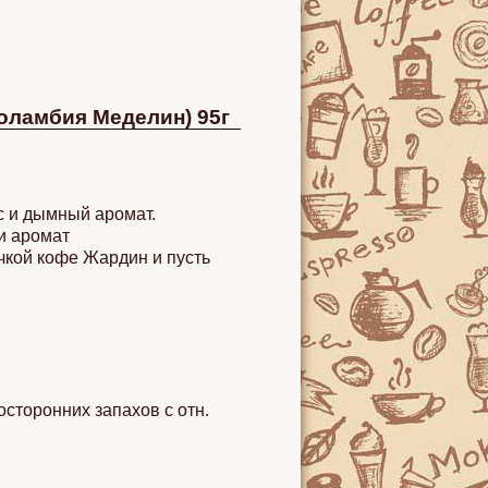
Коламбия Меделин) 95г
с и дымный аромат.
 и аромат
чкой кофе Жардин и пусть
сторонних запахов с отн.