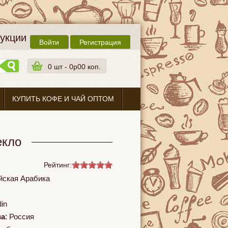
дукции
Войти
Регистрация
0
шт -
0p00 коп.
КУПИТЬ КОФЕ И ЧАЙ ОПТОМ
екло
Рейтинг:
йская Арабика
din
ва
:
Россия