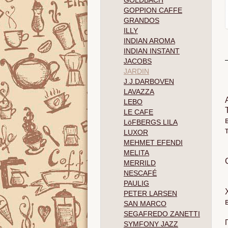
GOLDBACH
GOPPION CAFFE
GRANDOS
ILLY
INDIAN AROMA
INDIAN INSTANT
JACOBS
JARDIN
J.J.DARBOVEN
LAVAZZA
LEBO
LE CAFE
LöFBERGS LILA
LUXOR
MEHMET EFENDI
MELITA
MERRILD
NESCAFÉ
PAULIG
PETER LARSEN
SAN MARCO
SEGAFREDO ZANETTI
SYMFONY JAZZ