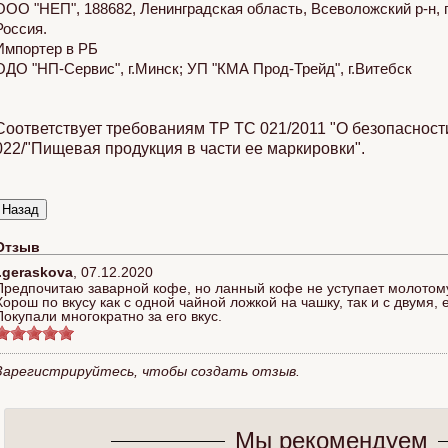
ООО "НЕП", 188682, Ленинградская область, Всеволожский р-н, по
Россия.
Импортер в РБ
ОДО "НП-Сервис", г.Минск; УП "КМА Прод-Трейд", г.Витебск
Соответствует требованиям ТР ТС 021/2011 "О безопасност
022/"Пищевая продукция в части ее маркировки".
Отзыв
I.geraskova
,
07.12.2020
Предпочитаю заварной кофе, но ланный кофе не уступает молотому
Хорош по вкусу как с одной чайной ложкой на чашку, так и с двумя, 
Покупали многократно за его вкус.
Зарегистрируйтесь, чтобы создать отзыв.
Мы рекомендуем