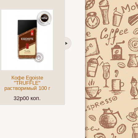
Кофе Egoiste
Кофе BUSHIDO
"TRUFFLE"
"Sensei" молотый
"
растворимый 100 г
227г
32p00 коп.
24p50 коп.
ЗАЩИТНИК"
Иван-Чай
Бергамот