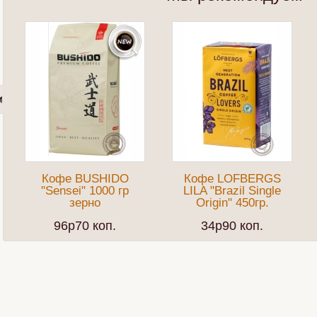
Кофе BUSHIDO
Кофе LOFBERGS
"Sensei" 1000 гр
LILA "Brazil Single
зерно
Origin" 450гр.
96p70 коп.
34p90 коп.
9 заблуждений
Медовый чай с дыней и огурцом
Чай "