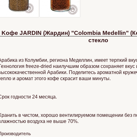
Kофе JARDIN (Жардин) "Colombia Medellin" (
стекло
Арабика из Колумбии, региона Меделлин, имеет терпкий вку
Технология freeze-dried наилучшим образом сохраняет вкус
высококачественной Арабики. Поделитесь ароматной круже
тепло и аромат этого кофе скрасит ваши минуты.
Срок годности 24 месяца.
Хранить в чистом, хорошо вентилируемом помещении без по
влажностью воздуха не выше 70%.
Производитель