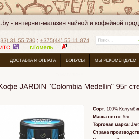
k.by - интернет-магазин чайной и кофейной про
33) 31-55-730
;
+375(44) 55-11-874
МТС
г.Гомель
ДОСТАВКА И ОПЛАТА
БОНУСЫ
МЫ РЕКОМЕНДУЕМ
О МАГАЗИНЕ
Kофе JARDIN "Colombia Medellin" 95г ст
Сорт
:
100% Колумби
Масса нетто
:
95г
Торговая марка
:
Jar
Страна производст