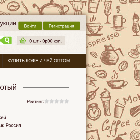
дукции
Войти
Регистрация
0
шт -
0p00 коп.
КУПИТЬ КОФЕ И ЧАЙ ОПТОМ
лотый
Рейтинг:
кей
ва
:
Россия