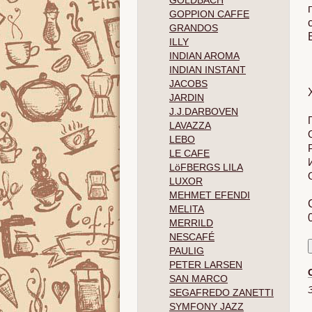
GOLDBACH
GOPPION CAFFE
GRANDOS
ILLY
INDIAN AROMA
INDIAN INSTANT
JACOBS
JARDIN
J.J.DARBOVEN
LAVAZZA
LEBO
LE CAFE
LöFBERGS LILA
LUXOR
MEHMET EFENDI
MELITA
MERRILD
NESCAFÉ
PAULIG
PETER LARSEN
SAN MARCO
SEGAFREDO ZANETTI
SYMFONY JAZZ