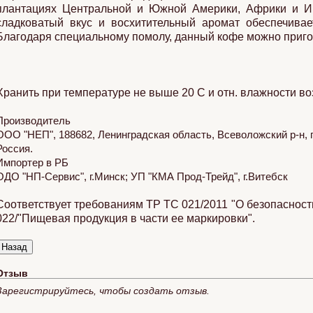
плантациях Центральной и Южной Америки, Африки и Ин
сладковатый вкус и восхитительный аромат обеспечивае
Благодаря специальному помолу, данный кофе можно пригот
Хранить при температуре не выше 20 С и отн. влажности во
Производитель
ООО "НЕП", 188682, Ленинградская область, Всеволожский р-н, по
Россия.
Импортер в РБ
ОДО "НП-Сервис", г.Минск; УП "КМА Прод-Трейд", г.Витебск
Соответствует требованиям ТР ТС 021/2011 "О безопасност
022/"Пищевая продукция в части ее маркировки".
Отзыв
Зарегистрируйтесь, чтобы создать отзыв.