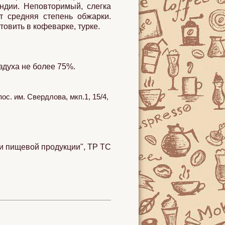
дии. Неповторимый, слегка
т средняя степень обжарки.
овить в кофеварке, турке.
здуха не более 75%.
с. им. Свердлова, мкп.1, 15/4,
и пищевой продукции", ТР ТС