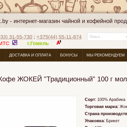
k.by - интернет-магазин чайной и кофейной про
33) 31-55-730
;
+375(44) 55-11-874
МТС
г.Гомель
ДОСТАВКА И ОПЛАТА
БОНУСЫ
МЫ РЕКОМЕНДУЕМ
О МАГАЗИНЕ
Кофе ЖОКЕЙ "Традиционный" 100 г мо
Сорт
:
100% Арабика
Торговая марка
:
Жо
Страна производст
Упаковка
:
Брикет