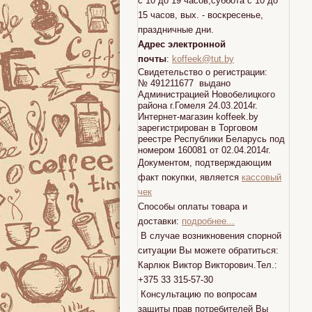
с 10 до 19 часов,суббота с 10 до
15 часов, вых. - воскресенье,
праздничные дни.
Адрес электронной
почты
:
koffeek@tut.by
Свидетельство о регистрации:
№ 491211677 выдано
Администрацией Новобелицкого
района г.Гомеля 24.03.2014г.
Интернет-магазин koffeek.by
зарегистрирован в Торговом
реестре Республики Беларусь под
номером 160081 от 02.04.2014г.
Документом, подтверждающим
факт покупки, является
кассовый
чек
Способы оплаты товара и
доставки:
подробнее...
В случае возникновения спорной
ситуации Вы можете обратиться:
Карлюк Виктор Викторович.Тел.:
+375 33 315-57-30
Консультацию по вопросам
защиты прав потребителей Вы