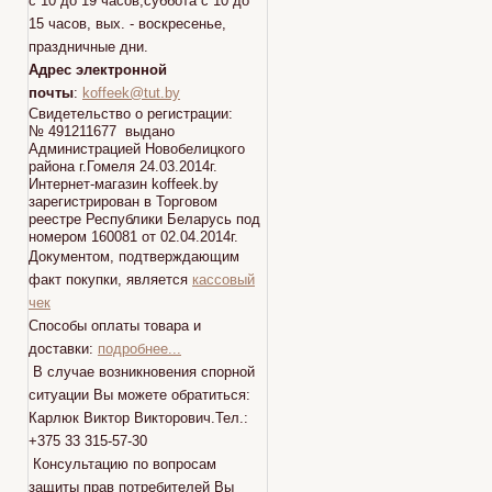
с 10 до 19 часов,суббота с 10 до
15 часов, вых. - воскресенье,
праздничные дни.
Адрес электронной
почты
:
koffeek@tut.by
Свидетельство о регистрации:
№ 491211677 выдано
Администрацией Новобелицкого
района г.Гомеля 24.03.2014г.
Интернет-магазин koffeek.by
зарегистрирован в Торговом
реестре Республики Беларусь под
номером 160081 от 02.04.2014г.
Документом, подтверждающим
факт покупки, является
кассовый
чек
Способы оплаты товара и
доставки:
подробнее...
В случае возникновения спорной
ситуации Вы можете обратиться:
Карлюк Виктор Викторович.Тел.:
+375 33 315-57-30
Консультацию по вопросам
защиты прав потребителей Вы