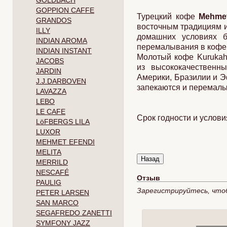
GOLDBACH
GOPPION CAFFE
Турецкий кофе
Mehmet
GRANDOS
восточным традициям и
ILLY
домашних условиях б
INDIAN AROMA
перемалывания в кофе
INDIAN INSTANT
Молотый кофе Kuruka
JACOBS
из высококачественн
JARDIN
Америки, Бразилии и Э
J.J.DARBOVEN
запекаются и перемалы
LAVAZZA
LEBO
LE CAFE
Срок годности и услови
LöFBERGS LILA
LUXOR
MEHMET EFENDI
MELITA
MERRILD
NESCAFÉ
Отзыв
PAULIG
Зарегистрируйтесь, что
PETER LARSEN
SAN MARCO
SEGAFREDO ZANETTI
SYMFONY JAZZ