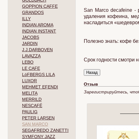
GOLDBACH
GOPPION CAFFE
San Marco decafeine -
GRANDOS
удаления кофеина, мед
ILLY
насладиться «шедевром 
INDIAN AROMA
INDIAN INSTANT
JACOBS
Полезно знать: кофе б
JARDIN
J.J.DARBOVEN
LAVAZZA
Срок годности смотри н
LEBO
LE CAFE
LöFBERGS LILA
LUXOR
Отзыв
MEHMET EFENDI
Зарегистрируйтесь, что
MELITA
MERRILD
NESCAFÉ
PAULIG
PETER LARSEN
SAN MARCO
SEGAFREDO ZANETTI
SYMFONY JAZZ