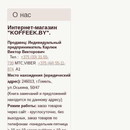
О нас
Интернет-магазин
"KOFFEEK.BY".
Продавец:
Индивидуальный
предприниматель Карлюк
Виктор Викторович
Тел.:
+375 (33) 31-55-
730
МТС,VIBER
+375 (44) 55-11-
874
A1
Место нахождения (юридический
адрес):
246013, г.Гомель,
ул.Оськина, 50/47
(Книга замечаний и предложений
находится по данному адресу)
Режим работы:
заказ товаров
через сайт - круглосуточно, без
выходных, заказ товаров по
телефонам -понедельник-пятница