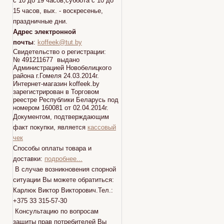
с 10 до 19 часов,суббота с 10 до
15 часов, вых. - воскресенье,
праздничные дни.
Адрес электронной
почты
:
koffeek@tut.by
Свидетельство о регистрации:
№ 491211677 выдано
Администрацией Новобелицкого
района г.Гомеля 24.03.2014г.
Интернет-магазин koffeek.by
зарегистрирован в Торговом
реестре Республики Беларусь под
номером 160081 от 02.04.2014г.
Документом, подтверждающим
факт покупки, является
кассовый
чек
Способы оплаты товара и
доставки:
подробнее...
В случае возникновения спорной
ситуации Вы можете обратиться:
Карлюк Виктор Викторович.Тел.:
+375 33 315-57-30
Консультацию по вопросам
защиты прав потребителей Вы