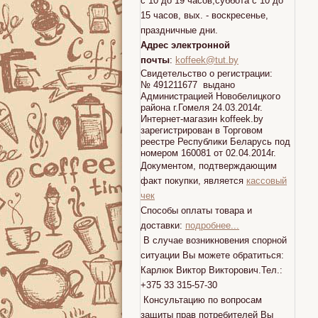
с 10 до 19 часов,суббота с 10 до
15 часов, вых. - воскресенье,
праздничные дни.
Адрес электронной
почты
:
koffeek@tut.by
Свидетельство о регистрации:
№ 491211677 выдано
Администрацией Новобелицкого
района г.Гомеля 24.03.2014г.
Интернет-магазин koffeek.by
зарегистрирован в Торговом
реестре Республики Беларусь под
номером 160081 от 02.04.2014г.
Документом, подтверждающим
факт покупки, является
кассовый
чек
Способы оплаты товара и
доставки:
подробнее...
В случае возникновения спорной
ситуации Вы можете обратиться:
Карлюк Виктор Викторович.Тел.:
+375 33 315-57-30
Консультацию по вопросам
защиты прав потребителей Вы