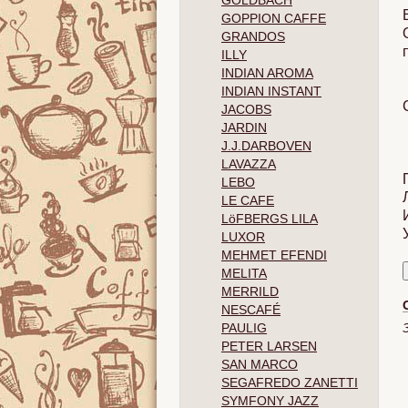
GOLDBACH
GOPPION CAFFE
GRANDOS
ILLY
INDIAN AROMA
INDIAN INSTANT
JACOBS
JARDIN
J.J.DARBOVEN
LAVAZZA
LEBO
LE CAFE
LöFBERGS LILA
LUXOR
MEHMET EFENDI
MELITA
MERRILD
NESCAFÉ
PAULIG
PETER LARSEN
SAN MARCO
SEGAFREDO ZANETTI
SYMFONY JAZZ