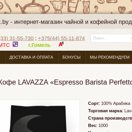
k.by - интернет-магазин чайной и кофейной про
33) 31-55-730
;
+375(44) 55-11-874
МТС
г.Гомель
ДОСТАВКА И ОПЛАТА
БОНУСЫ
МЫ РЕКОМЕНДУЕМ
О МАГАЗИНЕ
Кофе LAVAZZA «Espresso Barista Perfett
Сорт
:
100% Арабика
Торговая марка
:
Lav
Страна производст
Вес
:
1000