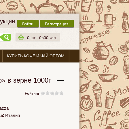
дукции
Войти
Регистрация
0
шт -
0p00 коп.
КУПИТЬ КОФЕ И ЧАЙ ОПТОМ
o» в зерне 1000г
Рейтинг:
azza
ва
:
Италия