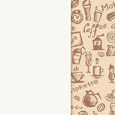
совый чайный пунш
Кофе по-восточному
Клубника