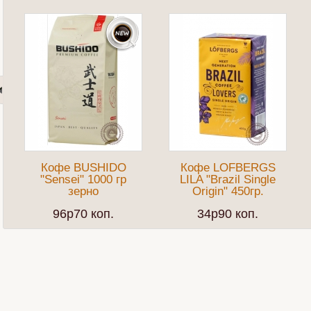
Кофе BUSHIDO
Кофе LOFBERGS
"Sensei" 1000 гр
LILA "Brazil Single
зерно
Origin" 450гр.
96p70 коп.
34p90 коп.