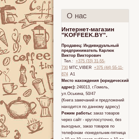
О нас
Интернет-магазин
"KOFFEEK.BY".
Продавец:
Индивидуальный
предприниматель Карлюк
Виктор Викторович
Тел.:
+375 (33) 31-55-
730
МТС,VIBER
+375 (44) 55-11-
874
A1
Место нахождения (юридический
адрес):
246013, г.Гомель,
ул.Оськина, 50/47
(Книга замечаний и предложений
находится по данному адресу)
Режим работы:
заказ товаров
через сайт - круглосуточно, без
выходных, заказ товаров по
телефонам -понедельник-пятница