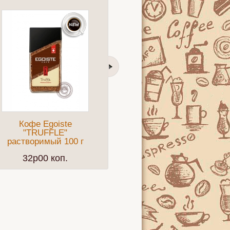
Кофе Egoiste
Кофе BUSHIDO
"TRUFFLE"
"Sensei" молотый
"
растворимый 100 г
227г
32p00 коп.
24p50 коп.