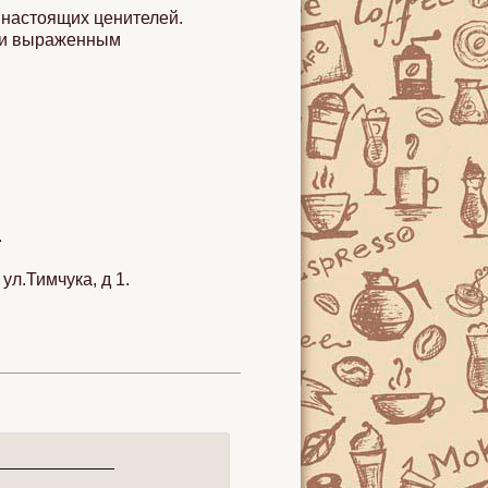
я настоящих ценителей.
 и выраженным
.
ул.Тимчука, д 1.