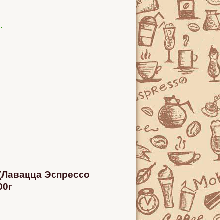
.
 (Лавацца Эспрессо
00г