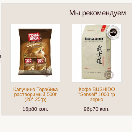
Мы рекомендуем
Капучино Торабика
Кофе BUSHIDO
растворимый 500г
"Sensei" 1000 гр
(20* 25гр)
зерно
16p80 коп.
96p70 коп.
Делаем правильно
Ягоды Годжи
Кофе 