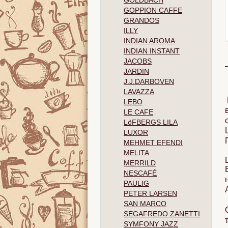
GOLDBACH
GOPPION CAFFE
GRANDOS
ILLY
INDIAN AROMA
INDIAN INSTANT
JACOBS
JARDIN
J.J.DARBOVEN
LAVAZZA
LEBO
LE CAFE
LöFBERGS LILA
LUXOR
MEHMET EFENDI
MELITA
MERRILD
NESCAFÉ
PAULIG
PETER LARSEN
SAN MARCO
SEGAFREDO ZANETTI
SYMFONY JAZZ