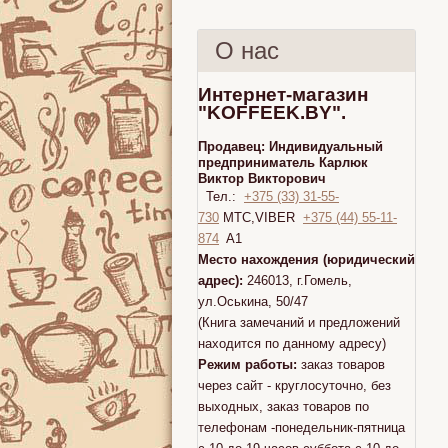
О нас
Интернет-магазин
"KOFFEEK.BY".
Продавец:
Индивидуальный
предприниматель Карлюк
Виктор Викторович
Тел.:
+375 (33) 31-55-
730
МТС,VIBER
+375 (44) 55-11-
874
A1
Место нахождения (юридический
адрес):
246013, г.Гомель,
ул.Оськина, 50/47
(Книга замечаний и предложений
находится по данному адресу)
Режим работы:
заказ товаров
через сайт - круглосуточно, без
выходных, заказ товаров по
телефонам -понедельник-пятница