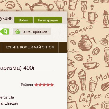
дукции
Войти
Регистрация
0
шт -
0p00 коп.
КУПИТЬ КОФЕ И ЧАЙ ОПТОМ
аризма) 400г
Рейтинг:
ergs Lila
ва
:
Швеция