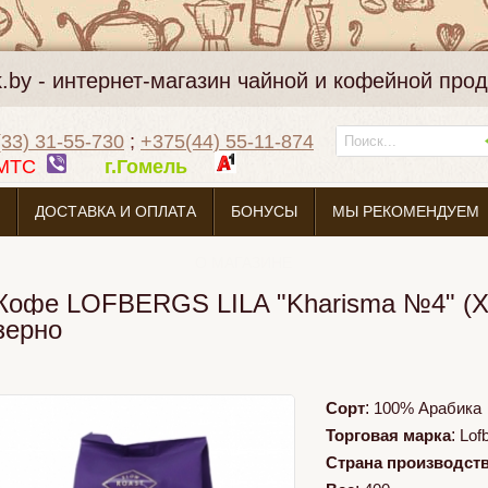
k.by - интернет-магазин чайной и кофейной про
33) 31-55-730
;
+375(44) 55-11-874
МТС
г.Гомель
ДОСТАВКА И ОПЛАТА
БОНУСЫ
МЫ РЕКОМЕНДУЕМ
О МАГАЗИНЕ
Кофе LOFBERGS LILA "Kharisma №4" (Х
зерно
Сорт
:
100% Арабика
Торговая марка
:
Lofb
Страна производст