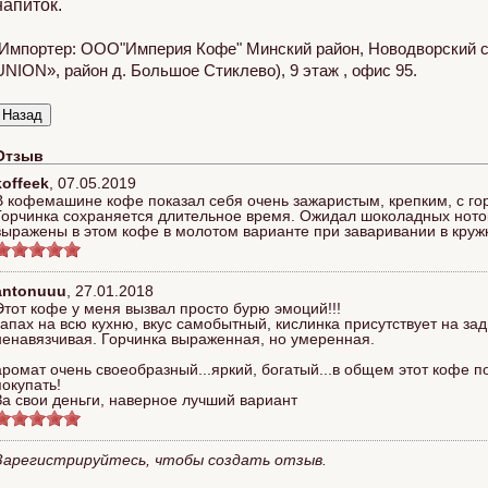
напиток.
Импортер: ООО"Империя Кофе" Минский район, Новодворский с/с
UNION», район д. Большое Стиклево), 9 этаж , офис 95.
Отзыв
koffeek
,
07.05.2019
В кофемашине кофе показал себя очень зажаристым, крепким, с гор
Горчинка сохраняется длительное время. Ожидал шоколадных ноток
выражены в этом кофе в молотом варианте при заваривании в кружк
antonuuu
,
27.01.2018
Этот кофе у меня вызвал просто бурю эмоций!!!
запах на всю кухню, вкус самобытный, кислинка присутствует на зад
ненавязчивая. Горчинка выраженная, но умеренная.
аромат очень своеобразный...яркий, богатый...в общем этот кофе п
покупать!
За свои деньги, наверное лучший вариант
Зарегистрируйтесь, чтобы создать отзыв.