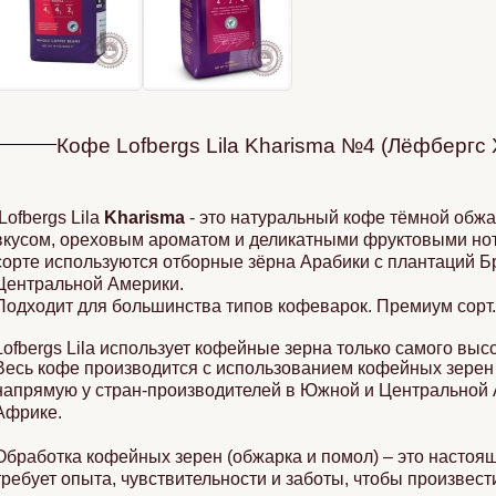
Кофе Lofbergs Lila Kharisma №4 (Лёфбергс
Lofbergs Lila
Kharisma
- это натуральный кофе тёмной обж
вкусом, ореховым ароматом и деликатными фруктовыми нот
сорте используются отборные зёрна Арабики с плантаций Б
Центральной Америки.
Подходит для большинства типов кофеварок. Премиум сорт
Lofbergs Lila использует кофейные зерна только самого высо
Весь кофе производится с использованием кофейных зерен
напрямую у стран-производителей в Южной и Центральной 
Африке.
Обработка кофейных зерен (обжарка и помол) – это настоящ
требует опыта, чувствительности и заботы, чтобы произвес