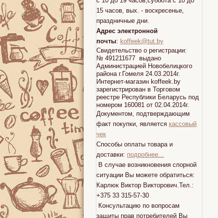
с 10 до 19 часов,суббота с 10 до
15 часов, вых. - воскресенье,
праздничные дни.
Адрес электронной
почты
:
koffeek@tut.by
Свидетельство о регистрации:
№ 491211677 выдано
Администрацией Новобелицкого
района г.Гомеля 24.03.2014г.
Интернет-магазин koffeek.by
зарегистрирован в Торговом
реестре Республики Беларусь под
номером 160081 от 02.04.2014г.
Документом, подтверждающим
факт покупки, является
кассовый
чек
Способы оплаты товара и
доставки:
подробнее...
В случае возникновения спорной
ситуации Вы можете обратиться:
Карлюк Виктор Викторович.Тел.:
+375 33 315-57-30
Консультацию по вопросам
защиты прав потребителей Вы