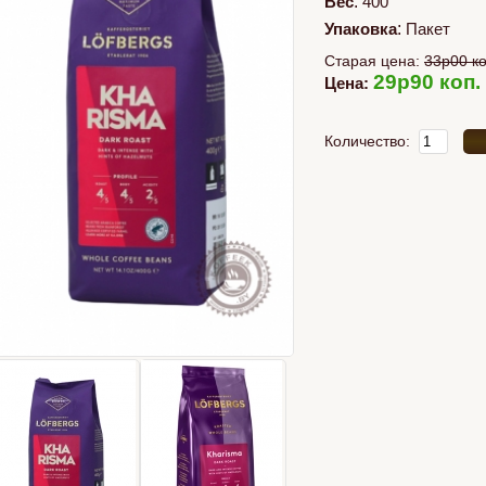
Вес
:
400
Упаковка
:
Пакет
Старая цена:
33p00 ко
29p90 коп.
Цена:
Количество: