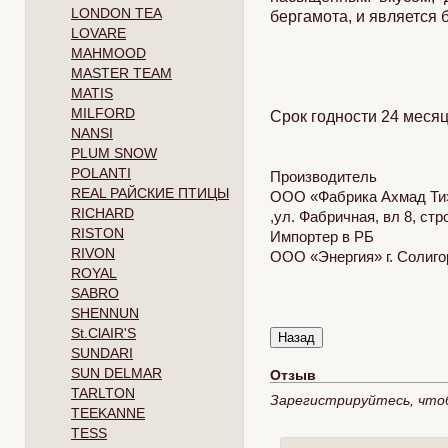
LONDON TEA
бергамота, и является 
LOVARE
MAHMOOD
MASTER TEAM
MATIS
MILFORD
Срок годности 24 месяц
NANSI
PLUM SNOW
POLANTI
Производитель
REAL РАЙСКИЕ ПТИЦЫ
ООО «Фабрика Ахмад Ти»
RICHARD
,ул. Фабричная, вл 8, стр
RISTON
Импортер в РБ
RIVON
ООО «Энергия» г. Солигор
ROYAL
SABRO
SHENNUN
St.ClAIR'S
SUNDARI
SUN DELMAR
Отзыв
TARLTON
Зарегистрируйтесь, что
TEEKANNE
TESS