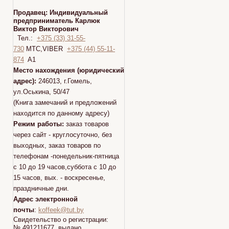
Продавец:
Индивидуальный
предприниматель Карлюк
Виктор Викторович
Тел.:
+375 (33) 31-55-
730
МТС,VIBER
+375 (44) 55-11-
874
A1
Место нахождения (юридический
адрес):
246013, г.Гомель,
ул.Оськина, 50/47
(Книга замечаний и предложений
находится по данному адресу)
Режим работы:
заказ товаров
через сайт - круглосуточно, без
выходных, заказ товаров по
телефонам -понедельник-пятница
с 10 до 19 часов,суббота с 10 до
15 часов, вых. - воскресенье,
праздничные дни.
Адрес электронной
почты
:
koffeek@tut.by
Свидетельство о регистрации:
№ 491211677 выдано