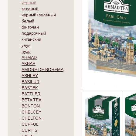
черный
зеленый
чёрный+зелёный
белый
фиточаи
подарочный
китайский
улун
пуэр
AHMAD
AKBAR
AMORE DE BOHEMA
ASHLEY
BASILUR
BASTEK
BATTLER
BETA TEA
BONTON
CHELCEY
CHELTON
CUPFUL
CURTIS