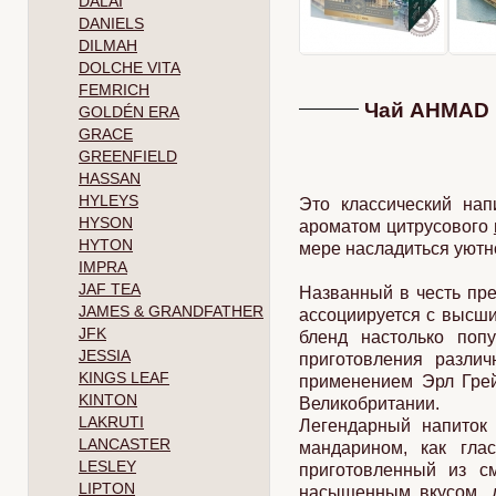
DALAI
DANIELS
DILMAH
DOLCHE VITA
FEMRICH
Чай AHMAD E
GOLDÉN ERA
GRACE
GREENFIELD
HASSAN
HYLEYS
Это классический нап
HYSON
ароматом цитрусового
HYTON
мере насладиться уютн
IMPRA
JAF TEA
Названный в честь пре
JAMES & GRANDFATHER
ассоциируется с высши
JFK
бленд настолько попу
JESSIA
приготовления разли
KINGS LEAF
применением Эрл Грей
KINTON
Великобритании.
LAKRUTI
Легендарный напиток 
LANCASTER
мандарином, как гла
LESLEY
приготовленный из с
LIPTON
насыщенным вкусом, 