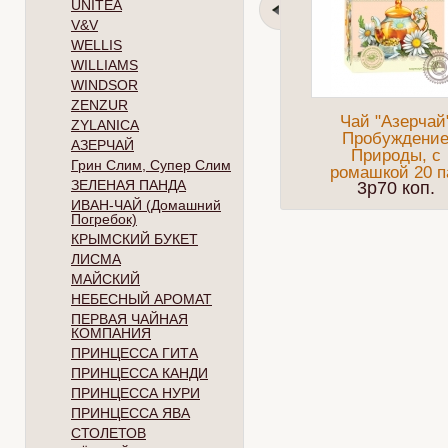
UNITEA
V&V
WELLIS
WILLIAMS
WINDSOR
ZENZUR
Чай "Азерчай
ZYLANICA
Пробуждени
АЗЕРЧАЙ
Природы, с
Грин Слим, Супер Слим
ромашкой 20 п
ЗЕЛЕНАЯ ПАНДА
3p70 коп.
ИВАН-ЧАЙ (Домашний
Погребок)
КРЫМСКИЙ БУКЕТ
ЛИСМА
МАЙСКИЙ
НЕБЕСНЫЙ АРОМАТ
ПЕРВАЯ ЧАЙНАЯ
КОМПАНИЯ
ПРИНЦЕССА ГИТА
ПРИНЦЕССА КАНДИ
ПРИНЦЕССА НУРИ
ПРИНЦЕССА ЯВА
СТОЛЕТОВ