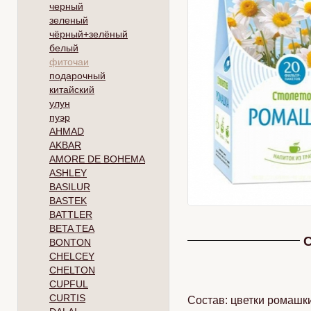
черный
зеленый
чёрный+зелёный
белый
фиточаи
подарочный
китайский
улун
пуэр
AHMAD
AKBAR
AMORE DE BOHEMA
ASHLEY
BASILUR
BASTEK
BATTLER
BETA TEA
С
BONTON
CHELCEY
CHELTON
CUPFUL
CURTIS
Состав: цветки ромашки