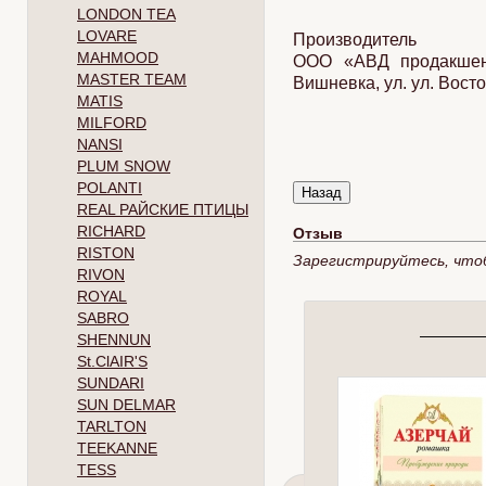
LONDON TEA
LOVARE
Производитель
MAHMOOD
ООО «АВД продакшен» 
MASTER TEAM
Вишневка, ул. ул. Восто
MATIS
MILFORD
NANSI
PLUM SNOW
POLANTI
REAL РАЙСКИЕ ПТИЦЫ
RICHARD
Отзыв
RISTON
Зарегистрируйтесь, что
RIVON
ROYAL
SABRO
SHENNUN
St.ClAIR'S
SUNDARI
SUN DELMAR
TARLTON
TEEKANNE
TESS