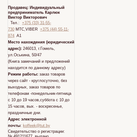
Продавец:
Индивидуальный
предприниматель Карлюк
Виктор Викторович
Тел.:
+375 (33) 31-55-
730
МТС,VIBER
+375 (44) 55-11-
874
A1
Место нахождения (юридический
адрес):
246013, г.Гомель,
ул.Оськина, 50/47
(Книга замечаний и предложений
находится по данному адресу)
Режим работы:
заказ товаров
через сайт - круглосуточно, без
выходных, заказ товаров по
телефонам -понедельник-пятница
с 10 до 19 часов,суббота с 10 до
15 часов, вых. - воскресенье,
праздничные дни.
Адрес электронной
почты
:
koffeek@tut.by
Свидетельство о регистрации:
№ 491211677 выдано