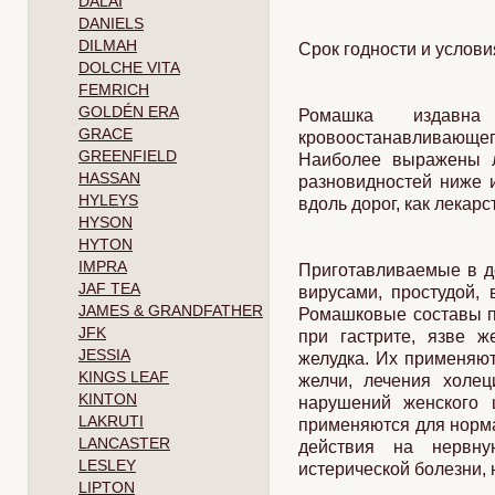
DALAI
DANIELS
DILMAH
Срок годности и услови
DOLCHE VITA
FEMRICH
GOLDÉN ERA
Ромашка издавна 
GRACE
кровоостанавливающе
GREENFIELD
Наиболее выражены л
HASSAN
разновидностей ниже и
HYLEYS
вдоль дорог, как лекар
HYSON
HYTON
IMPRA
Приготавливаемые в д
JAF TEA
вирусами, простудой, 
JAMES & GRANDFATHER
Ромашковые составы п
JFK
при гастрите, язве ж
JESSIA
желудка. Их применяют
KINGS LEAF
желчи, лечения холец
KINTON
нарушений женского 
LAKRUTI
применяются для норм
LANCASTER
действия на нервную
LESLEY
истерической болезни, 
LIPTON