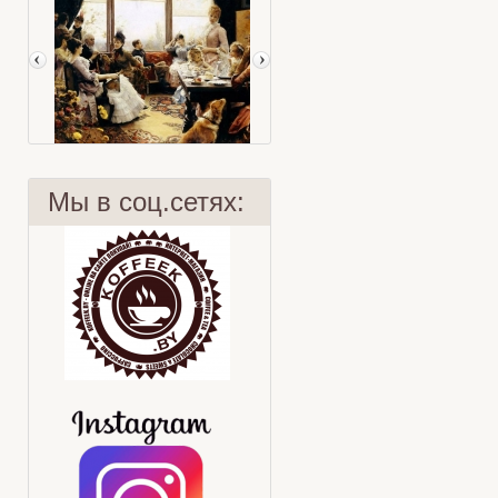
Мы в соц.сетях:
Five o'clock tea
Чай "ЗАЩИТНИК"