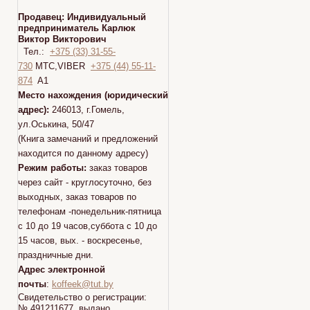
Продавец:
Индивидуальный
предприниматель Карлюк
Виктор Викторович
Тел.:
+375 (33) 31-55-
730
МТС,VIBER
+375 (44) 55-11-
874
A1
Место нахождения (юридический
адрес):
246013, г.Гомель,
ул.Оськина, 50/47
(Книга замечаний и предложений
находится по данному адресу)
Режим работы:
заказ товаров
через сайт - круглосуточно, без
выходных, заказ товаров по
телефонам -понедельник-пятница
с 10 до 19 часов,суббота с 10 до
15 часов, вых. - воскресенье,
праздничные дни.
Адрес электронной
почты
:
koffeek@tut.by
Свидетельство о регистрации:
№ 491211677 выдано