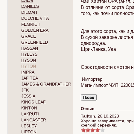
DALAI
Чай Хайтон OPA (англ.
DANIELS
В отличие от сорта Ор
DILMAH
того, как почки полнос
DOLCHE VITA
FEMRICH
GOLDÉN ERA
Для этого сорта, как и 
GRACE
В сухой заварке листья
GREENFIELD
однородна.
HASSAN
Шри-Ланка, Ува
HYLEYS
HYSON
HYTON
Срок годности смотри н
IMPRA
JAF TEA
Импортер
JAMES & GRANDFATHER
Мега-Импорт ЧУП, 220015
JFK
JESSIA
KINGS LEAF
KINTON
Отзыв
LAKRUTI
Tarlton
,
26.10.2023
LANCASTER
Хорошо заваривается, прия
крепкий середняк.
LESLEY
LIPTON