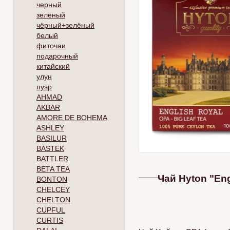
черный
зеленый
чёрный+зелёный
белый
фиточаи
подарочный
китайский
улун
пуэр
AHMAD
AKBAR
AMORE DE BOHEMA
ASHLEY
BASILUR
BASTEK
BATTLER
BETA TEA
Чай Hyton "En
BONTON
CHELCEY
CHELTON
CUPFUL
CURTIS