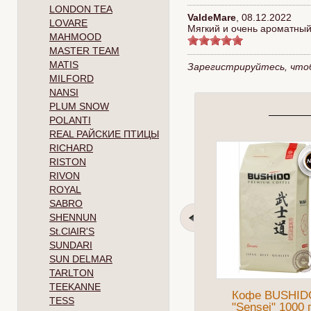
LONDON TEA
ValdeMare
,
08.12.2022
LOVARE
Мягкий и очень ароматный
MAHMOOD
MASTER TEAM
MATIS
Зарегистрируйтесь, что
MILFORD
NANSI
PLUM SNOW
POLANTI
REAL РАЙСКИЕ ПТИЦЫ
RICHARD
RISTON
RIVON
ROYAL
SABRO
SHENNUN
St.ClAIR'S
SUNDARI
SUN DELMAR
TARLTON
TEEKANNE
Кофе BUSHID
TESS
"Sensei" 1000 