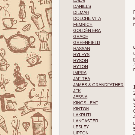
DALAI
DANIELS
DILMAH
DOLCHE VITA
FEMRICH
GOLDÉN ERA
GRACE
GREENFIELD
HASSAN
HYLEYS
HYSON
HYTON
IMPRA
JAF TEA
JAMES & GRANDFATHER
JFK
JESSIA
KINGS LEAF
KINTON
LAKRUTI
LANCASTER
LESLEY
LIPTON