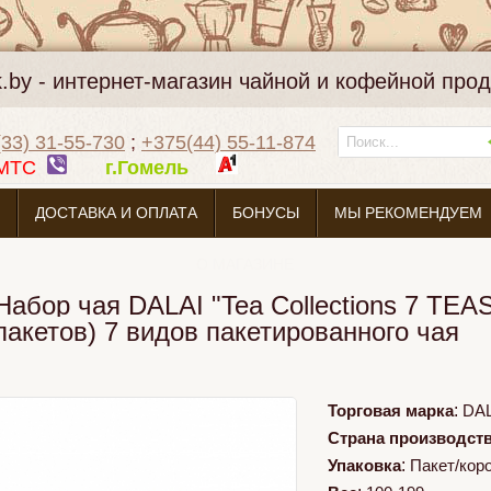
k.by - интернет-магазин чайной и кофейной про
33) 31-55-730
;
+375(44) 55-11-874
МТС
г.Гомель
ДОСТАВКА И ОПЛАТА
БОНУСЫ
МЫ РЕКОМЕНДУЕМ
О МАГАЗИНЕ
Набор чая DALAI "Tea Collections 7 TEA
пакетов) 7 видов пакетированного чая
Торговая марка
:
DAL
Страна производст
Упаковка
:
Пакет/кор