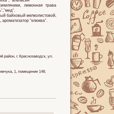
иха", "апельсин"
земляники, лимонная трава
","мед".
ный байховый мелколистовой,
, ароматизатор "клюква".
район, г. Краснозаводск, ул.
имчука, 1, помещение 148.