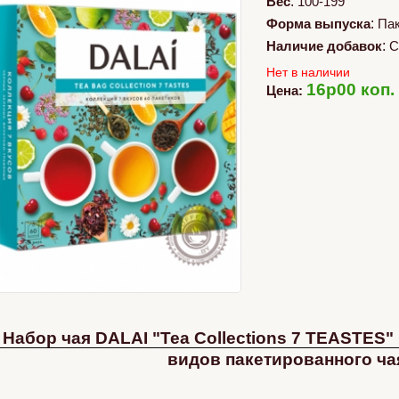
Вес
:
100-199
Форма выпуска
:
Па
Наличие добавок
:
С
Нет в наличии
16p00 коп.
Цена:
Набор чая DALAI "Tea Collections 7 TEASTES" 
видов пакетированного ча