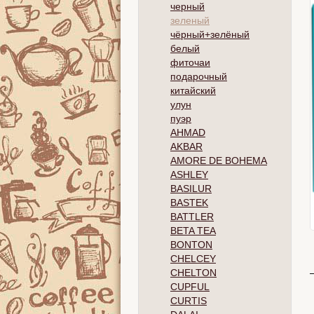
черный
зеленый
чёрный+зелёный
белый
фиточаи
подарочный
китайский
улун
пуэр
AHMAD
AKBAR
AMORE DE BOHEMA
ASHLEY
BASILUR
BASTEK
BATTLER
BETA TEA
BONTON
CHELCEY
CHELTON
CUPFUL
CURTIS