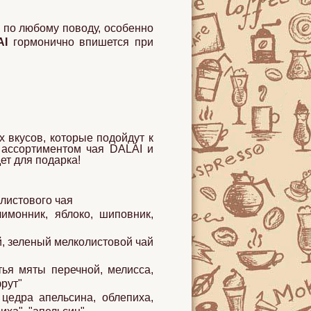
 по любому поводу, особенно
AI
гормонично впишется при
 вкусов, которые подойдут к
 ассортиментом чая DALAI и
ет для подарка!
олистового чая
лимонник, яблоко, шиповник,
й, зеленый мелколистовой чай
тья мяты перечной, мелисса,
рут"
 цедра апельсина, облепиха,