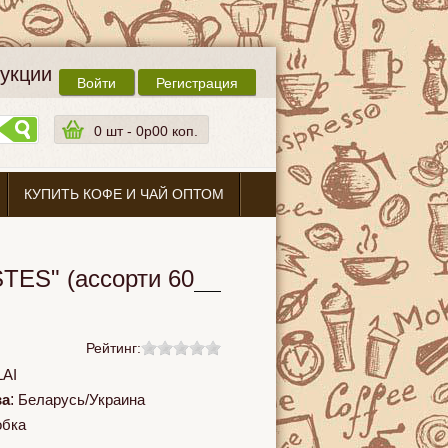
дукции
Войти
Регистрация
0
шт -
0p00 коп.
КУПИТЬ КОФЕ И ЧАЙ ОПТОМ
STES" (ассорти 60
Рейтинг:
AI
ва
:
Беларусь/Украина
обка