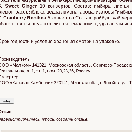
краситель натуральный бета-каротин, ароматизаторы "облеп
6.
Sweet Ginger
10 конвертов Состав: имбирь, листья 
(лемонграсс), яблоко, цедра лимона, ароматизаторы "имбирь
7.
Cranberry Rooibos
5 конвертов Состав: ройбуш, чай чер
яблоко, цветки ромашки, листья земляники, цедра апельсина
Срок годности и условия хранения смотри на упаковке.
Производитель
ООО «Малком» 141321, Московская область, Сергиево-Посадский 
Театральная, д. 1, эт. 1, пом. 20,23,26, Россия.
Импортер
ООО «Караван Камберли» 223141, Минская обл., г. Логойск, ул. Т
Отзыв
Зарегистрируйтесь, чтобы создать отзыв.