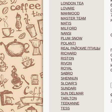
LONDON TEA
LOVARE
MAHMOOD
MASTER TEAM
MATIS
MILFORD
NANSI
PLUM SNOW
POLANTI
REAL РАЙСКИЕ ПТИЦЫ
RICHARD
RISTON
RIVON
ROYAL
SABRO
SHENNUN
St.ClAIR'S
SUNDARI
SUN DELMAR
TARLTON
TEEKANNE
TESS