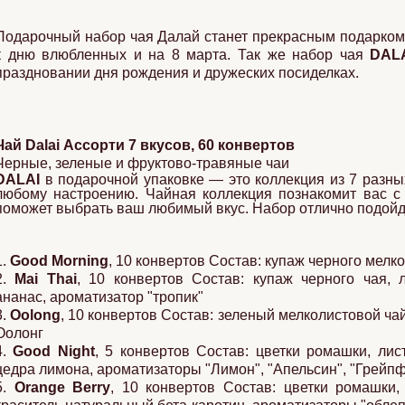
Подарочный набор чая Далай станет прекрасным подарком
к дню влюбленных и на 8 марта. Так же набор чая
DAL
праздновании дня рождения и дружеских посиделках.
Чай Dalai Ассорти 7 вкусов, 60 конвертов
Черные, зеленые и фруктово-травяные чаи
DALAI
в подарочной упаковке — это коллекция из 7 разных
любому настроению. Чайная коллекция познакомит вас с
поможет выбрать ваш любимый вкус. Набор отлично подойд
1.
Good Morning
, 10 конвертов Состав: купаж черного мелк
2.
Mai Thai
, 10 конвертов Состав: купаж черного чая, 
ананас, ароматизатор "тропик"
3.
Oolong
, 10 конвертов Состав: зеленый мелколистовой ча
Оолонг
4.
Good Night
, 5 конвертов Состав: цветки ромашки, лис
цедра лимона, ароматизаторы "Лимон", "Апельсин", "Грейпф
5.
Orange Berry
, 10 конвертов Состав: цветки ромашки,