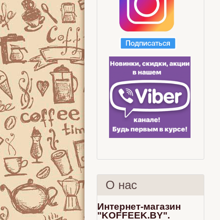
О нас
Интернет-магазин
"KOFFEEK.BY".