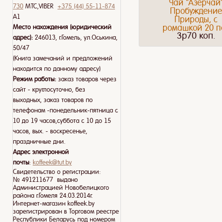
Чай "Азерчай
730
МТС,VIBER
+375 (44) 55-11-874
Пробуждени
A1
Природы, с
ромашкой 20 п
Место нахождения (юридический
3p70 коп.
адрес):
246013, г.Гомель, ул.Оськина,
50/47
(Книга замечаний и предложений
находится по данному адресу)
Режим работы:
заказ товаров через
сайт - круглосуточно, без
выходных, заказ товаров по
телефонам -понедельник-пятница с
10 до 19 часов,суббота с 10 до 15
часов, вых. - воскресенье,
праздничные дни.
Адрес электронной
почты
:
koffeek@tut.by
Свидетельство о регистрации:
№ 491211677 выдано
Администрацией Новобелицкого
района г.Гомеля 24.03.2014г.
Интернет-магазин koffeek.by
зарегистрирован в Торговом реестре
Республики Беларусь под номером