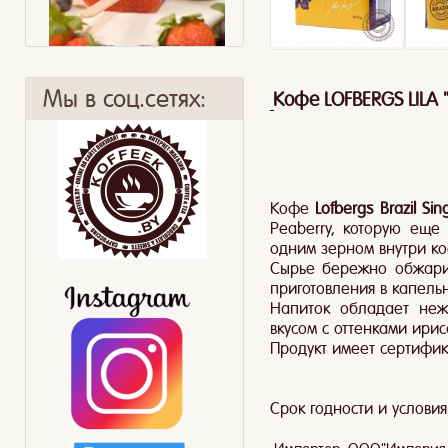
Мы в соц.сетях:
Кофе LOFBERGS LILA "
Рецепты с чаем Lipton
Ягодный смузи
Кофе
Lofbergs Brazil Sin
Peaberry, которую еще
одним зерном внутри ко
Сырье бережно обжари
приготовления в капель
Напиток обладает неж
вкусом с оттенками ири
Продукт имеет сертифика
Срок годности и условия