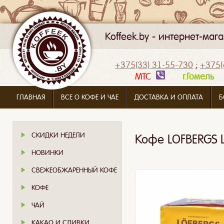
Koffeek.by - интернет-ма
+375(33) 31-55-730
;
+375(
МТС
г.Гомел
ГЛАВНАЯ
ВСЕ О КОФЕ И ЧАЕ
ДОСТАВКА И ОПЛАТА
Б
СКИДКИ НЕДЕЛИ
Кофе LOFBERGS LIL
НОВИНКИ
СВЕЖЕОБЖАРЕННЫЙ КОФЕ
КОФЕ
ЧАЙ
КАКАО И СЛИВКИ