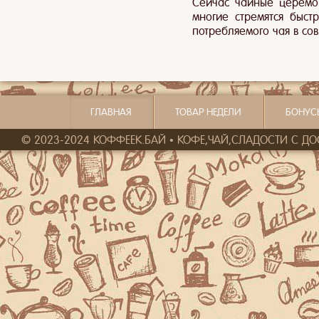
Сейчас чайные церемо
многие стремятся быст
потребляемого чая в сов
ГЛАВНАЯ
ТОВАР НЕДЕЛИ
БОНУС
© 2023-2024 КОФФЕЕК.БАЙ • КОФЕ,ЧАЙ,СЛАДОСТИ С ДОСТ