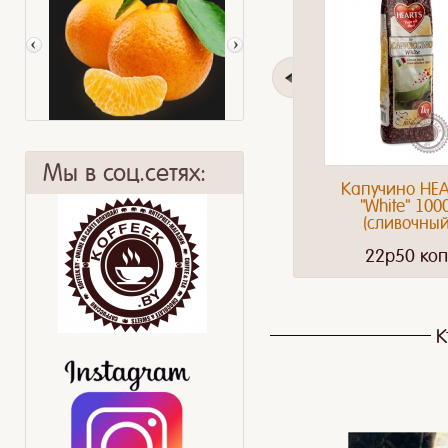
Мы в соц.сетях:
Капучино HE
"White" 100
(сливочный
22p50 коп
Мандарин
Наше путешествие
К