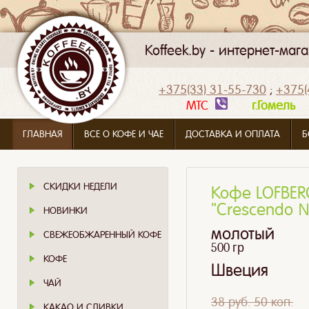
Koffeek.by - интернет-ма
+375(33) 31-55-730
;
+375(
МТС
г.Гомел
ГЛАВНАЯ
ВСЕ О КОФЕ И ЧАЕ
ДОСТАВКА И ОПЛАТА
Б
СКИДКИ НЕДЕЛИ
Кофе LOFBERG
"Crescendo 
НОВИНКИ
молотый
СВЕЖЕОБЖАРЕННЫЙ КОФЕ
500 гр
КОФЕ
Швеция
ЧАЙ
38 руб. 50 коп.
КАКАО И СЛИВКИ