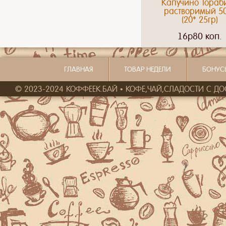
Капучино Тораб
растворимый 5
(20* 25гр)
16p80 коп.
ГЛАВНАЯ
ТОВАР НЕДЕЛИ
БОНУС
© 2023-2024 КОФФЕЕК.БАЙ • КОФЕ,ЧАЙ,СЛАДОСТИ С ДОСТ