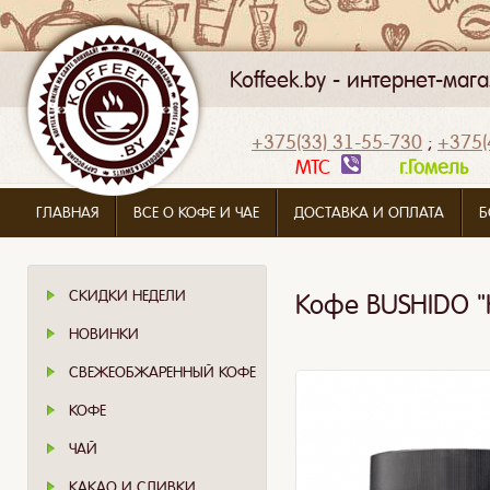
Koffeek.by - интернет-ма
+375(33) 31-55-730
;
+375(
МТС
г.Гомел
ГЛАВНАЯ
ВСЕ О КОФЕ И ЧАЕ
ДОСТАВКА И ОПЛАТА
Б
СКИДКИ НЕДЕЛИ
Кофе BUSHIDO "
НОВИНКИ
СВЕЖЕОБЖАРЕННЫЙ КОФЕ
КОФЕ
ЧАЙ
КАКАО И СЛИВКИ