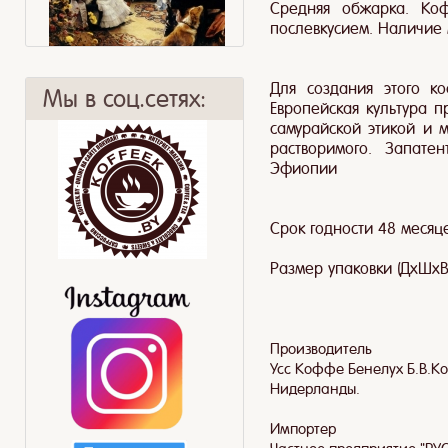
Средняя обжарка. Коф
послевкусием. Наличие 
Для создания этого к
Мы в соц.сетях:
Европейская культура 
самурайской этикой и 
растворимого. Запат
Эфиопии
Five o'clock tea
Лист или пакет?
Срок годности 48 месяце
Размер упаковки (ДхШхВ)
Производитель
Усс Коффе Бенелух Б.В.Ко
Нидерланды.
Импортер