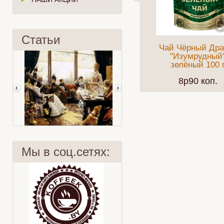
Статьи
Чай Чёрный Дра
"Изумрудный
зелёный 100 
8p90 коп.
Мы в соц.сетях:
Five o'clock tea
Немецкий кофе