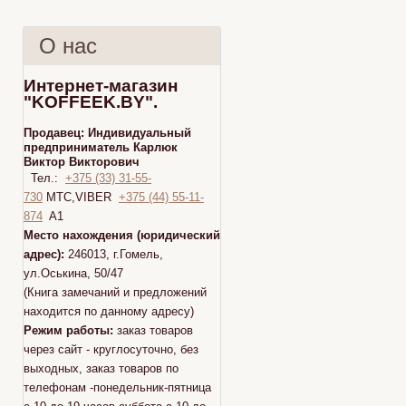
О нас
Интернет-магазин
"KOFFEEK.BY".
Продавец:
Индивидуальный
предприниматель Карлюк
Виктор Викторович
Тел.:
+375 (33) 31-55-
730
МТС,VIBER
+375 (44) 55-11-
874
A1
Место нахождения (юридический
адрес):
246013, г.Гомель,
ул.Оськина, 50/47
(Книга замечаний и предложений
находится по данному адресу)
Режим работы:
заказ товаров
через сайт - круглосуточно, без
выходных, заказ товаров по
телефонам -понедельник-пятница