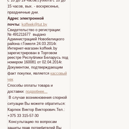
с 10 до 19 часов,суббота с 10 до
15 часов, вых. - воскресенье,
праздничные дни.
Адрес электронной
почты
:
koffeek@tut.by
Свидетельство о регистрации:
№ 491211677 выдано
Администрацией Новобелицкого
района г.Гомеля 24.03.2014г.
Интернет-магазин koffeek.by
зарегистрирован в Торговом
реестре Республики Беларусь под
номером 160081 от 02.04.2014г.
Документом, подтверждающим
факт покупки, является
кассовый
чек
Способы оплаты товара и
доставки:
подробнее...
В случае возникновения спорной
ситуации Вы можете обратиться:
Карлюк Виктор Викторович.Тел.:
+375 33 315-57-30
Консультацию по вопросам
защиты прав потребителей Вы