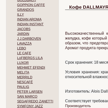
GOLDBACH
GOPPION CAFFE
Кофе DALLMAYR "
GRANDOS
ILLY
INDIAN AROMA
INDIAN INSTANT
JACOBS
Высококачественный 
JARDIN
желудка, кофе который
J.J.DARBOVEN
образом, что предотвр
LAVAZZA
Аромат продукта прекр
LEBO
LE CAFE
LöFBERGS LILA
Срок хранения: 18 ме
LUXOR
MEHMET EFENDI
Условия хранения: хра
MELITA
относительной влажнос
MERRILD
NESCAFÉ
PAULIG
Изготовитель:
Alois Dal
PETER LARSEN
SAN MARCO
Соответствует требова
SEGAFREDO ZANETTI
Производитель
SYMFONY JAZZ