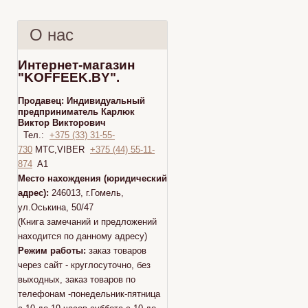
О нас
Интернет-магазин
"KOFFEEK.BY".
Продавец:
Индивидуальный
предприниматель Карлюк
Виктор Викторович
Тел.:
+375 (33) 31-55-
730
МТС,VIBER
+375 (44) 55-11-
874
A1
Место нахождения (юридический
адрес):
246013, г.Гомель,
ул.Оськина, 50/47
(Книга замечаний и предложений
находится по данному адресу)
Режим работы:
заказ товаров
через сайт - круглосуточно, без
выходных, заказ товаров по
телефонам -понедельник-пятница