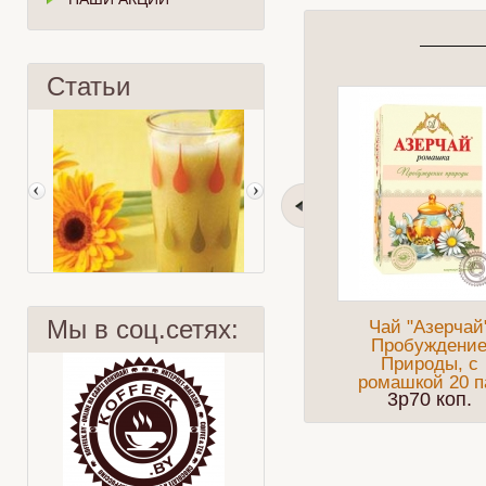
Статьи
Мы в соц.сетях:
Чай "Азерчай
Пробуждени
Природы, с
ромашкой 20 п
3p70 коп.
Охлажденный тропический чай
Чаша мира