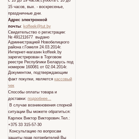
с 10 до 19 часов,суббота с 10 до
15 часов, вых. - воскресенье,
праздничные дни.
Адрес электронной
почты
:
koffeek@tut.by
Свидетельство о регистрации:
№ 491211677 выдано
Администрацией Новобелицкого
района г.Гомеля 24.03.2014г.
Интернет-магазин koffeek.by
зарегистрирован в Торговом
реестре Республики Беларусь под
номером 160081 от 02.04.2014г.
Документом, подтверждающим
факт покупки, является
кассовый
чек
Способы оплаты товара и
доставки:
подробнее...
В случае возникновения спорной
ситуации Вы можете обратиться:
Карлюк Виктор Викторович.Тел.:
+375 33 315-57-30
Консультацию по вопросам
защиты прав потребителей Вы