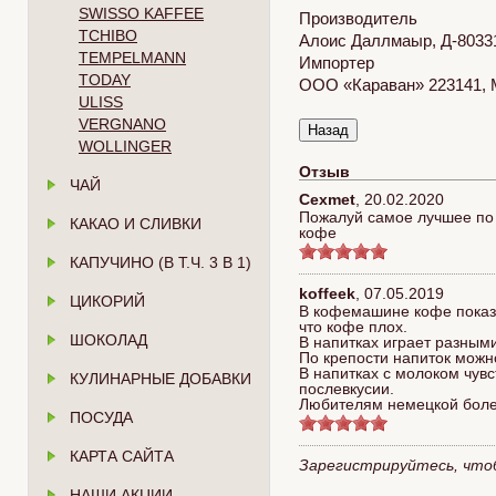
SWISSO KAFFEE
Производитель
TCHIBO
Алоис Даллмаыр, Д-80331
TEMPELMANN
Импортер
TODAY
ООО «Караван» 223141, Ми
ULISS
VERGNANO
WOLLINGER
Отзыв
ЧАЙ
Cexmet
,
20.02.2020
Пожалуй самое лучшее по 
КАКАО И СЛИВКИ
кофе
КАПУЧИНО (В Т.Ч. 3 В 1)
koffeek
,
07.05.2019
ЦИКОРИЙ
В кофемашине кофе показа
что кофе плох.
ШОКОЛАД
В напитках играет разными
По крепости напиток можно
В напитках с молоком чувс
КУЛИНАРНЫЕ ДОБАВКИ
послевкусии.
Любителям немецкой боле
ПОСУДА
КАРТА САЙТА
Зарегистрируйтесь, что
НАШИ АКЦИИ