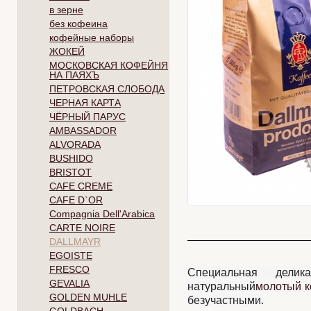
в зерне
без кофеина
кофейные наборы
ЖОКЕЙ
МОСКОВСКАЯ КОФЕЙНЯ
НА ПАЯХЪ
ПЕТРОВСКАЯ СЛОБОДА
ЧЕРНАЯ КАРТА
ЧЁРНЫЙ ПАРУС
AMBASSADOR
ALVORADA
BUSHIDO
BRISTOT
CAFE CREME
CAFE D`OR
Compagnia Dell'Arabica
CARTE NOIRE
DALLMAYR
EGOISTE
FRESCO
Специальная дели
GEVALIA
натуральный
молотый 
GOLDEN MUHLE
безучастными.