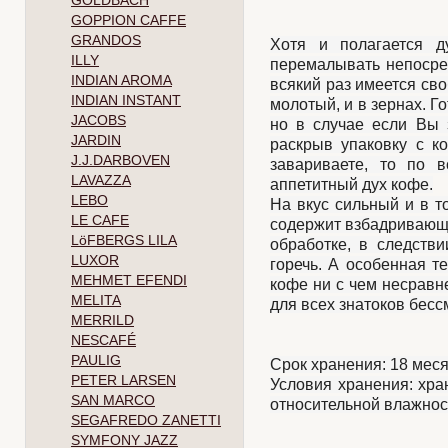
GOLDBACH
GOPPION CAFFE
GRANDOS
Хотя и полагается д
ILLY
перемалывать непосред
INDIAN AROMA
всякий раз имеется сво
INDIAN INSTANT
молотый, и в зернах. Г
JACOBS
но в случае если Вы 
JARDIN
раскрыв упаковку с ко
J.J.DARBOVEN
завариваете, то по в
LAVAZZA
аппетитный дух кофе.
LEBO
На вкус сильный и в т
LE CAFE
содержит взбадривающи
LöFBERGS LILA
обработке, в следств
LUXOR
горечь. А особенная т
MEHMET EFENDI
кофе ни с чем неcравн
MELITA
для всех знатоков бес
MERRILD
NESCAFÉ
PAULIG
Срок хранения: 18 ме
PETER LARSEN
Условия хранения: хра
SAN MARCO
относительной влажнос
SEGAFREDO ZANETTI
SYMFONY JAZZ