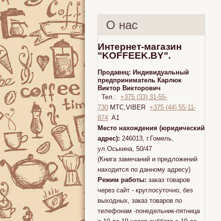
О нас
Интернет-магазин
"KOFFEEK.BY".
Продавец:
Индивидуальный
предприниматель Карлюк
Виктор Викторович
Тел.:
+375 (33) 31-55-
730
МТС,VIBER
+375 (44) 55-11-
874
A1
Место нахождения (юридический
адрес):
246013, г.Гомель,
ул.Оськина, 50/47
(Книга замечаний и предложений
находится по данному адресу)
Режим работы:
заказ товаров
через сайт - круглосуточно, без
выходных, заказ товаров по
телефонам -понедельник-пятница