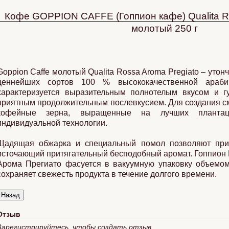
Кофе GOPPION CAFFE (Гоппион кафе) Qualita R
молотый 250 г
Goppion Caffe молотый Qualita Rossa Aroma Pregiato – утон
ценнейших сортов 100 % высококачественной араби
характеризуется выразительным полнотелым вкусом и 
приятным продолжительным послевкусием. Для создания с
кофейные зерна, выращенные на лучших планта
индивидуальной технологии.
Щадящая обжарка и специальный помол позволяют приг
источающий притягательный бесподобный аромат. Гоппион
Арома Прегиато фасуется в вакуумную упаковку объемом 
сохраняет свежесть продукта в течение долгого времени.
Отзыв
Зарегистрируйтесь, чтобы создать отзыв.