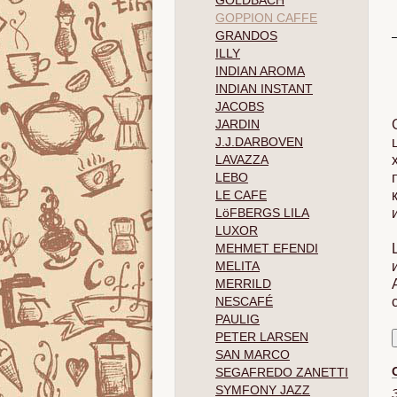
GOLDBACH
GOPPION CAFFE
GRANDOS
ILLY
INDIAN AROMA
INDIAN INSTANT
JACOBS
JARDIN
J.J.DARBOVEN
LAVAZZA
LEBO
LE CAFE
LöFBERGS LILA
LUXOR
MEHMET EFENDI
MELITA
MERRILD
NESCAFÉ
PAULIG
PETER LARSEN
SAN MARCO
SEGAFREDO ZANETTI
SYMFONY JAZZ