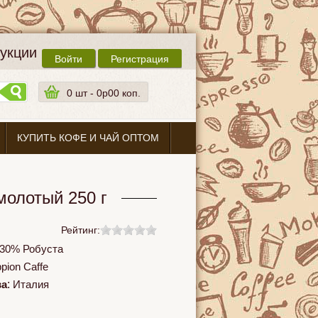
дукции
Войти
Регистрация
0
шт -
0p00 коп.
КУПИТЬ КОФЕ И ЧАЙ ОПТОМ
олотый 250 г
Рейтинг:
+30% Робуста
pion Caffe
ва
:
Италия