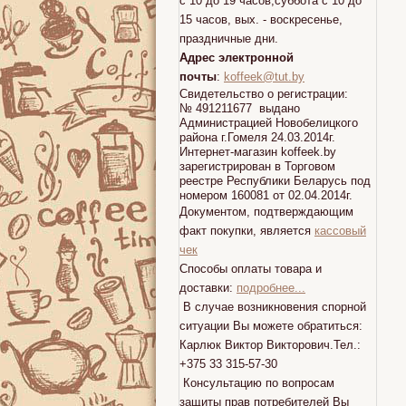
с 10 до 19 часов,суббота с 10 до
15 часов, вых. - воскресенье,
праздничные дни.
Адрес электронной
почты
:
koffeek@tut.by
Свидетельство о регистрации:
№ 491211677 выдано
Администрацией Новобелицкого
района г.Гомеля 24.03.2014г.
Интернет-магазин koffeek.by
зарегистрирован в Торговом
реестре Республики Беларусь под
номером 160081 от 02.04.2014г.
Документом, подтверждающим
факт покупки, является
кассовый
чек
Способы оплаты товара и
доставки:
подробнее...
В случае возникновения спорной
ситуации Вы можете обратиться:
Карлюк Виктор Викторович.Тел.:
+375 33 315-57-30
Консультацию по вопросам
защиты прав потребителей Вы