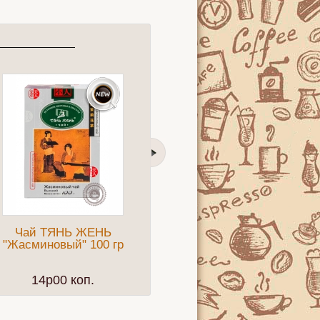
Чай ТЯНЬ ЖЕНЬ
Чай FEMRICH "Super
Ка
"Жасминовый" 100 гр
Pekoe" 100г черный
р
среднелистовой
14p00 коп.
16p50 коп.