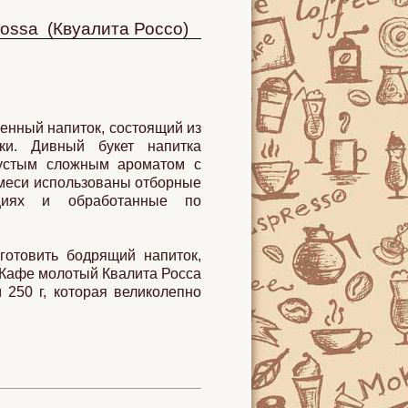
ossa (Квуалита Россо)
ченный напиток, состоящий из
ки. Дивный букет напитка
густым сложным ароматом с
меси использованы отборные
циях и обработанные по
отовить бодрящий напиток,
 Кафе молотый Квалита Росса
250 г, которая великолепно