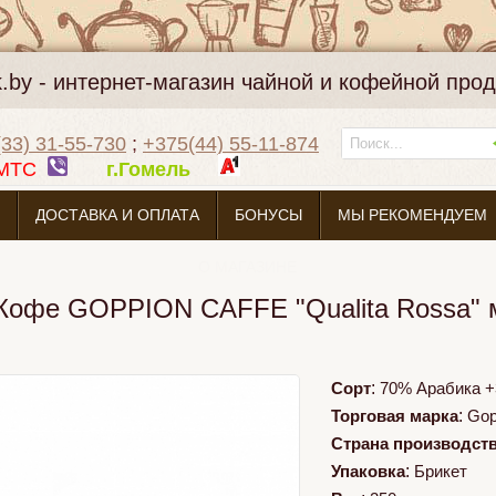
k.by - интернет-магазин чайной и кофейной про
33) 31-55-730
;
+375(44) 55-11-874
МТС
г.Гомель
ДОСТАВКА И ОПЛАТА
БОНУСЫ
МЫ РЕКОМЕНДУЕМ
О МАГАЗИНЕ
Кофе GOPPION CAFFE "Qualita Rossa" м
Сорт
:
70% Арабика 
Торговая марка
:
Gop
Страна производст
Упаковка
:
Брикет