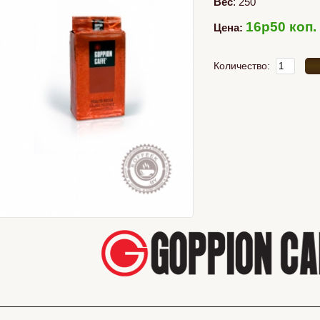
Вес
:
250
16p50 коп.
Цена:
Количество: